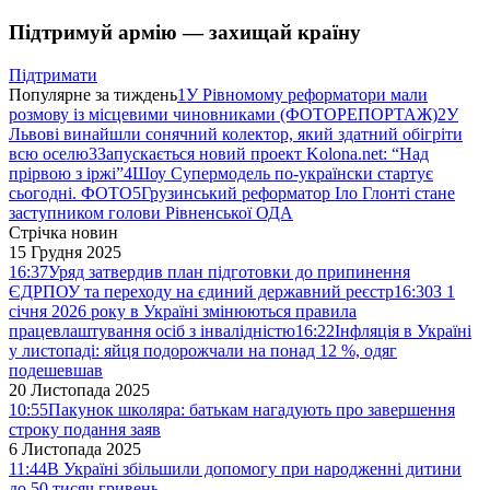
Підтримуй армію — захищай країну
Підтримати
Популярне за тиждень
1
У Рівномому реформатори мали
розмову із місцевими чиновниками (ФОТОРЕПОРТАЖ)
2
У
Львові винайшли сонячний колектор, який здатний обігріти
всю оселю
3
Запускається новий проект Kolona.net: “Над
прірвою з іржі”
4
Шоу Супермодель по-українски стартує
сьогодні. ФОТО
5
Грузинський реформатор Іло Глонті стане
заступником голови Рівненської ОДА
Стрічка новин
15 Грудня 2025
16:37
Уряд затвердив план підготовки до припинення
ЄДРПОУ та переходу на єдиний державний реєстр
16:30
З 1
січня 2026 року в Україні змінюються правила
працевлаштування осіб з інвалідністю
16:22
Інфляція в Україні
у листопаді: яйця подорожчали на понад 12 %, одяг
подешевшав
20 Листопада 2025
10:55
Пакунок школяра: батькам нагадують про завершення
строку подання заяв
6 Листопада 2025
11:44
В Україні збільшили допомогу при народженні дитини
до 50 тисяч гривень