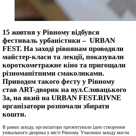
15 жовтня у Рівному відбувся
фестиваль урбаністики – URBAN
FEST. На заході рівнянам проводили
майстер-класи та лекції, показували
короткометражне кіно та пригощали
різноманітними смаколиками.
Приводом такого фесту у Рівному
став ART-дворик на вул.Словацького
3а, на який на URBAN FEST.RIVNE
організатори розпочали збирати
кошти.
В рамах заходу, організатори презентували ідею створення
унікального дворика у місті Рівному. Учасники заходу могли