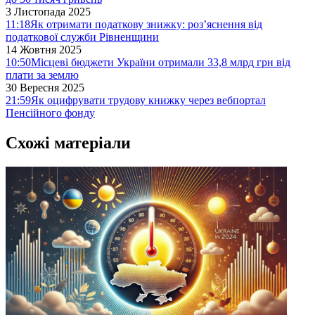
3 Листопада 2025
11:18
Як отримати податкову знижку: роз’яснення від
податкової служби Рівненщини
14 Жовтня 2025
10:50
Місцеві бюджети України отримали 33,8 млрд грн від
плати за землю
30 Вересня 2025
21:59
Як оцифрувати трудову книжку через вебпортал
Пенсійного фонду
Схожі матеріали