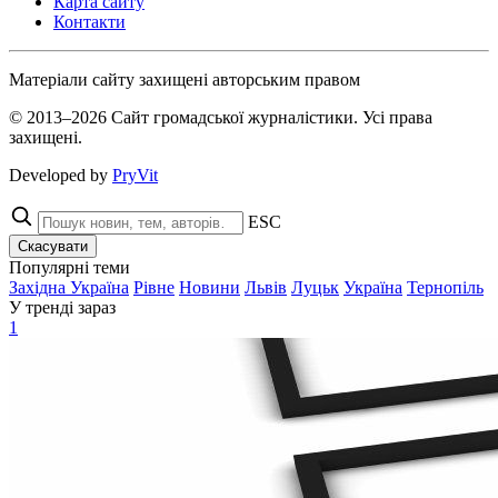
Карта сайту
Контакти
Матеріали сайту захищені авторським правом
© 2013–2026 Сайт громадської журналістики. Усі права
захищені.
Developed by
PryVit
ESC
Скасувати
Популярні теми
Західна Україна
Рівне
Новини
Львів
Луцьк
Україна
Тернопіль
У тренді зараз
1