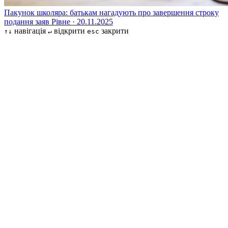
Пакунок школяра: батькам нагадують про завершення строку
подання заяв
Рівне · 20.11.2025
навігація
відкрити
закрити
↑↓
↵
esc