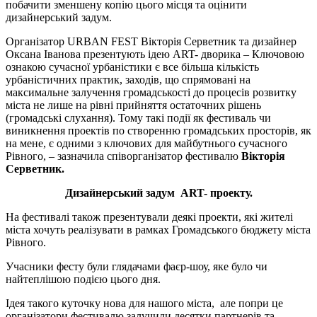
побачити зменшену копію цього місця та оцінити
дизайнерський задум.
Організатор URBAN FEST Вікторія Серветник та дизайнер
Оксана Іванова презентують ідею ART- дворика – Ключовою
ознакою сучасної урбаністики є все більша кількість
урбаністичних практик, заходів, що спрямовані на
максимальне залучення громадськості до процесів розвитку
міста не лише на рівні прийняття остаточних рішень
(громадські слухання). Тому такі події як фестиваль чи
виникнення проектів по створенню громадських просторів, як
на мене, є одними з ключових для майбутнього сучасного
Рівного, – зазначила співорганізатор фестивалю
Вікторія
Серветник.
Дизайнерський задум ART- проекту.
На фестивалі також презентували деякі проекти, які жителі
міста хочуть реалізувати в рамках Громадського бюджету міста
Рівного.
Учасники фесту були глядачами фаєр-шоу, яке було чи
найтеплішою подією цього дня.
Ідея такого куточку нова для нашого міста, але попри це
організатори фестивалю залучили десятки партнерів та