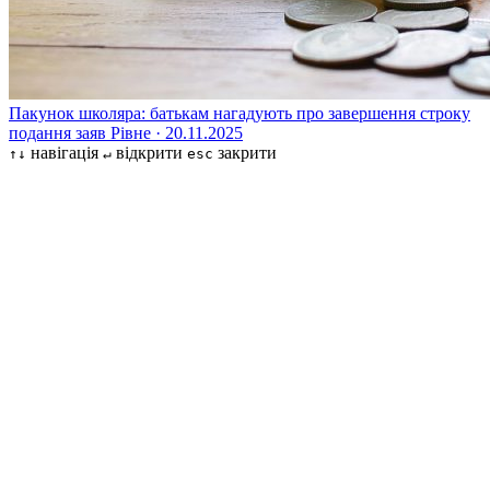
Пакунок школяра: батькам нагадують про завершення строку
подання заяв
Рівне · 20.11.2025
навігація
відкрити
закрити
↑↓
↵
esc