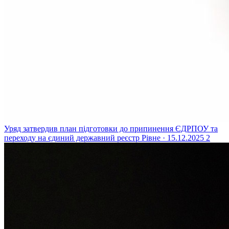
Уряд затвердив план підготовки до припинення ЄДРПОУ та
переходу на єдиний державний реєстр
Рівне · 15.12.2025
2