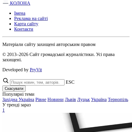
КОЛОНА
Імена
Реклама на сайті
Карта сайту
Контакти
Матеріали сайту захищені авторським правом
© 2013–2026 Сайт громадської журналістики. Усі права
захищені.
Developed by
PryVit
ESC
Скасувати
Популярні теми
Західна Україна
Рівне
Новини
Львів
Луцьк
Україна
Тернопіль
У тренді зараз
1