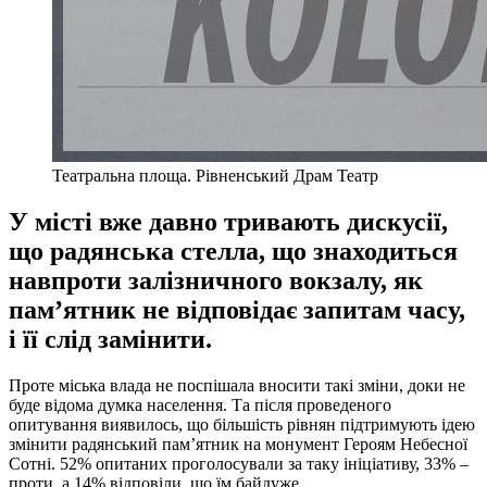
Театральна площа. Рівненський Драм Театр
У місті вже давно тривають дискусії,
що радянська стелла, що знаходиться
навпроти залізничного вокзалу, як
пам’ятник не відповідає запитам часу,
і її слід замінити.
Проте міська влада не поспішала вносити такі зміни, доки не
буде відома думка населення. Та після проведеного
опитування виявилось, що більшість рівнян підтримують ідею
змінити радянський пам’ятник на монумент Героям Небесної
Сотні. 52% опитаних проголосували за таку ініціативу, 33% –
проти, а 14% відповіли, що їм байдуже.