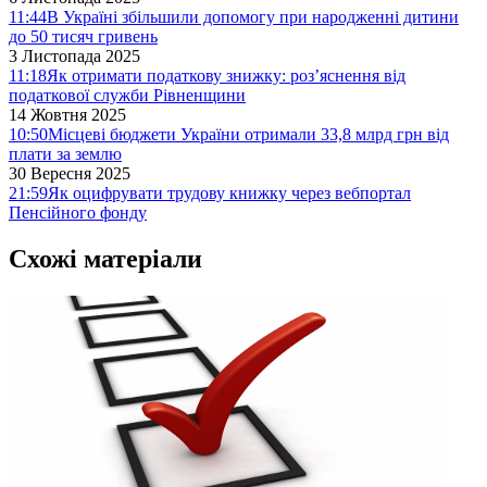
11:44
В Україні збільшили допомогу при народженні дитини
до 50 тисяч гривень
3 Листопада 2025
11:18
Як отримати податкову знижку: роз’яснення від
податкової служби Рівненщини
14 Жовтня 2025
10:50
Місцеві бюджети України отримали 33,8 млрд грн від
плати за землю
30 Вересня 2025
21:59
Як оцифрувати трудову книжку через вебпортал
Пенсійного фонду
Схожі матеріали