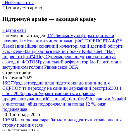
#Небесна сотня
Підтримуємо армію
Підтримуй армію — захищай країну
Підтримати
Популярне за тиждень
1
У Рівномому реформатори мали
розмову із місцевими чиновниками (ФОТОРЕПОРТАЖ)
2
У
Львові винайшли сонячний колектор, який здатний обігріти
всю оселю
3
Запускається новий проект Kolona.net: “Над
прірвою з іржі”
4
Шоу Супермодель по-українски стартує
сьогодні. ФОТО
5
Грузинський реформатор Іло Глонті стане
заступником голови Рівненської ОДА
Стрічка новин
15 Грудня 2025
16:37
Уряд затвердив план підготовки до припинення
ЄДРПОУ та переходу на єдиний державний реєстр
16:30
З 1
січня 2026 року в Україні змінюються правила
працевлаштування осіб з інвалідністю
16:22
Інфляція в Україні
у листопаді: яйця подорожчали на понад 12 %, одяг
подешевшав
20 Листопада 2025
10:55
Пакунок школяра: батькам нагадують про завершення
строку подання заяв
6 Листопада 2025