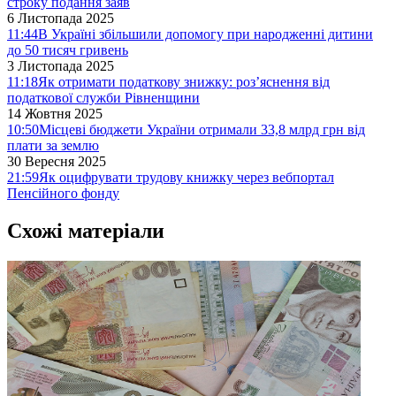
строку подання заяв
6 Листопада 2025
11:44
В Україні збільшили допомогу при народженні дитини
до 50 тисяч гривень
3 Листопада 2025
11:18
Як отримати податкову знижку: роз’яснення від
податкової служби Рівненщини
14 Жовтня 2025
10:50
Місцеві бюджети України отримали 33,8 млрд грн від
плати за землю
30 Вересня 2025
21:59
Як оцифрувати трудову книжку через вебпортал
Пенсійного фонду
Схожі матеріали