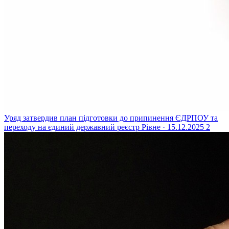
Уряд затвердив план підготовки до припинення ЄДРПОУ та
переходу на єдиний державний реєстр
Рівне · 15.12.2025
2