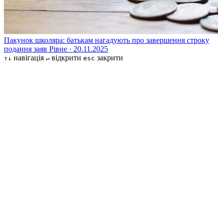
Пакунок школяра: батькам нагадують про завершення строку
подання заяв
Рівне · 20.11.2025
навігація
відкрити
закрити
↑↓
↵
esc