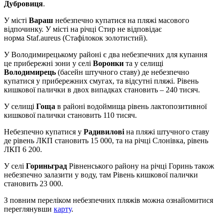
Дубровиця
.
У місті
Вараш
небезпечно купатися на пляжі масового
відпочинку. У місті на річці Стир не відповідає
норма Staf.aureus (Стафілокок золотистий).
У Володимирецькому районі є два небезпечних для купання
це прибережні зони у селі
Воронки
та у селищі
Володимирець
(басейн штучного ставу) де небезпечно
купатися у прибережних смугах, та відсутні пляжі. Рівень
кишкової палички в двох випадках становить – 240 тисяч.
У селищі
Гоща
в районі водоймища рівень лактопозитивної
кишкової палички становить 110 тисяч.
Небезпечно купатися у
Радивилові
на пляжі штучного ставу
де рівень ЛКП становить 15 000, та на річці Слонівка, рівень
ЛКП 6 200.
У селі
Гориньград
Рівненського району на річці Горинь також
небезпечно залазити у воду, там Рівень кишкової палички
становить 23 000.
З повним переліком небезпечних пляжів можна ознайомитися
переглянувши
карту
.