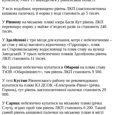
У всіх водоймах перевищено рівень ЛКП (лактопозитивна
кишкова паличка), її норма у воді становить до 5 тисяч.
У
Рівному
на міському пляжі озера Басів Кут рівень ЛКП
перевищує норму у майже п’ятдесят разів та становить 240
тисяч.
У
Здолбунові
є три місця для купання, котрі є небезпечними –
це став у місці масового відпочинку «Гідропарк», пляж
на Старомильському водосховищі та пляж ставу на вулиці
Заводській. У трьох небезпечних пляжів Здолбунова рівень
ЛКП становить 11 тисяч.
Як і раніше небезпечно купатися в
Обарові
на пляжі ставу
ТзОВ «Обароівінвест», там рівень ЛКП становить 9 500.
У селі
Кустин
Рівненського району не рекомендовано
купатися на пляжі КЗ ДСОК «Електронік-Рівне» (річка
Горинь), тут рівень лактопозитивної палички становить 29
000.
У
Сарнах
небезпечно купатися на міському пляжі (річка
Случ), згідно проб там рівень ЛКП становить 6 200. Такий
самий рівень кишкової палички на міському пляжі в місті