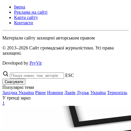
Імена
Реклама на сайті
Карта сайту
Контакти
Матеріали сайту захищені авторським правом
© 2013–2026 Сайт громадської журналістики. Усі права
захищені.
Developed by
PryVit
ESC
Скасувати
Популярні теми
Західна Україна
Рівне
Новини
Львів
Луцьк
Україна
Тернопіль
У тренді зараз
1