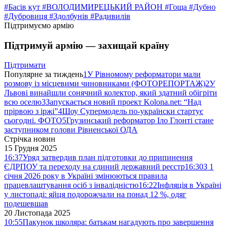
#Басів кут
#ВОЛОДИМИРЕЦЬКИЙ РАЙОН
#Гоща
#Дубно
#Дубровиця
#Здолбунів
#Радивилів
Підтримуємо армію
Підтримуй армію — захищай країну
Підтримати
Популярне за тиждень
1
У Рівномому реформатори мали
розмову із місцевими чиновниками (ФОТОРЕПОРТАЖ)
2
У
Львові винайшли сонячний колектор, який здатний обігріти
всю оселю
3
Запускається новий проект Kolona.net: “Над
прірвою з іржі”
4
Шоу Супермодель по-українски стартує
сьогодні. ФОТО
5
Грузинський реформатор Іло Глонті стане
заступником голови Рівненської ОДА
Стрічка новин
15 Грудня 2025
16:37
Уряд затвердив план підготовки до припинення
ЄДРПОУ та переходу на єдиний державний реєстр
16:30
З 1
січня 2026 року в Україні змінюються правила
працевлаштування осіб з інвалідністю
16:22
Інфляція в Україні
у листопаді: яйця подорожчали на понад 12 %, одяг
подешевшав
20 Листопада 2025
10:55
Пакунок школяра: батькам нагадують про завершення