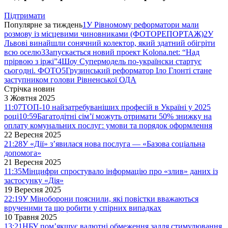
Підтримати
Популярне за тиждень
1
У Рівномому реформатори мали
розмову із місцевими чиновниками (ФОТОРЕПОРТАЖ)
2
У
Львові винайшли сонячний колектор, який здатний обігріти
всю оселю
3
Запускається новий проект Kolona.net: “Над
прірвою з іржі”
4
Шоу Супермодель по-українски стартує
сьогодні. ФОТО
5
Грузинський реформатор Іло Глонті стане
заступником голови Рівненської ОДА
Стрічка новин
3 Жовтня 2025
11:07
ТОП-10 найзатребуваніших професій в Україні у 2025
році
10:59
Багатодітні сім’ї можуть отримати 50% знижку на
оплату комунальних послуг: умови та порядок оформлення
22 Вересня 2025
21:28
У «Дії» з’явилася нова послуга — «Базова соціальна
допомога»
21 Вересня 2025
11:35
Мінцифри спростувало інформацію про «злив» даних із
застосунку «Дія»
19 Вересня 2025
22:19
У Міноборони пояснили, які повістки вважаються
врученими та що робити у спірних випадках
10 Травня 2025
13:21
НБУ пом’якшує валютні обмеження задля стимулювання