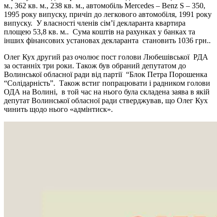
м., 362 кв. м., 238 кв. м., автомобіль Mercedes – Benz S – 350,
1995 року випуску, причіп до легкового автомобіля, 1991 року
випуску. У власності членів сім’ї декларанта квартира
площею 53,8 кв. м.. Сума коштів на рахунках у банках та
інших фінансових установах декларанта становить 1036 грн..
Олег Кух другий раз очолює пост голови Любешівської РДА
за останніх три роки. Також був обраний депутатом до
Волинської обласної ради від партії “Блок Петра Порошенка
“Солідарність”. Також встиг попрацювати і радником голови
ОДА на Волині, в той час на нього була складена заява в якій
депутат Волинської обласної ради стверджував, що Олег Кух
чинить щодо нього «адмінтиск».