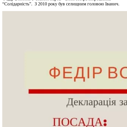
“Солідарність”. З 2010 року був селищним головою Іванич.