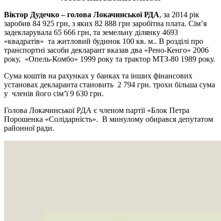
Віктор Дудечко – голова Локачинської РДА
, за 2014 рік
заробив 84 925 грн, з яких 82 888 грн заробітна плата. Сім’я
задекларувала 65 666 грн, та земельну ділянку 4693
«квадратів» та житловий будинок 100 кв. м.. В розділі про
транспортні засоби декларант вказав два «Рено-Кенго» 2006
року, «Опель-Комбо» 1999 року та трактор МТЗ-80 1989 року.
Сума коштів на рахунках у банках та інших фінансових
установах декларанта становить 2 794 грн. трохи більша сума
у членів його сім’ї 9 630 грн.
Голова Локачинської РДА є членом партії «Блок Петра
Порошенка «Солідарність». В минулому обирався депутатом
районної ради.