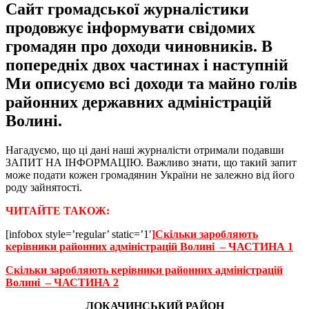
Сайт громадської журналістики
продовжує інформувати свідомих
громадян про доходи чиновників. В
попередніх двох частинах і наступній
Ми описуємо всі доходи та майно голів
районних державних адміністрацій
Волині.
Нагадуємо, що ці дані наші журналісти отримали подавши
ЗАПИТ НА ІНФОРМАЦІЮ. Важливо знати, що такий запит
може подати кожен громадянин України не залежно від його
роду зайнятості.
ЧИТАЙТЕ ТАКОЖ:
[infobox style=’regular’ static=’1′
]
Скільки заробляють
керівники районних адміністрацій Волині – ЧАСТИНА 1
Скільки заробляють керівники районних адміністрацій
Волині – ЧАСТИНА 2
ЛОКАЧИНСЬКИЙ РАЙОН