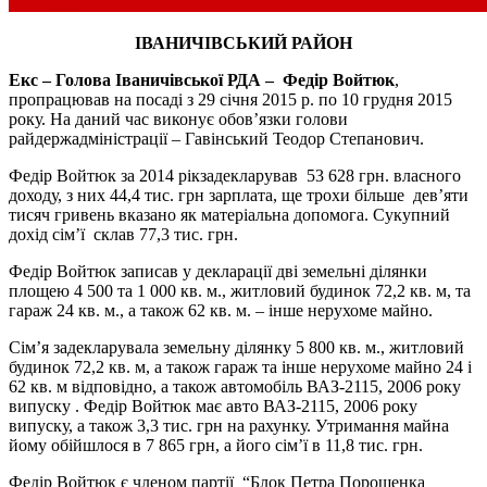
ІВАНИЧІВСЬКИЙ РАЙОН
Екс – Голова Іваничівської РДА – Федір Войтюк
,
пропрацював на посаді з 29 січня 2015 р. по 10 грудня 2015
року. На даний час виконує обов’язки голови
райдержадміністрації – Гавінський Теодор Степанович.
Федір Войтюк за 2014 рікзадекларував 53 628 грн. власного
доходу, з них 44,4 тис. грн зарплата, ще трохи більше дев’яти
тисяч гривень вказано як матеріальна допомога. Сукупний
дохід сім’ї склав 77,3 тис. грн.
Федір Войтюк записав у декларації дві земельні ділянки
площею 4 500 та 1 000 кв. м., житловий будинок 72,2 кв. м, та
гараж 24 кв. м., а також 62 кв. м. – інше нерухоме майно.
Сім’я задекларувала земельну ділянку 5 800 кв. м., житловий
будинок 72,2 кв. м, а також гараж та інше нерухоме майно 24 і
62 кв. м відповідно, а також автомобіль ВАЗ-2115, 2006 року
випуску . Федір Войтюк має авто ВАЗ-2115, 2006 року
випуску, а також 3,3 тис. грн на рахунку. Утримання майна
йому обійшлося в 7 865 грн, а його сім’ї в 11,8 тис. грн.
Федір Войтюк є членом партії “Блок Петра Порошенка