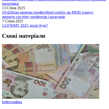
економіки
13 Січня 2025
10:42
Нова мережа професійної освіти: як МОН планує
змінити систему профтехів і коледжів
7 Січня 2025
12:07
НМТ 2025, коли буде?
Схожі матеріали
Інфографіка