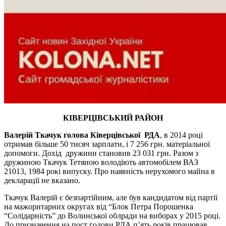
КІВЕРЦІВСЬКИЙ РАЙОН
Валерій Ткачук голова Ківерцівської РДА
, в 2014 році
отримав більше 50 тисяч зарплати, і 7 256 грн. матеріальної
допомоги. Дохід дружини становив 23 031 грн. Разом з
дружиною Ткачук Тетяною володіють автомобілем ВАЗ
21013, 1984 рокі випуску. Про наявність нерухомого майна в
декларації не вказано.
Ткачук Валерій є безпартійним, але був кандидатом від партії
на мажоритарних округах від “Блок Петра Порошенка
“Солідарність” до Волинської облради на виборах у 2015 році.
До призначення на пост голови РДА п’ять років працював