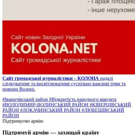
Сайт громадської журналістики – КОЛОНА
надалі
слідкуватиме та висвітлюватиме суспільно важливі теми та
новини Волині
.
#Іваничівський район
#Відкритість народного мандата
#ВОЛОДИМИР-ВОЛИНСЬКИЙ РАЙОН
#КІВЕРЦІВСЬКИЙ
РАЙОН
#ЛОКАЧИНСЬКИЙ РАЙОН
#ЛЮБЕШІВСЬКИЙ
РАЙОН
Підтримуємо армію
Підтримуй армію — захищай країну