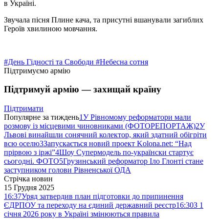
в Україні.
Звучала пісня Плине кача, та присутні вшанували загиблих
Героїв хвилиною мовчання.
#День Гідності та Свободи
#Небесна сотня
Підтримуємо армію
Підтримуй армію — захищай країну
Підтримати
Популярне за тиждень
1
У Рівномому реформатори мали
розмову із місцевими чиновниками (ФОТОРЕПОРТАЖ)
2
У
Львові винайшли сонячний колектор, який здатний обігріти
всю оселю
3
Запускається новий проект Kolona.net: “Над
прірвою з іржі”
4
Шоу Супермодель по-українски стартує
сьогодні. ФОТО
5
Грузинський реформатор Іло Глонті стане
заступником голови Рівненської ОДА
Стрічка новин
15 Грудня 2025
16:37
Уряд затвердив план підготовки до припинення
ЄДРПОУ та переходу на єдиний державний реєстр
16:30
З 1
січня 2026 року в Україні змінюються правила