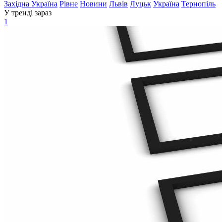
Західна Україна
Рівне
Новини
Львів
Луцьк
Україна
Тернопіль
У тренді зараз
1