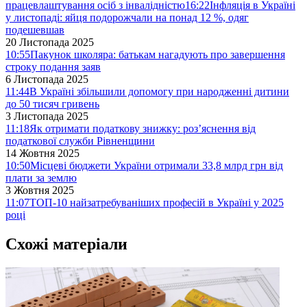
працевлаштування осіб з інвалідністю
16:22
Інфляція в Україні
у листопаді: яйця подорожчали на понад 12 %, одяг
подешевшав
20 Листопада 2025
10:55
Пакунок школяра: батькам нагадують про завершення
строку подання заяв
6 Листопада 2025
11:44
В Україні збільшили допомогу при народженні дитини
до 50 тисяч гривень
3 Листопада 2025
11:18
Як отримати податкову знижку: роз’яснення від
податкової служби Рівненщини
14 Жовтня 2025
10:50
Місцеві бюджети України отримали 33,8 млрд грн від
плати за землю
3 Жовтня 2025
11:07
ТОП-10 найзатребуваніших професій в Україні у 2025
році
Схожі матеріали