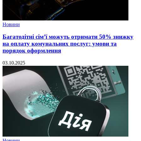
Новини
Багатодітні сім’ї можуть отримати 50% знижку
на оплату комунальних послуг: умови та
порядок оформлення
03.10.2025
Новини