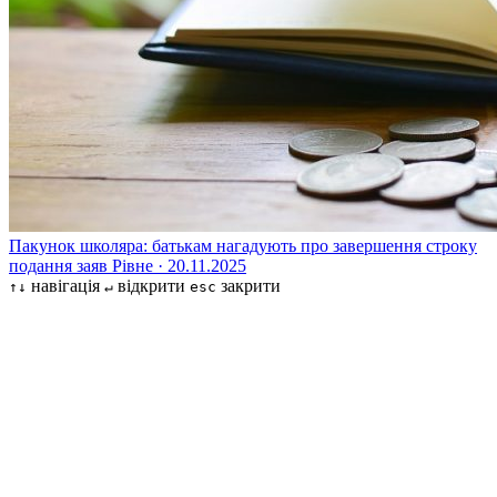
Пакунок школяра: батькам нагадують про завершення строку
подання заяв
Рівне · 20.11.2025
навігація
відкрити
закрити
↑↓
↵
esc