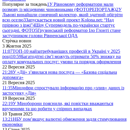
Популярне за тиждень
1
У Рівномому реформатори мали
розмову із місцевими чиновниками (ФОТОРЕПОРТАЖ)
2
У
Львові винайшли сонячний колектор, який здатний обігріти
всю оселю
3
Запускається новий проект Kolona.net: “Над
прірвою з іржі”
4
Шоу Супермодель по-українски стартує
сьогодні. ФОТО
5
Грузинський реформатор Іло Глонті стане
заступником голови Рівненської ОДА
Стрічка новин
3 Жовтня 2025
11:07
ТОП-10 найзатребуваніших професій в Україні у 2025
році
10:59
Багатодітні сім’ї можуть отримати 50% знижку на
оплату комунальних послуг: умови та порядок оформлення
22 Вересня 2025
21:28
У «Дії» з’явилася нова послуга — «Базова соціальна
допомога»
21 Вересня 2025
11:35
Мінцифри спростувало інформацію про «злив» даних із
застосунку «Дія»
19 Вересня 2025
22:19
У Міноборони пояснили, які повістки вважаються
врученими та що робити у спірних випадках
10 Травня 2025
13:21
НБУ пом’якшує валютні обмеження задля стимулювання
економіки
13 Січня 2025