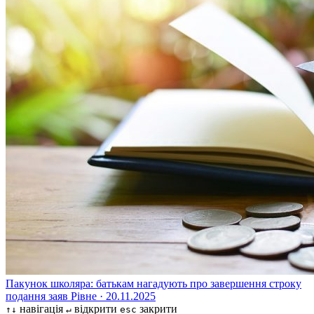
Пакунок школяра: батькам нагадують про завершення строку
подання заяв
Рівне · 20.11.2025
навігація
відкрити
закрити
↑↓
↵
esc