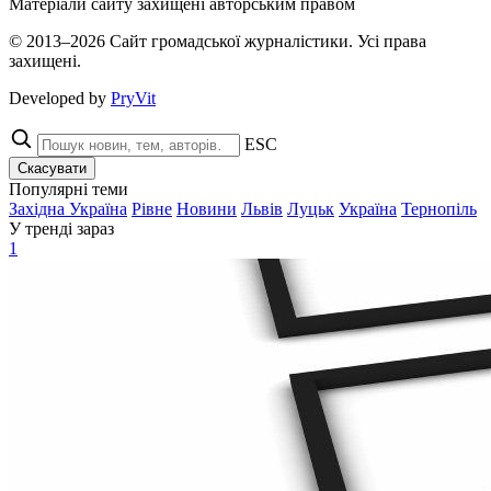
Матеріали сайту захищені авторським правом
© 2013–2026 Сайт громадської журналістики. Усі права
захищені.
Developed by
PryVit
ESC
Скасувати
Популярні теми
Західна Україна
Рівне
Новини
Львів
Луцьк
Україна
Тернопіль
У тренді зараз
1