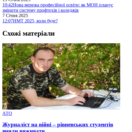
10:42
Нова мережа професійної освіти: як МОН планує
змінити систему профтехів і коледжів
7 Січня 2025
12:07
НМТ 2025, коли буде?
Схожі матеріали
АТО
Журналіст на війні – рівненських студентів
вчили виживати