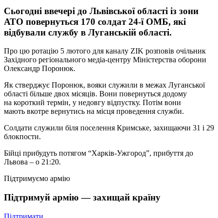
Сьогодні ввечері до Львівської області із зони
АТО повернуться 170 солдат 24-ї ОМБ, які
відбували службу в Луганській області.
Про цю ротацію 5 лютого для каналу ZIK розповів очільник
Західного регіонального медіа-центру Міністерства оборони
Олександр Поронюк.
Як стверджує Поронюк, вояки служили в межах Луганської
області більше двох місяців. Вони повернуться додому
на короткий термін, у недовгу відпустку. Потім вони
мають вкотре вернутись на місця проведення служби.
Солдати служили біля поселення Кримське, захищаючи 31 і 29
блокпости.
Бійці прибудуть потягом “Харків-Ужгород”, прибуття до
Львова – о 21:20.
Підтримуємо армію
Підтримуй армію — захищай країну
Підтримати