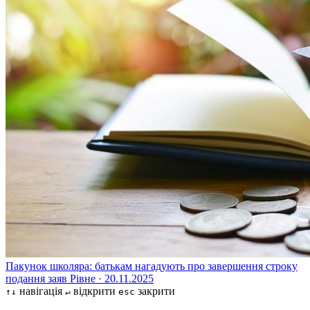
Пакунок школяра: батькам нагадують про завершення строку
подання заяв
Рівне · 20.11.2025
навігація
відкрити
закрити
↑↓
↵
esc