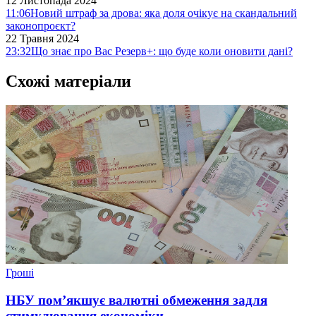
12 Листопада 2024
11:06
Новий штраф за дрова: яка доля очікує на скандальний
законопроєкт?
22 Травня 2024
23:32
Що знає про Вас Резерв+: що буде коли оновити дані?
Схожі матеріали
Гроші
НБУ пом’якшує валютні обмеження задля
стимулювання економіки