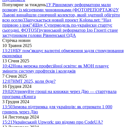
Популярне за тиждень
1
У Рівномому реформатори мали
розмову із місцевими чиновниками (ФОТОРЕПОРТАЖ)
2
У
Львові винайшли сонячний колектор, який здатний обігріти
всю оселю
3
Запускається новий проект Kolona.net: “Над
прірвою з іржі”
4
Шоу Супермодель по-українски стартує
сьогодні. ФОТО
5
Грузинський реформатор Іло Глонті стане
заступником голови Рівненської ОДА
Стрічка новин
10 Травня 2025
13:21
НБУ пом’якшує валютні обмеження задля стимулювання
економіки
13 Січня 2025
10:42
Нова мережа професійної освіти: як МОН планує
змінити систему профтехів і коледжів
7 Січня 2025
12:07
НМТ 2025, коли буде?
16 Грудня 2024
19:02
Отримуйте гроші на книжки через Дію — стартувала
програма єКнига
3 Грудня 2024
13:50
Зимова підтримка для українців: як отримати 1 000
гривень через Дію
14 Листопада 2024
15:21
Український Upwork: що відомо про CodeUA?