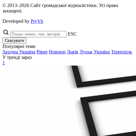
© 2013–2026 Сайт громадської журналістики. Усі права
захищені.
Developed by
PryVit
ESC
Скасувати
Популярні теми
Західна Україна
Рівне
Новини
Львів
Луцьк
Україна
Тернопіль
У тренді зараз
1