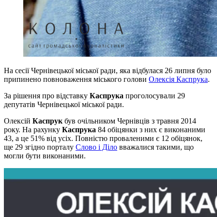
На сесії Чернівецької міської ради, яка відбулася 26 липня було
припинено повноваження міського голови
Олексія Каспрука
.
За рішення про відставку
Каспрука
проголосували 29
депутатів Чернівецької міської ради.
Олексій
Каспрук
був очільником Чернівців з травня 2014
року. На рахунку
Каспрука
84 обіцянки з них є виконаними
43, а це 51% від усіх. Повністю проваленими є 12 обіцянок,
ще 29 згідно порталу
Слово і Діло
вважалися такими, що
могли бути виконаними.