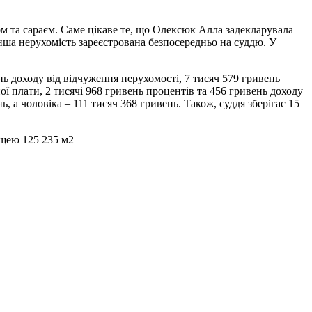
ом та сараєм. Саме цікаве те, що Олексюк Алла задекларувала
інша нерухомість зареєстрована безпосередньо на суддю. У
ь доходу від відчуження нерухомості, 7 тисяч 579 гривень
ої плати, 2 тисячі 968 гривень процентів та 456 гривень доходу
ь, а чоловіка – 111 тисяч 368 гривень. Також, суддя зберігає 15
ощею 125 235 м2