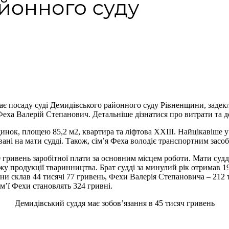
ймає посаду суді Демидівського районного суду Рівненщини, задек
еха Валерій Степанович. Детальніше дізнатися про витрати та до
ок, площею 85,2 м2, квартира та ліфтова ХХІІІ. Найцікавіше у д
ровані на мати судді. Також, сім’я Феха володіє транспортним 
гривень заробітної плати за основним місцем роботи. Мати судді 
жу продукції тваринництва. Брат судді за минулий рік отримав 19
ни склав 44 тисячі 77 гривень, Фехи Валерія Степановича – 212 т
сім’ї Фехи становлять 324 гривні.
Демидівський суддя має зобов’язання в 45 тисяч гривень