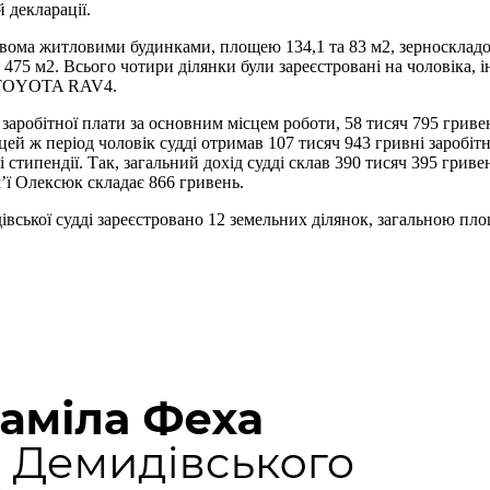
 декларації.
є двома житловими будинками, площею 134,1 та 83 м2, зерносклад
 475 м2. Всього чотири ділянки були зареєстровані на чоловіка, 
а TOYOTA RAV4.
аробітної плати за основним місцем роботи, 58 тисяч 795 гривен
цей ж період чоловік судді отримав 107 тисяч 943 гривні заробітн
 стипендії. Так, загальний дохід судді склав 390 тисяч 395 гривен
м’ї Олексюк складає 866 гривень.
івської судді зареєстровано 12 земельних ділянок, загальною пл