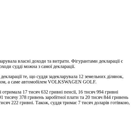
ларувала власні доходи та витрати. Фігурантами декларації є
ходи судді можна з самої декларації.
екларації те, що суддя задекларувала 12 земельних ділянок,
засобом, а саме автомобілем VOLKSWAGEN GOLF.
отримала 17 тисяч 632 гривні пенсії, 16 тисяч 994 гривні
1 тисячу 378 гривень заробітної плати та 20 тисяч 844 гривень
исяч 222 гривні. Також, суддя тримає 7 тисяч доларів готівкою,