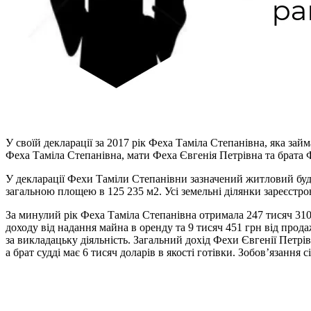
У своїй декларації за 2017 рік Феха Таміла Степанівна, яка за
Феха Таміла Степанівна, мати Феха Євгенія Петрівна та брата Ф
У декларації Фехи Таміли Степанівни зазначений житловий будин
загальною площею в 125 235 м2. Усі земельні ділянки зареєст
За минулий рік Феха Таміла Степанівна отримала 247 тисяч 310 
доходу від надання майна в оренду та 9 тисяч 451 грн від прода
за викладацьку діяльність. Загальний дохід Фехи Євгенії Петрів
а брат судді має 6 тисяч доларів в якості готівки. Зобов’язання 