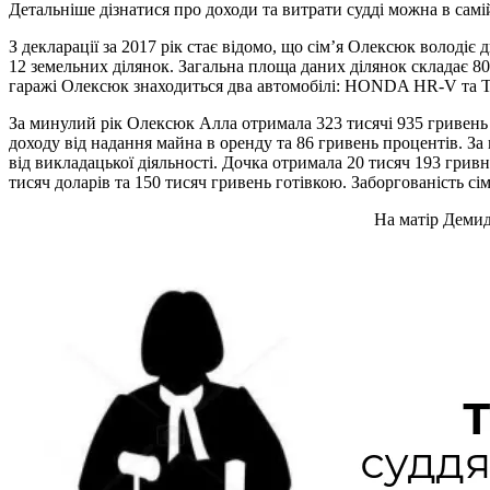
Детальніше дізнатися про доходи та витрати судді можна в самій
З декларації за 2017 рік стає відомо, що сім’я Олексюк володі
12 земельних ділянок. Загальна площа даних ділянок складає 80
гаражі Олексюк знаходиться два автомобілі: HONDA HR-V т
За минулий рік Олексюк Алла отримала 323 тисячі 935 гривень з
доходу від надання майна в оренду та 86 гривень процентів. За 
від викладацької діяльності. Дочка отримала 20 тисяч 193 гривні
тисяч доларів та 150 тисяч гривень готівкою. Заборгованість сі
На матір Демид