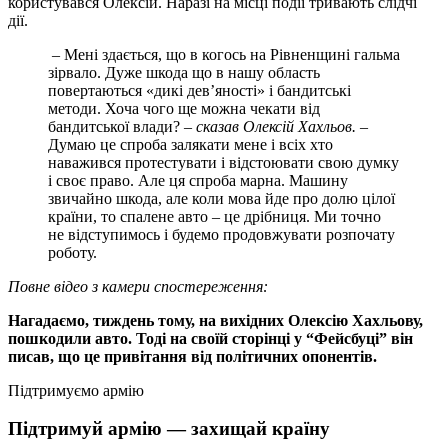
користувався Олексій. Наразі на місці події тривають слідчі
дії.
– Мені здається, що в когось на Рівненщині гальма
зірвало. Дуже шкода що в нашу область
повертаються «дикі дев’яності» і бандитські
методи. Хоча чого ще можна чекати від
бандитської влади? –
сказав Олексій Хахльов.
–
Думаю це спроба залякати мене і всіх хто
наважився протестувати і відстоювати свою думку
і своє право. Але ця спроба марна. Машину
звичайно шкода, але коли мова йде про долю цілої
країни, то спалене авто – це дрібниця. Ми точно
не відступимось і будемо продовжувати розпочату
роботу.
Повне відео з камери спостереження:
Нагадаємо, тиждень тому, на вихідних Олексію Хахльову,
пошкодили авто. Тоді на своїй сторінці у “Фейсбуці” він
писав, що це привітання від політичних опонентів.
Підтримуємо армію
Підтримуй армію — захищай країну