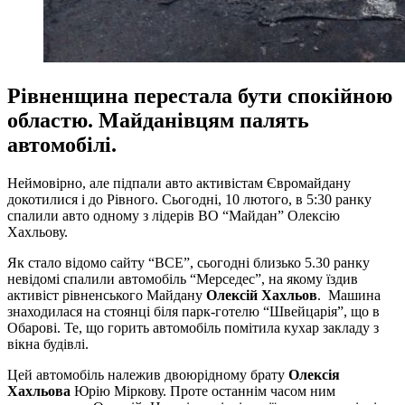
Рівненщина перестала бути спокійною
областю. Майданівцям палять
автомобілі.
Неймовірно, але підпали авто активістам Євромайдану
докотилися і до Рівного. Сьогодні, 10 лютого, в 5:30 ранку
спалили авто одному з лідерів ВО “Майдан” Олексію
Хахльову.
Як стало відомо сайту “ВСЕ”, сьогодні близько 5.30 ранку
невідомі спалили автомобіль “Мерседес”, на якому їздив
активіст рівненського Майдану
Олексій Хахльов
. Машина
знаходилася на стоянці біля парк-готелю “Швейцарія”, що в
Обарові. Те, що горить автомобіль помітила кухар закладу з
вікна будівлі.
Цей автомобіль належив двоюрідному брату
Олексія
Хахльова
Юрію Міркову. Проте останнім часом ним