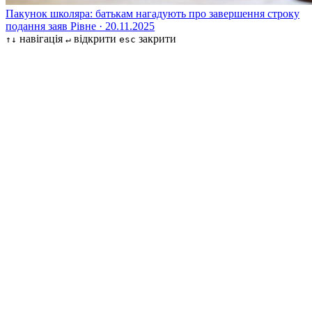
Пакунок школяра: батькам нагадують про завершення строку
подання заяв
Рівне · 20.11.2025
навігація
відкрити
закрити
↑↓
↵
esc