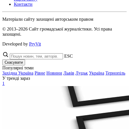
Контакти
Матеріали сайту захищені авторським правом
© 2013–2026 Сайт громадської журналістики. Усі права
захищені.
Developed by
PryVit
ESC
Скасувати
Популярні теми
Західна Україна
Рівне
Новини
Львів
Луцьк
Україна
Тернопіль
У тренді зараз
1