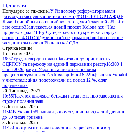
Підтримати
Популярне за тиждень
1
У Рівномому реформатори мали
розмову із місцевими чиновниками (ФОТОРЕПОРТАЖ)
2
У
Львові винайшли сонячний колектор, який здатний обігріти
всю оселю
3
Запускається новий проект Kolona.net: “Над
прірвою з іржі”
4
Шоу Супермодель по-українски стартує
сьогодні. ФОТО
5
Грузинський реформатор Іло Глонті стане
заступником голови Рівненської ОДА
Стрічка новин
15 Грудня 2025
16:37
Уряд затвердив план підготовки до припинення
ЄДРПОУ та переходу на єдиний державний реєстр
16:30
З 1
січня 2026 року в Україні змінюються правила
працевлаштування осіб з інвалідністю
16:22
Інфляція в Україні
у листопаді: яйця подорожчали на понад 12 %, одяг
подешевшав
20 Листопада 2025
10:55
Пакунок школяра: батькам нагадують про завершення
строку подання заяв
6 Листопада 2025
11:44
В Україні збільшили допомогу при народженні дитини
до 50 тисяч гривень
3 Листопада 2025
11:18
Як отримати податкову знижку: роз’яснення від