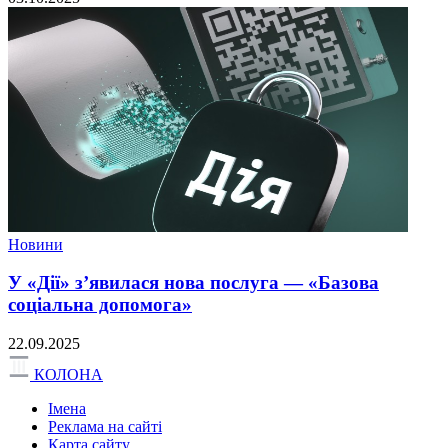
Новини
У «Дії» з’явилася нова послуга — «Базова
соціальна допомога»
22.09.2025
КОЛОНА
Імена
Реклама на сайті
Карта сайту