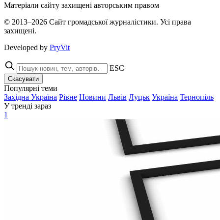
Матеріали сайту захищені авторським правом
© 2013–2026 Сайт громадської журналістики. Усі права
захищені.
Developed by
PryVit
ESC
Скасувати
Популярні теми
Західна Україна
Рівне
Новини
Львів
Луцьк
Україна
Тернопіль
У тренді зараз
1