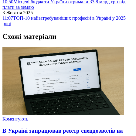
10:50
Місцеві бюджети України отримали 33,8 млрд грн від
плати за землю
3 Жовтня 2025
11:07
ТОП-10 найзатребуваніших професій в Україні у 2025
році
Схожі матеріали
Коментують
В Україні запрацював реєстр спецдозволів на