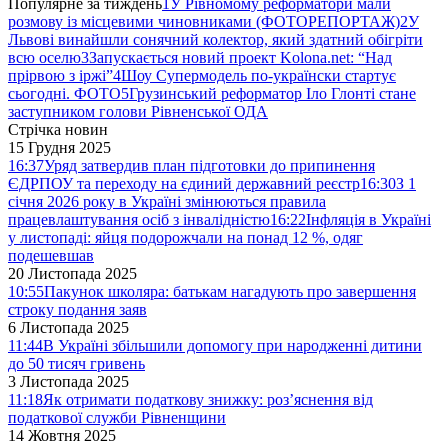
Популярне за тиждень
1
У Рівномому реформатори мали
розмову із місцевими чиновниками (ФОТОРЕПОРТАЖ)
2
У
Львові винайшли сонячний колектор, який здатний обігріти
всю оселю
3
Запускається новий проект Kolona.net: “Над
прірвою з іржі”
4
Шоу Супермодель по-українски стартує
сьогодні. ФОТО
5
Грузинський реформатор Іло Глонті стане
заступником голови Рівненської ОДА
Стрічка новин
15 Грудня 2025
16:37
Уряд затвердив план підготовки до припинення
ЄДРПОУ та переходу на єдиний державний реєстр
16:30
З 1
січня 2026 року в Україні змінюються правила
працевлаштування осіб з інвалідністю
16:22
Інфляція в Україні
у листопаді: яйця подорожчали на понад 12 %, одяг
подешевшав
20 Листопада 2025
10:55
Пакунок школяра: батькам нагадують про завершення
строку подання заяв
6 Листопада 2025
11:44
В Україні збільшили допомогу при народженні дитини
до 50 тисяч гривень
3 Листопада 2025
11:18
Як отримати податкову знижку: роз’яснення від
податкової служби Рівненщини
14 Жовтня 2025