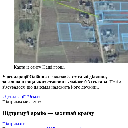
Карта із сайту Наші гроші
У декларації Олійник
не вказав
3 земельні ділянки,
загальна площа яких становить майже 0,3 гектара.
Потім
з’ясувалося, що ця земля належить його дружині.
#Декларації
#Земля
Підтримуємо армію
Підтримуй армію — захищай країну
Підтримати