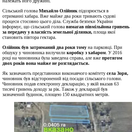
належать його дружині.
Сільський голова
Михайло Олійник
підозрюється в
отриманні хабара. Вже майже два роки тривають судові
процеси стосовно цього діла. Служба безпеки України
інформує, що сільський голова
вимагав півмільйона гривень
за передачу у власність земельної ділянки,
площа якої
становить півтора гектара.
Олійник був затриманий два роки тому
на парковці. При
обшуку у чиновника вилучили
коробку з хабаром
. У 2016
році на чиновника була заведена справа, але вже
протягом
двох років вона майже не розглядається.
Як зазначають представники виконавчого комітету
села Зоря,
чиновник був відсторонений від посади сільського голови.
Чиновник подав електронну декларацію, у якій вказав 63
тисячі гривень доходу за рік. Також у декларації був
зазначений будинок, площею 150 квадратних метрів.