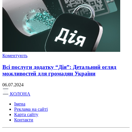
Коментують
Всі послуги додатку “Дія”: Детальний огляд
можливостей для громадян України
06.07.2024
КОЛОНА
Імена
Реклама на сайті
Карта сайту
Контакти