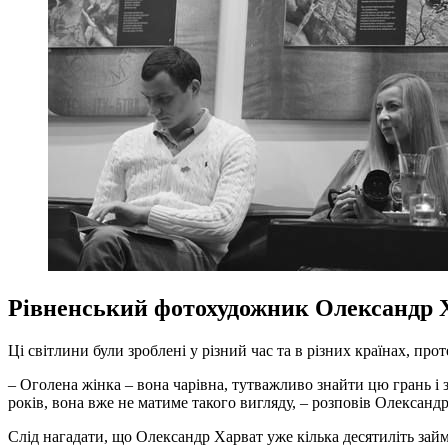
Рівненський фотохудожник Олександр Ха
Ці світлини були зроблені у різний час та в різних країнах, пр
– Оголена жінка – вона чарівна, тутважливо знайти цю грань і з
років, вона вже не матиме такого вигляду, – розповів Олександ
Слід нагадати, що Олександр Харват уже кілька десятиліть займ