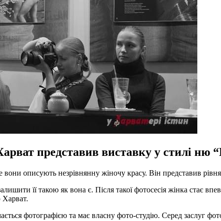
рват представив виставку у стилі ню “В
оте вони описують незрівнянну жіночу красу. Він представив рівн
алишити її такою як вона є. Після такої фотосесія жінка стає впе
р Харват.
ається фотографією та має власну фото-студію. Серед заслуг фот