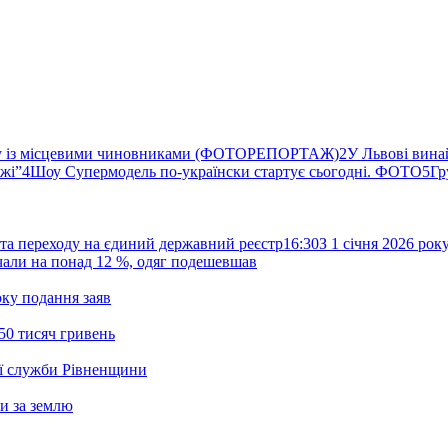
ву із місцевими чиновниками (ФОТОРЕПОРТАЖ)
2
У Львові вина
ржі”
4
Шоу Супермодель по-українски стартує сьогодні. ФОТО
5
Гр
та переходу на єдиний державний реєстр
16:30
З 1 січня 2026 ро
жчали на понад 12 %, одяг подешевшав
ку подання заяв
50 тисяч гривень
ої служби Рівненщини
и за землю