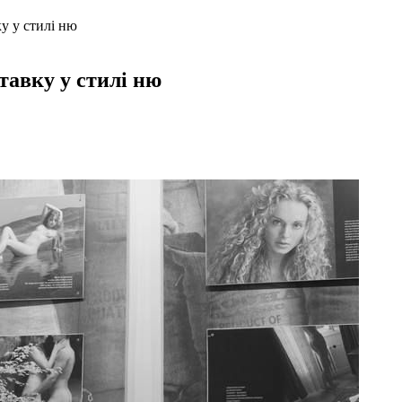
у у стилі ню
тавку у стилі ню