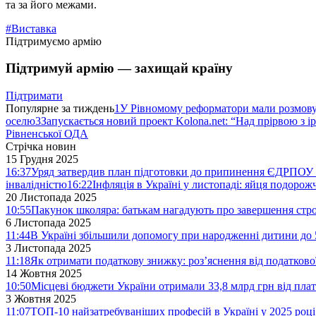
та за його межами.
#Виставка
Підтримуємо армію
Підтримуй армію — захищай країну
Підтримати
Популярне за тиждень
1
У Рівномому реформатори мали розмо
оселю
3
Запускається новий проект Kolona.net: “Над прірвою з і
Рівненської ОДА
Стрічка новин
15 Грудня 2025
16:37
Уряд затвердив план підготовки до припинення ЄДРПОУ 
інвалідністю
16:22
Інфляція в Україні у листопаді: яйця подоро
20 Листопада 2025
10:55
Пакунок школяра: батькам нагадують про завершення стро
6 Листопада 2025
11:44
В Україні збільшили допомогу при народженні дитини до 
3 Листопада 2025
11:18
Як отримати податкову знижку: роз’яснення від податков
14 Жовтня 2025
10:50
Місцеві бюджети України отримали 33,8 млрд грн від плат
3 Жовтня 2025
11:07
ТОП-10 найзатребуваніших професій в Україні у 2025 році