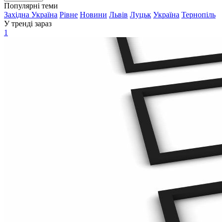
Популярні теми
Західна Україна
Рівне
Новини
Львів
Луцьк
Україна
Тернопіль
У тренді зараз
1