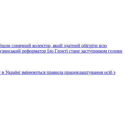
йшли сонячний колектор, який здатний обігріти всю
узинський реформатор Іло Глонті стане заступником голови
ку в Україні змінюються правила працевлаштування осіб з