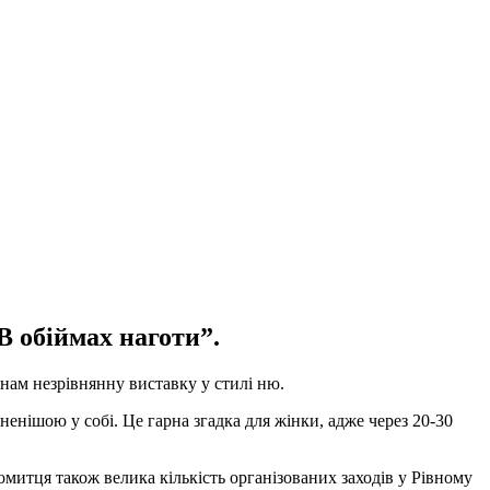
 обіймах наготи”.
янам незрівнянну виставку у стилі ню.
вненішою у собі. Це гарна згадка для жінки, адже через 20-30
омитця також велика кількість організованих заходів у Рівному