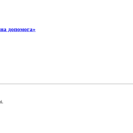
ьна допомога»
і.