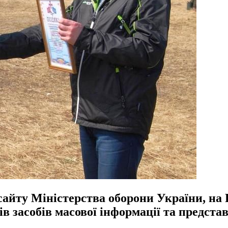
 сайту Міністерства оборони України, н
ків засобів масової інформації та предст