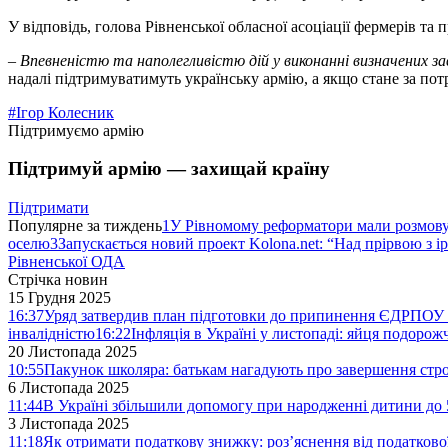
У відповідь, голова Рівненської обласної асоціації фермерів та
–
Впевненістю та наполегливістю дій у виконанні визначених з
надалі підтримуватимуть українську армію, а якщо стане за потр
#Ігор Колесник
Підтримуємо армію
Підтримуй армію — захищай країну
Підтримати
Популярне за тиждень
1
У Рівномому реформатори мали розмо
оселю
3
Запускається новий проект Kolona.net: “Над прірвою з і
Рівненської ОДА
Стрічка новин
15 Грудня 2025
16:37
Уряд затвердив план підготовки до припинення ЄДРПОУ 
інвалідністю
16:22
Інфляція в Україні у листопаді: яйця подоро
20 Листопада 2025
10:55
Пакунок школяра: батькам нагадують про завершення стро
6 Листопада 2025
11:44
В Україні збільшили допомогу при народженні дитини до 
3 Листопада 2025
11:18
Як отримати податкову знижку: роз’яснення від податков