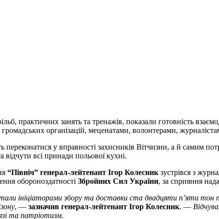
ільб, практичних занять та тренажів, показали готовність взаєм
 громадських організацій, меценатами, волонтерами, журналіста
ть переконатися у вправності захисників Вітчизни, а й самим по
 відчути всі принади польової кухні.
ння
“Північ” генерал-лейтенант Ігор Колесник
зустрівся з журн
лення обороноздатності
Збройних Сил України
, за сприяння на
стали ініціаторами збору та доставки ста двадцяти п’яти тон п
ізону
, —
зазначив генерал-лейтенант Ігор Колесник
. —
Відчува
сязі та патріотизм
.