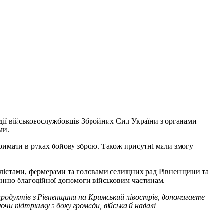
одії військовослужбовців Збройних Сил України з органами
ми.
тримати в руках бойову зброю. Також присутні мали змогу
алістами, фермерами та головами селищних рад Рівненщини та
данню благодійної допомоги військовим частинам.
родуктів з Рівненщини на Кримський півострів, допомагаєте
ючи підтримку з боку громади, війська й надалі