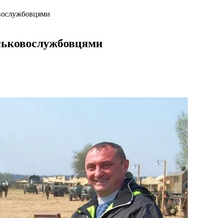
овослужбовцями
йськовослужбовцями