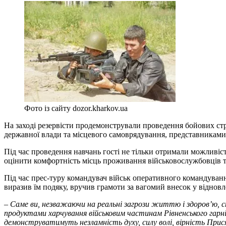
Фото із сайту dozor.kharkov.ua
На заході резервісти продемонстрували проведення бойових стр
державної влади та місцевого самоврядування, представниками
Під час проведення навчань гості не тільки отримали можливіс
оцінити комфортність місць проживання військовослужбовців та
Під час прес-туру командувач військ оперативного командува
виразив їм подяку, вручив грамоти за вагомий внесок у віднов
–
Саме ви, незважаючи на реальні загрози життю і здоров’ю, 
продуктами харчування військовим частинам Рівненського гарн
демонструватимуть незламність духу, силу волі, вірність При