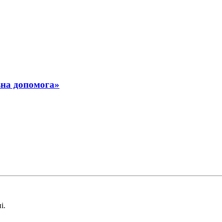
ьна допомога»
і.