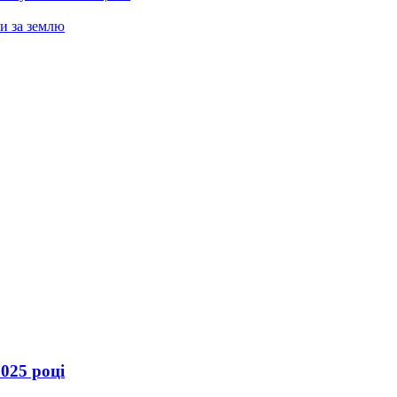
и за землю
025 році