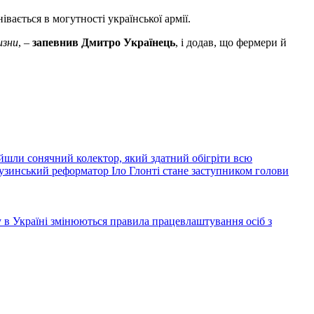
вається в могутності української армії.
изни
, –
запевнив Дмитро Українець
, і додав, що фермери й
йшли сонячний колектор, який здатний обігріти всю
узинський реформатор Іло Глонті стане заступником голови
ку в Україні змінюються правила працевлаштування осіб з