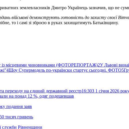
 приватних землевласників Дмитро Українець зазначив, що не сумні
авдань військові демонструють готовність до захисту своєї Вітч
ібне, то і самі зі зброєю в руках захищатимуть Батьківщину.
ву із місцевими чиновниками (ФОТОРЕПОРТАЖ)
2
У Львові вина
ржі”
4
Шоу Супермодель по-українски стартує сьогодні. ФОТО
5
Гр
та переходу на єдиний державний реєстр
16:30
З 1 січня 2026 ро
жчали на понад 12 %, одяг подешевшав
ку подання заяв
50 тисяч гривень
ої служби Рівненщини