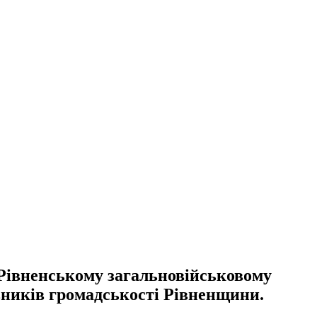
а Рівненському загальновійськовому
авників громадськості Рівненщини.