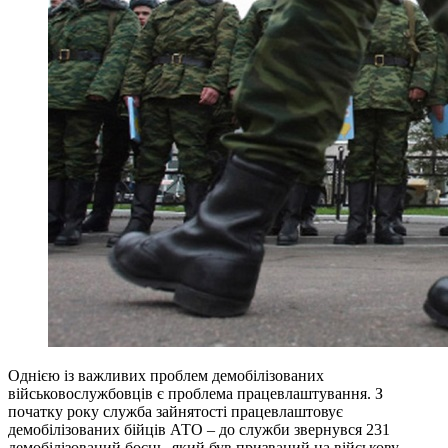
Однією із важливих проблем демобілізованих
військовослужбовців є проблема працевлаштування. З
початку року служба зайнятості працевлаштовує
демобілізованих бійців АТО – до служби звернувся 231
демобілізований боєць, який був призваний на військову