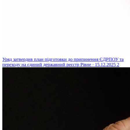
Уряд затвердив план підготовки до припинення ЄДРПОУ та
переходу на єдиний державний реєстр
Рівне · 15.12.2025
2