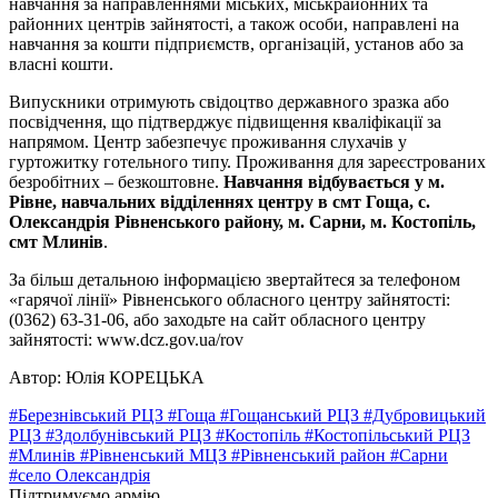
навчання за направленнями міських, міськрайонних та
районних центрів зайнятості, а також особи, направлені на
навчання за кошти підприємств, організацій, установ або за
власні кошти.
Випускники отримують свідоцтво державного зразка або
посвідчення, що підтверджує підвищення кваліфікації за
напрямом. Центр забезпечує проживання слухачів у
гуртожитку готельного типу. Проживання для зареєстрованих
безробітних – безкоштовне.
Навчання відбувається у м.
Рівне, навчальних відділеннях центру в смт Гоща, с.
Олександрія Рівненського району, м. Сарни, м. Костопіль,
смт Млинів
.
За більш детальною інформацією звертайтеся за телефоном
«гарячої лінії» Рівненського обласного центру зайнятості:
(0362) 63-31-06, або заходьте на сайт обласного центру
зайнятості: www.dcz.gov.ua/rov
Автор: Юлія КОРЕЦЬКА
#Березнівський РЦЗ
#Гоща
#Гощанський РЦЗ
#Дубровицький
РЦЗ
#Здолбунівський РЦЗ
#Костопіль
#Костопільський РЦЗ
#Млинів
#Рівненський МЦЗ
#Рівненський район
#Сарни
#село Олександрія
Підтримуємо армію