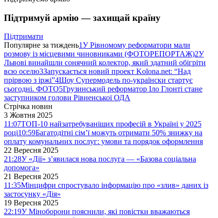
Підтримуй армію — захищай країну
Підтримати
Популярне за тиждень
1
У Рівномому реформатори мали
розмову із місцевими чиновниками (ФОТОРЕПОРТАЖ)
2
У
Львові винайшли сонячний колектор, який здатний обігріти
всю оселю
3
Запускається новий проект Kolona.net: “Над
прірвою з іржі”
4
Шоу Супермодель по-українски стартує
сьогодні. ФОТО
5
Грузинський реформатор Іло Глонті стане
заступником голови Рівненської ОДА
Стрічка новин
3 Жовтня 2025
11:07
ТОП-10 найзатребуваніших професій в Україні у 2025
році
10:59
Багатодітні сім’ї можуть отримати 50% знижку на
оплату комунальних послуг: умови та порядок оформлення
22 Вересня 2025
21:28
У «Дії» з’явилася нова послуга — «Базова соціальна
допомога»
21 Вересня 2025
11:35
Мінцифри спростувало інформацію про «злив» даних із
застосунку «Дія»
19 Вересня 2025
22:19
У Міноборони пояснили, які повістки вважаються