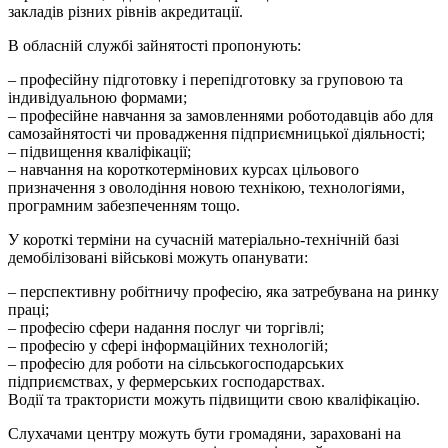
закладів різних рівнів акредитації.
В обласній службі зайнятості пропонують:
– професійну підготовку і перепідготовку за груповою та
індивідуальною формами;
– професійне навчання за замовленнями роботодавців або для
самозайнятості чи провадження підприємницької діяльності;
– підвищення кваліфікації;
– навчання на короткотермінових курсах цільового
призначення з оволодіння новою технікою, технологіями,
програмним забезпеченням тощо.
У короткі терміни на сучасній матеріально-технічній базі
демобілізовані військові можуть опанувати:
– перспективну робітничу професію, яка затребувана на ринку
праці;
– професію сфери надання послуг чи торгівлі;
– професію у сфері інформаційних технологій;
– професію для роботи на сільськогосподарських
підприємствах, у фермерських господарствах.
Водії та трактористи можуть підвищити свою кваліфікацію.
Слухачами центру можуть бути громадяни, зараховані на