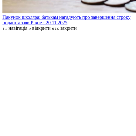
Пакунок школяра: батькам нагадують про завершення строку
подання заяв
Рівне · 20.11.2025
навігація
відкрити
закрити
↑↓
↵
esc