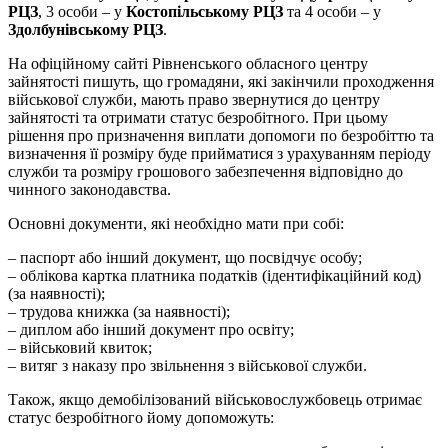
РЦЗ
, 3 особи – у
Костопільському РЦЗ
та 4 особи – у
Здолбунівському РЦЗ
.
На офіційному сайті Рівненського обласного центру
зайнятості пишуть, що громадяни, які закінчили проходження
військової служби, мають право звернутися до центру
зайнятості та отримати статус безробітного. При цьому
рішення про призначення виплати допомоги по безробіттю та
визначення її розміру буде прийматися з урахуванням періоду
служби та розміру грошового забезпечення відповідно до
чинного законодавства.
Основні документи, які необхідно мати при собі:
– паспорт або інший документ, що посвідчує особу;
– облікова картка платника податків (ідентифікаційний код)
(за наявності);
– трудова книжка (за наявності);
– диплом або інший документ про освіту;
– військовий квиток;
– витяг з наказу про звільнення з військової служби.
Також, якщо демобілізований військовослужбовець отримає
статус безробітного йому допоможуть: