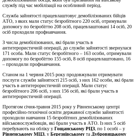
службу під час мобілізації на особливий період.
Служба зайнятості працевлаштовує демобілізованих бійців
АТО, з яких мали статус безробітного 220 осіб, отримували
допомогу по безробіттю 208 осіб, працевлаштовані 14 осіб, 20
осіб проходили профнавчання.
З числа демобілізованих, які брали участь в
антитерористичній операції, до служби зайнятості звернулася
171 особа. Мали статус безробітного – 163 особи, отримували
допомогу по безробіттю 155 осіб, 8 осіб працевлаштовано, 16
– проходили профнавчання.
Станом на 1 червня 2015 року продовжували отримувати
послуги служби зайнятості 215 осіб, з них 162 особи, які брали
участь в антитерористичній операції. Мали статус
безробітного 206 осіб, з них 156 осіб, які брали участь в
антитерористичній операції.
Протягом січня-травня 2015 року у Рівненському центрі
професійно-технічної освіти державної служби зайнятості
проходили навчання 15 безробітних демобілізованих
військовослужбовців, які брали участь в АТО. Із них 5 осіб
перебувають на обліку у
Гощанському РЦЗ
, по 1 особі – у
Рівненському МЦЗ
, у
Березнівському
та
Дубровицькому