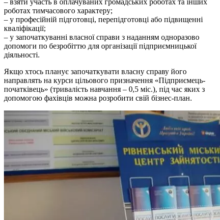
– взяти участь в оплачуваних громадських роботах та інших
роботах тимчасового характеру;
– у професійній підготовці, перепідготовці або підвищенні
кваліфікації;
– у започаткуванні власної справи з наданням одноразово
допомоги по безробіттю для організації підприємницької
діяльності.
Якщо хтось планує започаткувати власну справу його
направлять на курси цільового призначення «Підприємець-
початківець» (тривалість навчання – 0,5 міс.), під час яких з
допомогою фахівців можна розробити свій бізнес-план.