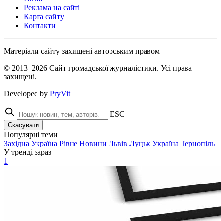
Реклама на сайті
Карта сайту
Контакти
Матеріали сайту захищені авторським правом
© 2013–2026 Сайт громадської журналістики. Усі права
захищені.
Developed by
PryVit
ESC
Скасувати
Популярні теми
Західна Україна
Рівне
Новини
Львів
Луцьк
Україна
Тернопіль
У тренді зараз
1