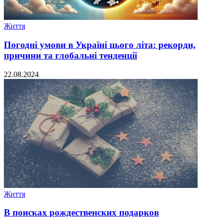
Життя
Погодні умови в Україні цього літа: рекорди,
причини та глобальні тенденції
22.08.2024
Життя
В поисках рождественских подарков