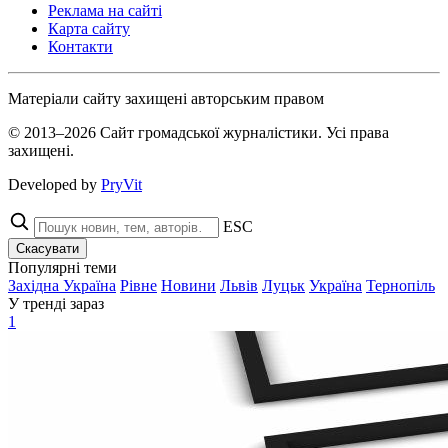
Реклама на сайті
Карта сайту
Контакти
Матеріали сайту захищені авторським правом
© 2013–2026 Сайт громадської журналістики. Усі права
захищені.
Developed by
PryVit
ESC
Скасувати
Популярні теми
Західна Україна
Рівне
Новини
Львів
Луцьк
Україна
Тернопіль
У тренді зараз
1