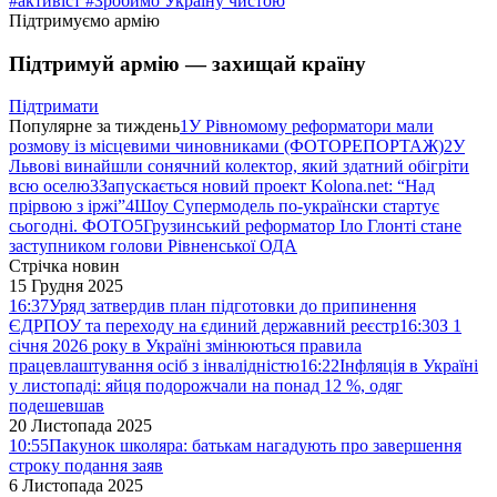
#активіст
#Зробимо Україну чистою
Підтримуємо армію
Підтримуй армію — захищай країну
Підтримати
Популярне за тиждень
1
У Рівномому реформатори мали
розмову із місцевими чиновниками (ФОТОРЕПОРТАЖ)
2
У
Львові винайшли сонячний колектор, який здатний обігріти
всю оселю
3
Запускається новий проект Kolona.net: “Над
прірвою з іржі”
4
Шоу Супермодель по-українски стартує
сьогодні. ФОТО
5
Грузинський реформатор Іло Глонті стане
заступником голови Рівненської ОДА
Стрічка новин
15 Грудня 2025
16:37
Уряд затвердив план підготовки до припинення
ЄДРПОУ та переходу на єдиний державний реєстр
16:30
З 1
січня 2026 року в Україні змінюються правила
працевлаштування осіб з інвалідністю
16:22
Інфляція в Україні
у листопаді: яйця подорожчали на понад 12 %, одяг
подешевшав
20 Листопада 2025
10:55
Пакунок школяра: батькам нагадують про завершення
строку подання заяв
6 Листопада 2025