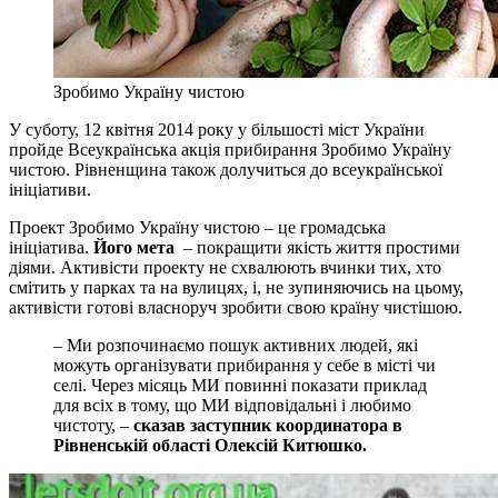
Зробимо Україну чистою
У суботу, 12 квітня 2014 року у більшості міст України
пройде Всеукраїнська акція прибирання Зробимо Україну
чистою. Рівненщина також долучиться до всеукраїнської
ініціативи.
Проект Зробимо Україну чистою – це громадська
ініціатива.
Його мета
– покращити якість життя простими
діями. Активісти проекту не схвалюють вчинки тих, хто
смітить у парках та на вулицях, і, не зупиняючись на цьому,
активісти готові власноруч зробити свою країну чистішою.
– Ми розпочинаємо пошук активних людей, які
можуть організувати прибирання у себе в місті чи
селі. Через місяць МИ повинні показати приклад
для всіх в тому, що МИ відповідальні і любимо
чистоту, –
сказав заступник координатора в
Рівненській області Олексій Китюшко.