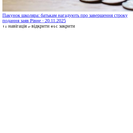
Пакунок школяра: батькам нагадують про завершення строку
подання заяв
Рівне · 20.11.2025
навігація
відкрити
закрити
↑↓
↵
esc