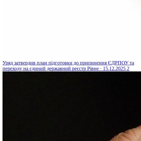
Уряд затвердив план підготовки до припинення ЄДРПОУ та
переходу на єдиний державний реєстр
Рівне · 15.12.2025
2