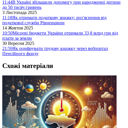
11:44
В Україні збільшили допомогу при народженні дитини
до 50 тисяч гривень
3 Листопада 2025
11:18
Як отримати податкову знижку: роз’яснення від
податкової служби Рівненщини
14 Жовтня 2025
10:50
Місцеві бюджети України отримали 33,8 млрд грн від
плати за землю
30 Вересня 2025
21:59
Як оцифрувати трудову книжку через вебпортал
Пенсійного фонду
Схожі матеріали