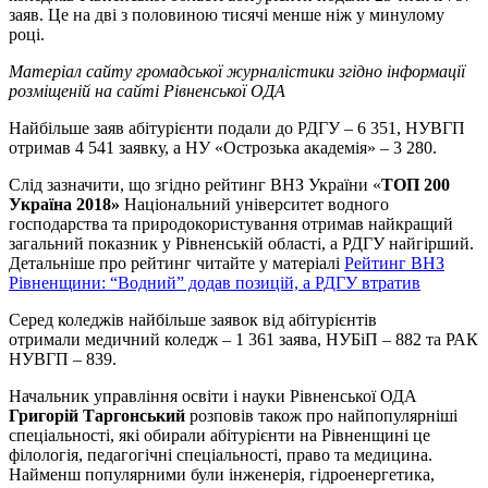
заяв. Це на дві з половиною тисячі менше ніж у минулому
році.
Матеріал сайту громадської журналістики згідно інформації
розміщеній на сайті Рівненської ОДА
Найбільше заяв абітурієнти подали до РДГУ – 6 351, НУВГП
отримав 4 541 заявку, а НУ «Острозька академія» – 3 280.
Слід зазначити, що згідно рейтинг ВНЗ України «
ТОП 200
Україна 2018»
Національний університет водного
господарства та природокористування отримав найкращий
загальний показник у Рівненській області, а РДГУ найгірший.
Детальніше про рейтинг читайте у матеріалі
Рейтинг ВНЗ
Рівненщини: “Водний” додав позицій, а РДГУ втратив
Серед коледжів найбільше заявок від абітурієнтів
отримали медичний коледж – 1 361 заява, НУБіП – 882 та РАК
НУВГП – 839.
Начальник управління освіти і науки Рівненської ОДА
Григорій Таргонський
розповів також про найпопулярніші
спеціальності, які обирали абітурієнти на Рівненщині це
філологія, педагогічні спеціальності, право та медицина.
Найменш популярними були інженерія, гідроенергетика,