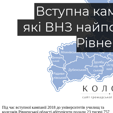
Під час вступної кампанії 2018 до університетів училищ та
коледжів Рівненської області абітурієнти подали 23 тисячі 757