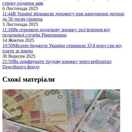
строку подання заяв
6 Листопада 2025
11:44
В Україні збільшили допомогу при народженні дитини
до 50 тисяч гривень
3 Листопада 2025
11:18
Як отримати податкову знижку: роз’яснення від
податкової служби Рівненщини
14 Жовтня 2025
10:50
Місцеві бюджети України отримали 33,8 млрд грн від
плати за землю
30 Вересня 2025
21:59
Як оцифрувати трудову книжку через вебпортал
Пенсійного фонду
Схожі матеріали