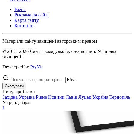
Імена
Реклама на сайті
Карта сайту
Контакти
Матеріали сайту захищені авторським правом
© 2013–2026 Сайт громадської журналістики. Усі права
захищені.
Developed by
PryVit
ESC
Скасувати
Популярні теми
Західна Україна
Рівне
Новини
Львів
Луцьк
Україна
Тернопіль
У тренді зараз
1