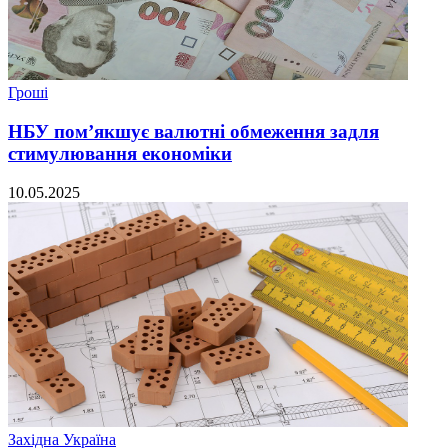
Гроші
НБУ пом’якшує валютні обмеження задля
стимулювання економіки
10.05.2025
Західна Україна