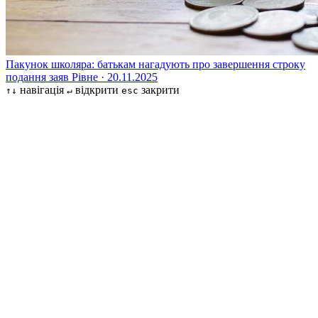
Пакунок школяра: батькам нагадують про завершення строку
подання заяв
Рівне · 20.11.2025
навігація
відкрити
закрити
↑↓
↵
esc