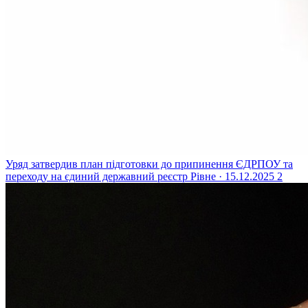
Уряд затвердив план підготовки до припинення ЄДРПОУ та
переходу на єдиний державний реєстр
Рівне · 15.12.2025
2