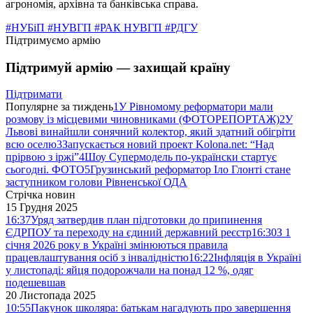
агрономія, архівна та банківська справа.
#НУБіП
#НУВГП
#РАК НУВГП
#РДГУ
Підтримуємо армію
Підтримуй армію — захищай країну
Підтримати
Популярне за тиждень
1
У Рівномому реформатори мали
розмову із місцевими чиновниками (ФОТОРЕПОРТАЖ)
2
У
Львові винайшли сонячний колектор, який здатний обігріти
всю оселю
3
Запускається новий проект Kolona.net: “Над
прірвою з іржі”
4
Шоу Супермодель по-українски стартує
сьогодні. ФОТО
5
Грузинський реформатор Іло Глонті стане
заступником голови Рівненської ОДА
Стрічка новин
15 Грудня 2025
16:37
Уряд затвердив план підготовки до припинення
ЄДРПОУ та переходу на єдиний державний реєстр
16:30
З 1
січня 2026 року в Україні змінюються правила
працевлаштування осіб з інвалідністю
16:22
Інфляція в Україні
у листопаді: яйця подорожчали на понад 12 %, одяг
подешевшав
20 Листопада 2025
10:55
Пакунок школяра: батькам нагадують про завершення