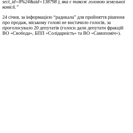
sect_id=8%24&aid=138798 ), яка є також головою земельної
комісії.”
24 січня, за інформацією “радикала” для прийняття рішення
про продаж, міському голові не вистачило голосів, за
проголосувало 20 депутатів (голоси дали депутати фракцій
ВО «Свобода», БПП «Солідарність» та ВО «Самопоміч»).