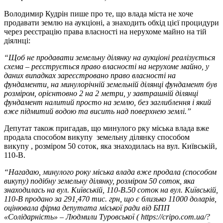
Володимир Кудрін пише про те, що влада міста не хоче
продавати землю на аукціоні, а знаходить обхід цієї процидури
через реєстрацію права власності на нерухоме майно на тій
діялнці:
“Щоб не продавати земельну ділянку на аукціоні реалізується
схема – реєструється право власності на нерухоме майно, у
даних випадках зареєстровано право власності на
фундаменти, на минулорічній земельній ділянці фундамент був
розміром, орієнтовно 2 на 2 метри, у завтрашній ділянці
фундамент налитий просто на землю, без заглиблення і який
вже підмитий водою та висить над поверхнею землі.”
Депутат також пригадав, що минулого рку міська влада вже
продала способом викупу земельну ділянку способом
викупу , розміром 50 соток, яка знаходилась на вул. Київській,
110-В.
“Нагадаю, минулого року міська влада вже продала (способом
викупу) подібну земельну ділянку, розміром 50 соток, яка
знаходилась на вул. Київській, 110-В.50 соток на вул. Київській,
110-В продано за 291,470 тис. грн, що є близько 11000 доларів,
оцінювала фірма депутата міської ради від БПП
«Солідарність» – Людмили Туровської ( https://cripo.com.ua/?