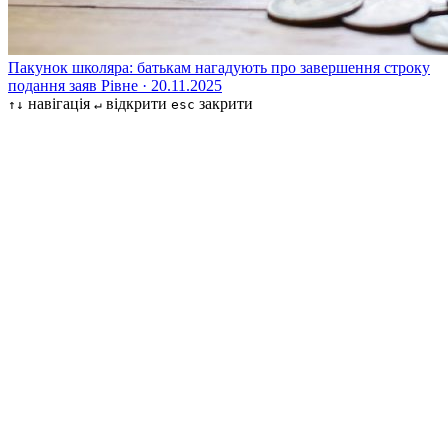
Пакунок школяра: батькам нагадують про завершення строку
подання заяв
Рівне · 20.11.2025
навігація
відкрити
закрити
↑↓
↵
esc