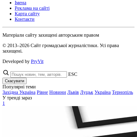
Імена
Реклама на сайті
Карта сайту
Контакти
Матеріали сайту захищені авторським правом
© 2013–2026 Сайт громадської журналістики. Усі права
захищені.
Developed by
PryVit
ESC
Скасувати
Популярні теми
Західна Україна
Рівне
Новини
Львів
Луцьк
Україна
Тернопіль
У тренді зараз
1