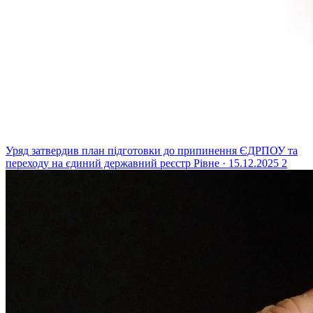
Уряд затвердив план підготовки до припинення ЄДРПОУ та
переходу на єдиний державний реєстр
Рівне · 15.12.2025
2