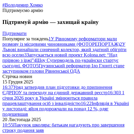
#Володимир Хомко
Підтримуємо армію
Підтримуй армію — захищай країну
Підтримати
Популярне за тиждень
1
У Рівномому реформатори мали
розмову із місцевими чиновниками (ФОТОРЕПОРТАЖ)
2
У
Львові винайшли сонячний колектор, який здатний обігріти
всю оселю
3
Запускається новий проект Kolona.net: “Над
прірвою з іржі”
4
Шоу Супермодель по-українски стартує
сьогодні. ФОТО
5
Грузинський реформатор Іло Глонті стане
заступником голови Рівненської ОДА
Стрічка новин
15 Грудня 2025
16:37
Уряд затвердив план підготовки до припинення
ЄДРПОУ та переходу на єдиний державний реєстр
16:30
З 1
січня 2026 року в Україні змінюються правила
працевлаштування осіб з інвалідністю
16:22
Інфляція в Україні
у листопаді: яйця подорожчали на понад 12 %, одяг
подешевшав
20 Листопада 2025
10:55
Пакунок школяра: батькам нагадують про завершення
строку подання заяв