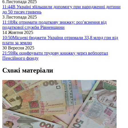
6 Листопада 2025
11:44
В Україні збільшили допомогу при народженні дитини
до 50 тисяч гривень
3 Листопада 2025
11:18
Як отримати податкову знижку: роз’яснення від
податкової служби Рівненщини
14 Жовтня 2025
10:50
Місцеві бюджети України отримали 33,8 млрд грн від
плати за землю
30 Вересня 2025
21:59
Як оцифрувати трудову книжку через вебпортал
Пенсійного фонду
Схожі матеріали