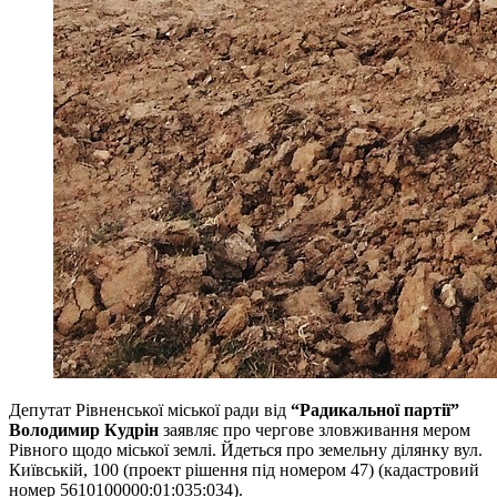
Депутат Рівненської міської ради від
“Радикальної партії”
Володимир Кудрін
заявляє про чергове зловживання мером
Рівного щодо міської землі. Йдеться про земельну ділянку вул.
Київській, 100 (проект рішення під номером 47) (кадастровий
номер 5610100000:01:035:034).