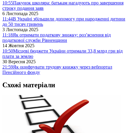
10:55
Пакунок школяра: батькам нагадують про завершення
строку подання заяв
6 Листопада 2025
11:44
В Україні збільшили допомогу при народженні дитини
до 50 тисяч гривень
3 Листопада 2025
11:18
Як отримати податкову знижку: роз’яснення від
податкової служби Рівненщини
14 Жовтня 2025
10:50
Місцеві бюджети України отримали 33,8 млрд грн від
плати за землю
30 Вересня 2025
21:59
Як оцифрувати трудову книжку через вебпортал
Пенсійного фонду
Схожі матеріали