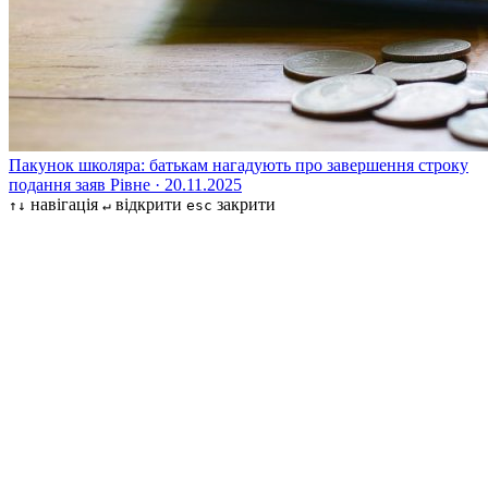
Пакунок школяра: батькам нагадують про завершення строку
подання заяв
Рівне · 20.11.2025
навігація
відкрити
закрити
↑↓
↵
esc