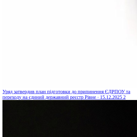
Уряд затвердив план підготовки до припинення ЄДРПОУ та
переходу на єдиний державний реєстр
Рівне · 15.12.2025
2