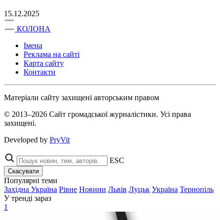
15.12.2025
КОЛОНА
Імена
Реклама на сайті
Карта сайту
Контакти
Матеріали сайту захищені авторським правом
© 2013–2026 Сайт громадської журналістики. Усі права
захищені.
Developed by
PryVit
ESC
Скасувати
Популярні теми
Західна Україна
Рівне
Новини
Львів
Луцьк
Україна
Тернопіль
У тренді зараз
1