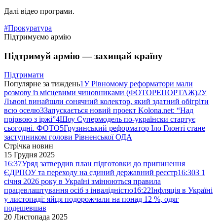
Далі відео програми.
#Прокуратура
Підтримуємо армію
Підтримуй армію — захищай країну
Підтримати
Популярне за тиждень
1
У Рівномому реформатори мали
розмову із місцевими чиновниками (ФОТОРЕПОРТАЖ)
2
У
Львові винайшли сонячний колектор, який здатний обігріти
всю оселю
3
Запускається новий проект Kolona.net: “Над
прірвою з іржі”
4
Шоу Супермодель по-українски стартує
сьогодні. ФОТО
5
Грузинський реформатор Іло Глонті стане
заступником голови Рівненської ОДА
Стрічка новин
15 Грудня 2025
16:37
Уряд затвердив план підготовки до припинення
ЄДРПОУ та переходу на єдиний державний реєстр
16:30
З 1
січня 2026 року в Україні змінюються правила
працевлаштування осіб з інвалідністю
16:22
Інфляція в Україні
у листопаді: яйця подорожчали на понад 12 %, одяг
подешевшав
20 Листопада 2025