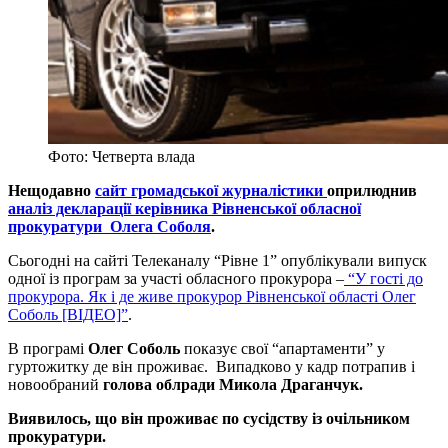
Фото: Четверта влада
Нещодавно
сайт громадської журналістики
оприлюднив
аналіз декларації керівника Рівненської обласної
прокуратури Олега Соболя
.
Сьогодні на сайті Телеканалу “Рівне 1” опублікували випуск
одної із програм за участі обласного прокурора –
“У гості до
прокурора. Як і де живе прокурор Рівненської області Олег
Соболь [ВІДЕО]”
.
В програмі
Олег Соболь
показує свої “апартаменти” у
гуртожитку де він проживає. Випадково у кадр потрапив і
новообраний
голова облради Микола Драганчук.
Виявилось, що він проживає по сусідству із очільником
прокуратури.