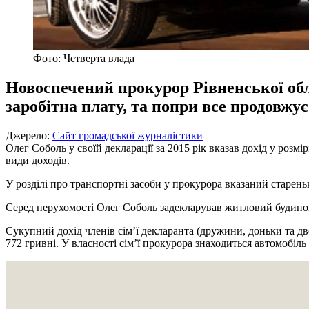
Фото: Четверта влада
Новоспечений прокурор Рівненської обл
заробітна плату, та попри все продовжує
Джерело:
Сайт громадської журналістики
Олег Соболь у своїй декларації за 2015 рік вказав дохід у розмі
види доходів.
У розділі про транспортні засоби у прокурора вказаний старен
Серед нерухомості Олег Соболь задекларував житловий будинок,
Сукупний дохід членів сім’ї декларанта (дружини, доньки та дво
772 гривні. У власності сім’ї прокурора знаходиться автомобіль 