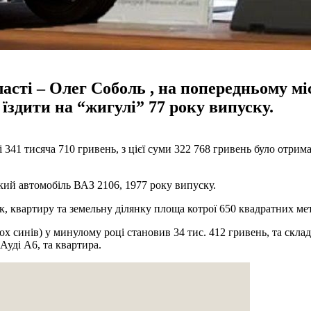
асті – Олег Соболь , на попередньому мі
 їздити на “жигулі” 77 року випуску.
рі 341 тисяча 710 гривень, з цієї суми 322 768 гривень було отрим
ький автомобіль ВАЗ 2106, 1977 року випуску.
 квартиру та земельну ділянку площа котрої 650 квадратних мет
х синів) у минулому році становив 34 тис. 412 гривень, та склада
Ауді А6, та квартира.