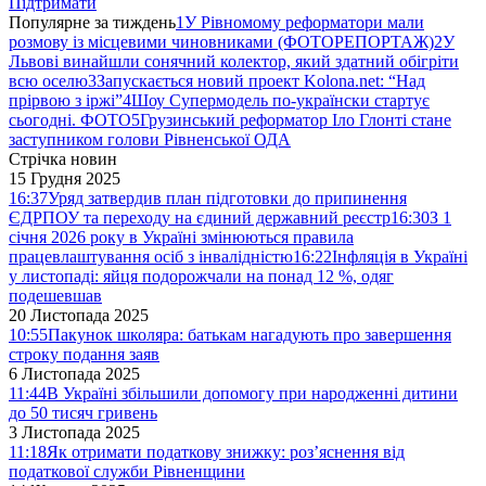
Підтримати
Популярне за тиждень
1
У Рівномому реформатори мали
розмову із місцевими чиновниками (ФОТОРЕПОРТАЖ)
2
У
Львові винайшли сонячний колектор, який здатний обігріти
всю оселю
3
Запускається новий проект Kolona.net: “Над
прірвою з іржі”
4
Шоу Супермодель по-українски стартує
сьогодні. ФОТО
5
Грузинський реформатор Іло Глонті стане
заступником голови Рівненської ОДА
Стрічка новин
15 Грудня 2025
16:37
Уряд затвердив план підготовки до припинення
ЄДРПОУ та переходу на єдиний державний реєстр
16:30
З 1
січня 2026 року в Україні змінюються правила
працевлаштування осіб з інвалідністю
16:22
Інфляція в Україні
у листопаді: яйця подорожчали на понад 12 %, одяг
подешевшав
20 Листопада 2025
10:55
Пакунок школяра: батькам нагадують про завершення
строку подання заяв
6 Листопада 2025
11:44
В Україні збільшили допомогу при народженні дитини
до 50 тисяч гривень
3 Листопада 2025
11:18
Як отримати податкову знижку: роз’яснення від
податкової служби Рівненщини