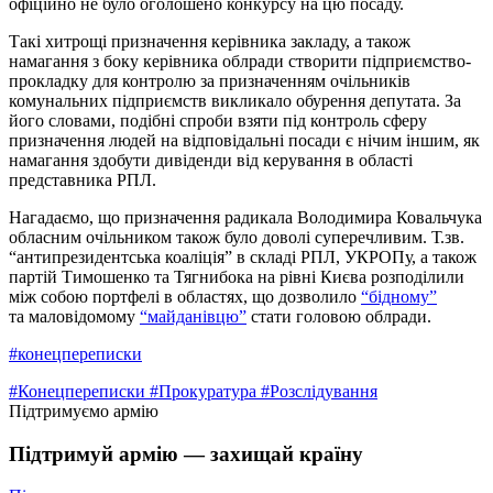
офіційно не було оголошено конкурсу на цю посаду.
Такі хитрощі призначення керівника закладу, а також
намагання з боку керівника облради створити підприємство-
прокладку для контролю за призначенням очільників
комунальних підприємств викликало обурення депутата. За
його словами, подібні спроби взяти під контроль сферу
призначення людей на відповідальні посади є нічим іншим, як
намагання здобути дивіденди від керування в області
представника РПЛ.
Нагадаємо, що призначення радикала Володимира Ковальчука
обласним очільником також було доволі суперечливим. Т.зв.
“антипрезидентська коаліція” в складі РПЛ, УКРОПу, а також
партій Тимошенко та Тягнибока на рівні Києва розподілили
між собою портфелі в областях, що дозволило
“бідному”
та маловідомому
“майданівцю”
стати головою облради.
#конецпереписки
#Конецпереписки
#Прокуратура
#Розслідування
Підтримуємо армію
Підтримуй армію — захищай країну