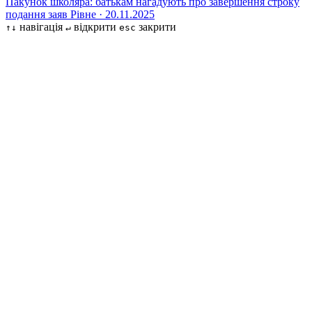
Пакунок школяра: батькам нагадують про завершення строку
подання заяв
Рівне · 20.11.2025
навігація
відкрити
закрити
↑↓
↵
esc