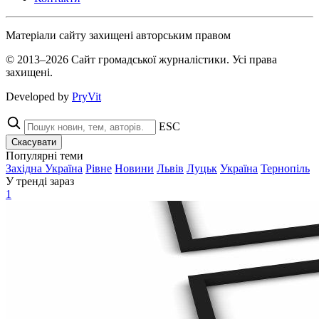
Матеріали сайту захищені авторським правом
© 2013–2026 Сайт громадської журналістики. Усі права
захищені.
Developed by
PryVit
ESC
Скасувати
Популярні теми
Західна Україна
Рівне
Новини
Львів
Луцьк
Україна
Тернопіль
У тренді зараз
1