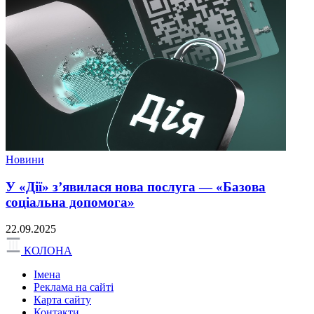
Новини
У «Дії» з’явилася нова послуга — «Базова
соціальна допомога»
22.09.2025
КОЛОНА
Імена
Реклама на сайті
Карта сайту
Контакти