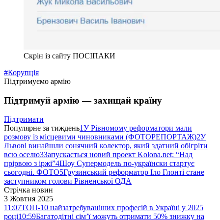
Скрін із сайту ПОСІПАКИ
#Корупція
Підтримуємо армію
Підтримуй армію — захищай країну
Підтримати
Популярне за тиждень
1
У Рівномому реформатори мали
розмову із місцевими чиновниками (ФОТОРЕПОРТАЖ)
2
У
Львові винайшли сонячний колектор, який здатний обігріти
всю оселю
3
Запускається новий проект Kolona.net: “Над
прірвою з іржі”
4
Шоу Супермодель по-українски стартує
сьогодні. ФОТО
5
Грузинський реформатор Іло Глонті стане
заступником голови Рівненської ОДА
Стрічка новин
3 Жовтня 2025
11:07
ТОП-10 найзатребуваніших професій в Україні у 2025
році
10:59
Багатодітні сім’ї можуть отримати 50% знижку на