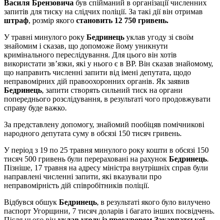
Василя Брензовича
був спійманий в організації численних
запитів для тиску на слідчих поліції. За такі дії він отримав
штраф
, розмір якого
становить 12 750 гривень.
У травні минулого року
Бедринець
уклав угоду зі своїм
знайомим і сказав, що допоможе йому уникнути
кримінального переслідування. Для цього він хотів
використати зв’язки, які у нього є в ВР. Він сказав знайомому,
що направить численні запити від імені депутата, щодо
неправомірних дій правоохоронних органів. Як заявив
Бедринець
, запити створять сильний тиск на органи
попереднього розслідування, в результаті чого продовжувати
справу буде важко.
За представлену допомогу, знайомий пообіцяв помічникові
народного депутата суму в обсязі 150 тисяч гривень.
У період з 19 по 25 травня минулого року кошти в обсязі 150
тисяч 500 гривень були перераховані на рахунок
Бедринець
.
Пізніше, 17 травня на адресу міністра внутрішніх справ були
направлені численні запити, які вказували про
неправомірність дій співробітників поліції.
Відбувся обшук
Бедринець
, в результаті якого було вилучено
паспорт Угорщини, 7 тисяч доларів і багато інших посвідчень.
Після цього він
уклав угоду із прокурором Закарпатської