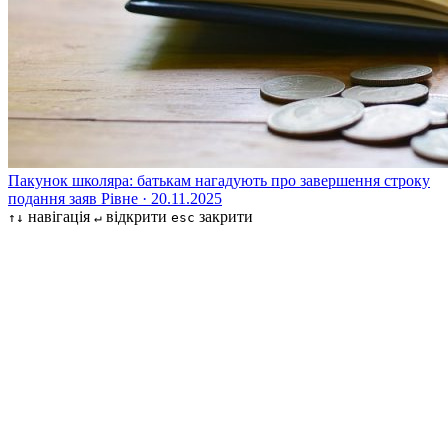
Пакунок школяра: батькам нагадують про завершення строку
подання заяв
Рівне · 20.11.2025
навігація
відкрити
закрити
↑↓
↵
esc