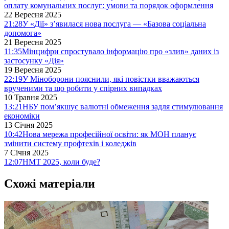
оплату комунальних послуг: умови та порядок оформлення
22 Вересня 2025
21:28
У «Дії» з’явилася нова послуга — «Базова соціальна
допомога»
21 Вересня 2025
11:35
Мінцифри спростувало інформацію про «злив» даних із
застосунку «Дія»
19 Вересня 2025
22:19
У Міноборони пояснили, які повістки вважаються
врученими та що робити у спірних випадках
10 Травня 2025
13:21
НБУ пом’якшує валютні обмеження задля стимулювання
економіки
13 Січня 2025
10:42
Нова мережа професійної освіти: як МОН планує
змінити систему профтехів і коледжів
7 Січня 2025
12:07
НМТ 2025, коли буде?
Схожі матеріали