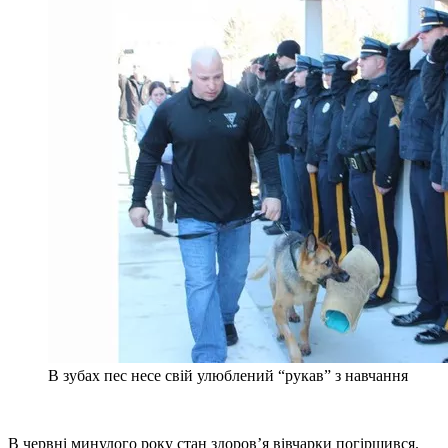
В зубах пес несе свій улюблений “рукав” з навчання
В червні минулого року стан здоров’я вівчарки погіршився.