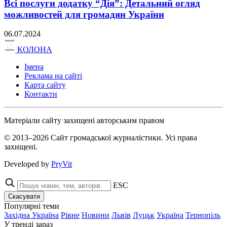
Всі послуги додатку “Дія”: Детальний огляд
можливостей для громадян України
06.07.2024
КОЛОНА
Імена
Реклама на сайті
Карта сайту
Контакти
Матеріали сайту захищені авторським правом
© 2013–2026 Сайт громадської журналістики. Усі права
захищені.
Developed by
PryVit
ESC
Скасувати
Популярні теми
Західна Україна
Рівне
Новини
Львів
Луцьк
Україна
Тернопіль
У тренді зараз