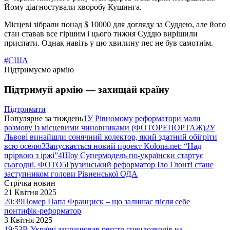
Йому діагностували хворобу Кушинга.
Місцеві зібрали понад $ 10000 для догляду за Суддею, але його
стан ставав все гіршим і цього тижня Суддю вирішили
приспати. Однак навіть у цю хвилину пес не був самотнім.
#США
Підтримуємо армію
Підтримуй армію — захищай країну
Підтримати
Популярне за тиждень
1
У Рівномому реформатори мали
розмову із місцевими чиновниками (ФОТОРЕПОРТАЖ)
2
У
Львові винайшли сонячний колектор, який здатний обігріти
всю оселю
3
Запускається новий проект Kolona.net: “Над
прірвою з іржі”
4
Шоу Супермодель по-українски стартує
сьогодні. ФОТО
5
Грузинський реформатор Іло Глонті стане
заступником голови Рівненської ОДА
Стрічка новин
21 Квітня 2025
20:39
Помер Папа Франциск – що залишає після себе
понтифік-реформатор
3 Квітня 2025
19:53
В Україні запрацював реєстр спецдозволів на