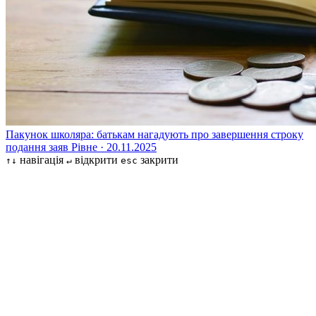
Пакунок школяра: батькам нагадують про завершення строку
подання заяв
Рівне · 20.11.2025
навігація
відкрити
закрити
↑↓
↵
esc