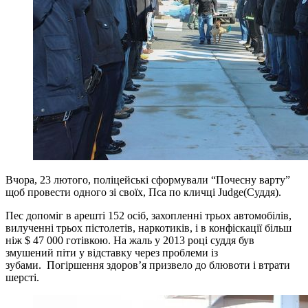
Вчора, 23 лютого, поліцейські сформували “Почесну варту”
щоб провести одного зі своїх, Пса по кличці Judge(Суддя).
Пес допоміг в арешті 152 осіб, захопленні трьох автомобілів,
вилученні трьох пістолетів, наркотиків, і в конфіскації більш
ніж $ 47 000 готівкою. На жаль у 2013 році суддя був
змушений піти у відставку через проблеми із
зубами. Погіршення здоров’я призвело до блювоти і втрати
шерсті.