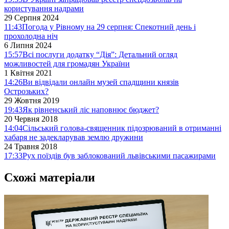
користування надрами
29 Серпня 2024
11:43
Погода у Рівному на 29 серпня: Спекотний день і
прохолодна ніч
6 Липня 2024
15:57
Всі послуги додатку “Дія”: Детальний огляд
можливостей для громадян України
1 Квітня 2021
14:26
Ви відвідали онлайн музей спадщини князів
Острозьких?
29 Жовтня 2019
19:43
Як рівненський ліс наповнює бюджет?
20 Червня 2018
14:04
Сільський голова-священник підозрюваний в отриманні
хабаря не задекларував землю дружини
24 Травня 2018
17:33
Рух поїздів був заблокований львівськими пасажирами
Схожі матеріали