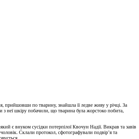
я, прийшовши по тварину, знайшла її ледве живу у річці. За
ши з неї шкіру побачили, що тварина була жорстоко побита,
кий є внуком сусідки потерпілої Квочун Надії. Викрав та завів
6 чоловік. Склали протокол, сфотографували подвір’я та
овується.