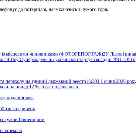
елефонує до потерпілої, насміхаючись з чужого горя.
ву із місцевими чиновниками (ФОТОРЕПОРТАЖ)
2
У Львові вина
ржі”
4
Шоу Супермодель по-українски стартує сьогодні. ФОТО
5
Гр
та переходу на єдиний державний реєстр
16:30
З 1 січня 2026 ро
жчали на понад 12 %, одяг подешевшав
ку подання заяв
50 тисяч гривень
ої служби Рівненщини
и за землю