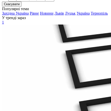
Скасувати
Популярні теми
Західна Україна
Рівне
Новини
Львів
Луцьк
Україна
Тернопіль
У тренді зараз
1