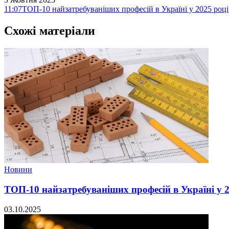
11:07
ТОП-10 найзатребуваніших професій в Україні у 2025 році
Схожі матеріали
Новини
ТОП-10 найзатребуваніших професій в Україні у 2
03.10.2025