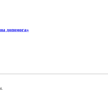
ьна допомога»
і.