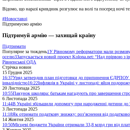
Відомо, що наразі кривдник розгулює на волі та посеред ночі т
#Новоставці
Підтримуємо армію
Підтримуй армію — захищай країну
Підтримати
Популярне за тиждень
1
У Рівномому реформатори мали розмо
оселю
3
Запускається новий проект Kolona.net: “Над прірвою з і
Рівненської ОДА
Стрічка новин
15 Грудня 2025
16:37
Уряд затвердив план підготовки до припинення ЄДРПОУ 
інвалідністю
16:22
Інфляція в Україні у листопаді: яйця подоро
20 Листопада 2025
10:55
Пакунок школяра: батькам нагадують про завершення стро
6 Листопада 2025
11:44
В Україні збільшили допомогу при народженні дитини до 
3 Листопада 2025
11:18
Як отримати податкову знижку: роз’яснення від податков
14 Жовтня 2025
10:50
Місцеві бюджети України отримали 33,8 млрд грн від плат
3 Жовтня 2025