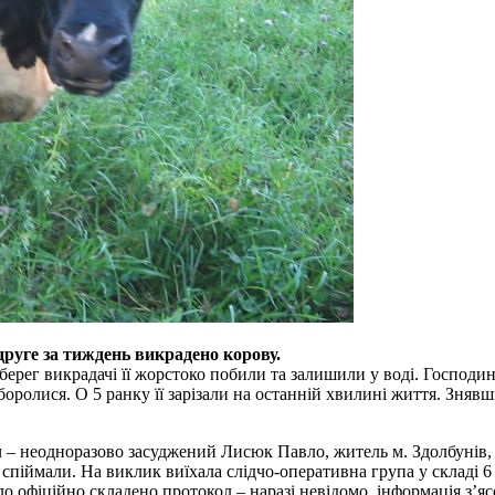
руге за тиждень викрадено корову.
берег викрадачі її жорстоко побили та залишили у воді. Господин
 боролися. О 5 ранку її зарізали на останній хвилині життя. Зняв
 – неодноразово засуджений Лисюк Павло, житель м. Здолбунів, я
го спіймали. На виклик виїхала слідчо-оперативна група у складі 
о офіційно складено протокол – наразі невідомо, інформація з’яс