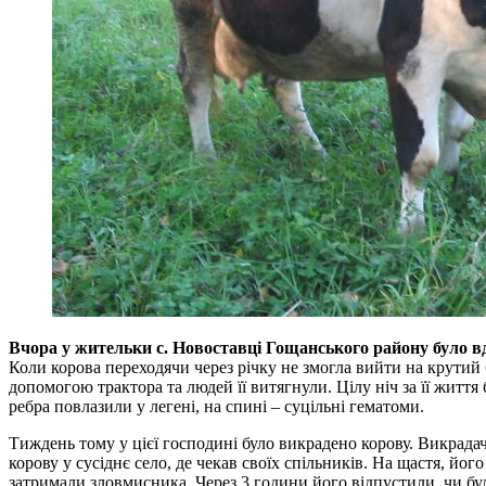
Вчора у жительки с. Новоставці Гощанського району було вд
Коли корова переходячи через річку не змогла вийти на крутий 
допомогою трактора та людей її витягнули. Цілу ніч за її життя
ребра повлазили у легені, на спині – суцільні гематоми.
Тиждень тому у цієї господині було викрадено корову. Викрадач
корову у сусіднє село, де чекав своїх спільників. На щастя, йо
затримали зловмисника. Через 3 години його відпустили, чи бул