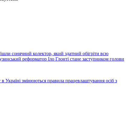
йшли сонячний колектор, який здатний обігріти всю
узинський реформатор Іло Глонті стане заступником голови
ку в Україні змінюються правила працевлаштування осіб з