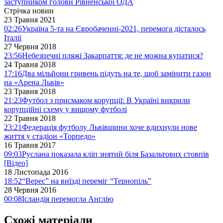
заступником голови Рівненської ОДА
Стрічка новин
23 Травня 2021
02:26
Україна 5-та на Євробаченні-2021, перемога дісталось
Італіі
27 Червня 2018
23:56
Небезпечні пляжі Закарпаття: де не можна купатися?
24 Травня 2018
17:16
Два мільйони гривень підуть на те, щоб замінити газон
на «Арена Львів»
23 Травня 2018
21:23
Футбол з присмаком корупції: В Україні викрили
корупційні схему у вищому футболі
22 Травня 2018
23:21
Федерація футболу Львівщини хоче вдихнули нове
життя у стадіон «Торпедо»
16 Травня 2017
09:03
Руслана показала кліп знятий біля Базальтових стовпів
[Відео]
18 Листопада 2016
18:52
“Верес” на виїзді переміг “Тернопіль”
28 Червня 2016
00:08
Ісландія перемогла Англію
Схожі матеріали