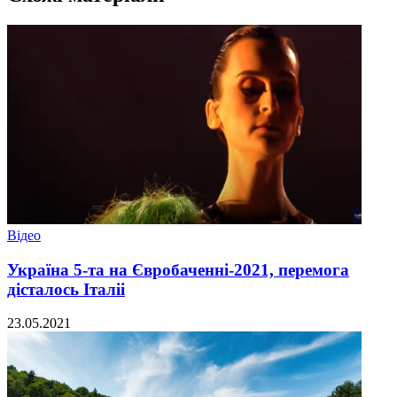
Відео
Україна 5-та на Євробаченні-2021, перемога
дісталось Італіі
23.05.2021