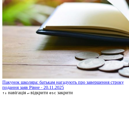
Пакунок школяра: батькам нагадують про завершення строку
подання заяв
Рівне · 20.11.2025
навігація
відкрити
закрити
↑↓
↵
esc