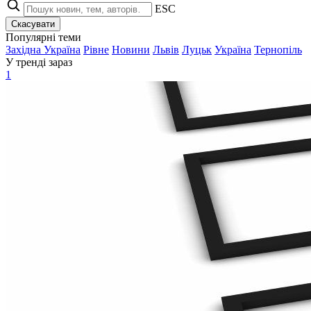
ESC
Скасувати
Популярні теми
Західна Україна
Рівне
Новини
Львів
Луцьк
Україна
Тернопіль
У тренді зараз
1