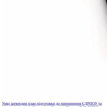
Уряд затвердив план підготовки до припинення ЄДРПОУ та