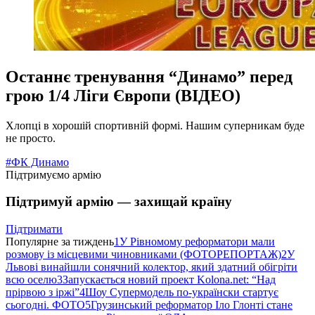
Останнє тренування “Динамо” перед
грою 1/4 Ліги Європи (ВІДЕО)
Хлопці в хорошій спортивній формі. Нашим суперникам буде
не просто.
#ФК Динамо
Підтримуємо армію
Підтримуй армію — захищай країну
Підтримати
Популярне за тиждень
1
У Рівномому реформатори мали
розмову із місцевими чиновниками (ФОТОРЕПОРТАЖ)
2
У
Львові винайшли сонячний колектор, який здатний обігріти
всю оселю
3
Запускається новий проект Kolona.net: “Над
прірвою з іржі”
4
Шоу Супермодель по-українски стартує
сьогодні. ФОТО
5
Грузинський реформатор Іло Глонті стане