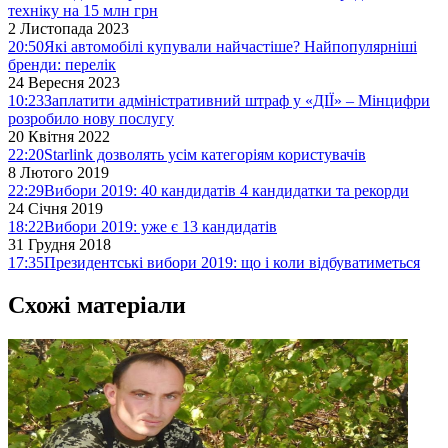
техніку на 15 млн грн
2 Листопада 2023
20:50
Які автомобілі купували найчастіше? Найпопулярніші
бренди: перелік
24 Вересня 2023
10:23
Заплатити адміністративний штраф у «ДІЇ» – Мінцифри
розробило нову послугу
20 Квітня 2022
22:20
Starlink дозволять усім категоріям користувачів
8 Лютого 2019
22:29
Вибори 2019: 40 кандидатів 4 кандидатки та рекорди
24 Січня 2019
18:22
Вибори 2019: уже є 13 кандидатів
31 Грудня 2018
17:35
Президентські вибори 2019: що і коли відбуватиметься
Схожі матеріали