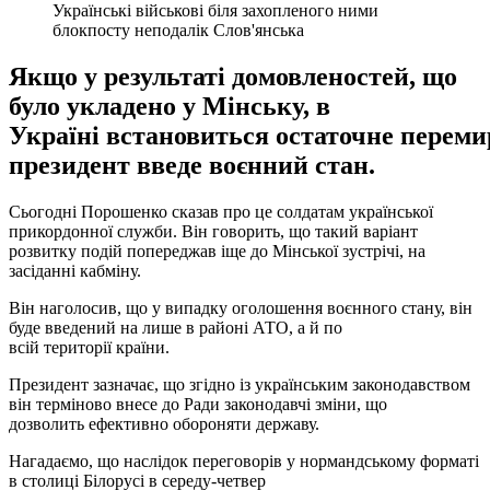
Українські військові біля захопленого ними
блокпосту неподалік Слов'янська
Якщо у результаті домовленостей, що
було укладено у Мінську, в
Україні встановиться остаточне переми
президент введе воєнний стан.
Сьогодні Порошенко сказав про це солдатам української
прикордонної служби. Він говорить, що такий варіант
розвитку подій попереджав іще до Мінської зустрічі, на
засіданні кабміну.
Він наголосив, що у випадку оголошення воєнного стану, він
буде введений на лише в районі АТО, а й по
всій території країни.
Президент зазначає, що згідно із українським законодавством
він терміново внесе до Ради законодавчі зміни, що
дозволить ефективно обороняти державу.
Нагадаємо, що наслідок переговорів у нормандському форматі
в столиці Білорусі в середу-четвер