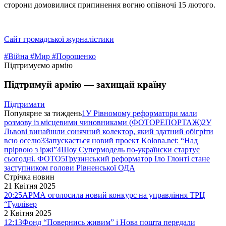
сторони домовилися припинення вогню опівночі 15 лютого.
Сайт громадської журналістики
#Війна
#Мир
#Порошенко
Підтримуємо армію
Підтримуй армію — захищай країну
Підтримати
Популярне за тиждень
1
У Рівномому реформатори мали
розмову із місцевими чиновниками (ФОТОРЕПОРТАЖ)
2
У
Львові винайшли сонячний колектор, який здатний обігріти
всю оселю
3
Запускається новий проект Kolona.net: “Над
прірвою з іржі”
4
Шоу Супермодель по-українски стартує
сьогодні. ФОТО
5
Грузинський реформатор Іло Глонті стане
заступником голови Рівненської ОДА
Стрічка новин
21 Квітня 2025
20:25
АРМА оголосила новий конкурс на управління ТРЦ
“Гуллівер
2 Квітня 2025
12:13
Фонд “Повернись живим” і Нова пошта передали