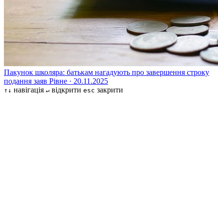
Пакунок школяра: батькам нагадують про завершення строку
подання заяв
Рівне · 20.11.2025
навігація
відкрити
закрити
↑↓
↵
esc