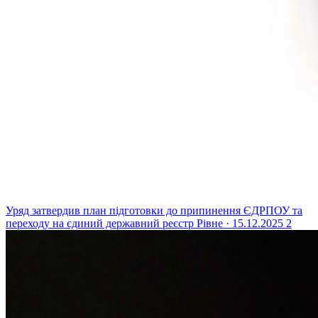
Уряд затвердив план підготовки до припинення ЄДРПОУ та
переходу на єдиний державний реєстр
Рівне · 15.12.2025
2