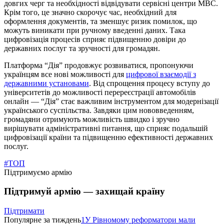
довгих черг та необхідності відвідувати сервісні центри МВС.
Крім того, це значно скорочує час, необхідний для
оформлення документів, та зменшує ризик помилок, що
можуть виникати при ручному введенні даних. Така
цифровізація процесів сприяє підвищенню довіри до
державних послуг та зручності для громадян.
Платформа “Дія” продовжує розвиватися, пропонуючи
українцям все нові можливості для
цифрової взаємодії з
державними установами
. Від спрощення процесу вступу до
університетів до можливості перереєстрації автомобілів
онлайн — “Дія” стає важливим інструментом для модернізації
українського суспільства. Завдяки цим нововведенням,
громадяни отримують можливість швидко і зручно
вирішувати адміністративні питання, що сприяє подальшій
цифровізації країни та підвищенню ефективності державних
послуг.
#ТОП
Підтримуємо армію
Підтримуй армію — захищай країну
Підтримати
Популярне за тиждень
1
У Рівномому реформатори мали