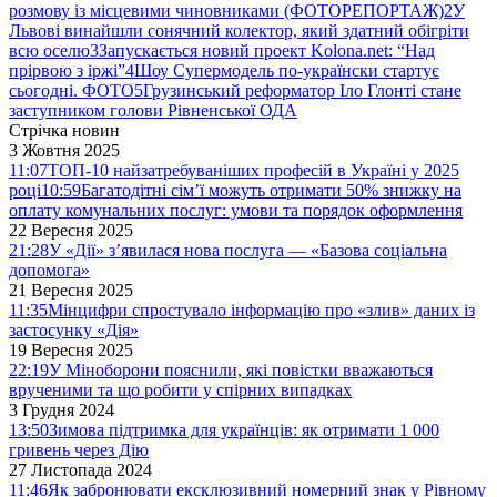
розмову із місцевими чиновниками (ФОТОРЕПОРТАЖ)
2
У
Львові винайшли сонячний колектор, який здатний обігріти
всю оселю
3
Запускається новий проект Kolona.net: “Над
прірвою з іржі”
4
Шоу Супермодель по-українски стартує
сьогодні. ФОТО
5
Грузинський реформатор Іло Глонті стане
заступником голови Рівненської ОДА
Стрічка новин
3 Жовтня 2025
11:07
ТОП-10 найзатребуваніших професій в Україні у 2025
році
10:59
Багатодітні сім’ї можуть отримати 50% знижку на
оплату комунальних послуг: умови та порядок оформлення
22 Вересня 2025
21:28
У «Дії» з’явилася нова послуга — «Базова соціальна
допомога»
21 Вересня 2025
11:35
Мінцифри спростувало інформацію про «злив» даних із
застосунку «Дія»
19 Вересня 2025
22:19
У Міноборони пояснили, які повістки вважаються
врученими та що робити у спірних випадках
3 Грудня 2024
13:50
Зимова підтримка для українців: як отримати 1 000
гривень через Дію
27 Листопада 2024
11:46
Як забронювати ексклюзивний номерний знак у Рівному