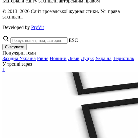
Матеріали сайту захищені авторським правом
© 2013–2026 Сайт громадської журналістики. Усі права
захищені.
Developed by
PryVit
ESC
Скасувати
Популярні теми
Західна Україна
Рівне
Новини
Львів
Луцьк
Україна
Тернопіль
У тренді зараз
1