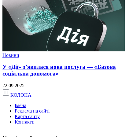
Новини
У «Дії» з’явилася нова послуга — «Базова
соціальна допомога»
22.09.2025
КОЛОНА
Імена
Реклама на сайті
Карта сайту
Контакти