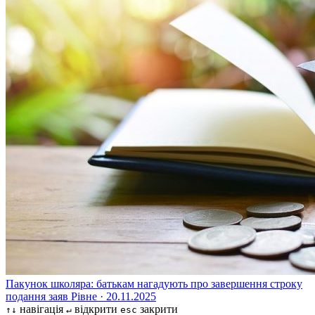
Пакунок школяра: батькам нагадують про завершення строку
подання заяв
Рівне · 20.11.2025
навігація
відкрити
закрити
↑↓
↵
esc