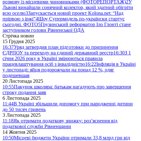
розмову із місцевими чиновниками (ФОТОРЕПОРТАЖ)
2
У
Львові винайшли сонячний колектор, який здатний обігріти
всю оселю
3
Запускається новий проект Kolona.net: “Над
прірвою з іржі”
4
Шоу Супермодель по-українски стартує
сьогодні. ФОТО
5
Грузинський реформатор Іло Глонті стане
заступником голови Рівненської ОДА
Стрічка новин
15 Грудня 2025
16:37
Уряд затвердив план підготовки до припинення
ЄДРПОУ та переходу на єдиний державний реєстр
16:30
З 1
січня 2026 року в Україні змінюються правила
працевлаштування осіб з інвалідністю
16:22
Інфляція в Україні
у листопаді: яйця подорожчали на понад 12 %, одяг
подешевшав
20 Листопада 2025
10:55
Пакунок школяра: батькам нагадують про завершення
строку подання заяв
6 Листопада 2025
11:44
В Україні збільшили допомогу при народженні дитини
до 50 тисяч гривень
3 Листопада 2025
11:18
Як отримати податкову знижку: роз’яснення від
податкової служби Рівненщини
14 Жовтня 2025
10:50
Місцеві бюджети України отримали 33,8 млрд грн від