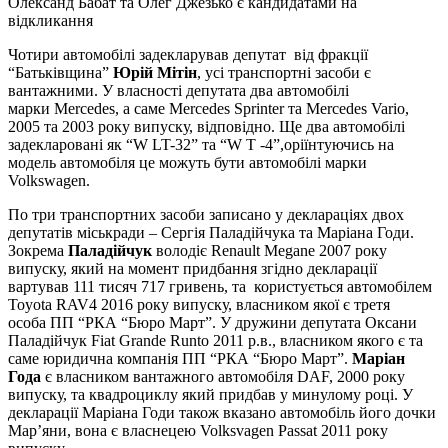
Олександ Бабат та Олег Джезько є кандидатами на
відкликання
Чотири автомобілі задекларував депутат від фракції
“Батьківщина”
Юрій Мітін
, усі транспортні засоби є
вантажними. У власності депутата два автомобілі
марки Mercedes, а саме Mercedes Sprinter та Mercedes Vario,
2005 та 2003 року випуску, відповідно. Ще два автомобілі
задекларовані як “W LT-32” та “W T -4”,оріїнтуючись на
модель автомобіля це можуть бути автомобілі марки
Volkswagen.
По три транспортних засоби записано у деклараціях двох
депутатів міськради – Сергія Паладійчука та Маріана Годи.
Зокрема
Паладійчук
володіє Renault Megane 2007 року
випуску, який на момент придбання згідно декларації
вартував 111 тисяч 717 гривень, та користується автомобілем
Toyota RAV4 2016 року випуску, власником якої є третя
особа ПП “РКА “Бюро Март”. У дружини депутата Оксани
Паладійчук Fiat Grande Runto 2011 р.в., власником якого є та
саме юридична компанія ПП “РКА “Бюро Март”.
Маріан
Года
є власником вантажного автомобіля DAF, 2000 року
випуску, та квадроциклу який придбав у минулому році. У
декларації Маріана Годи також вказано автомобіль його дочки
Мар’яни, вона є власнецею Volksvagen Passat 2011 року