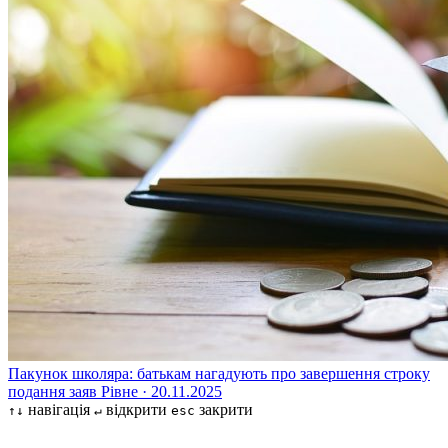
Пакунок школяра: батькам нагадують про завершення строку
подання заяв
Рівне · 20.11.2025
навігація
відкрити
закрити
↑↓
↵
esc