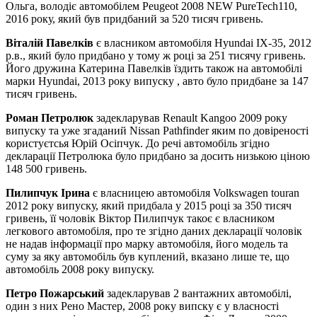
Ольга, володіє автомобілем Peugeot 2008 NEW PureTech110,
2016 року, який був придбаний за 520 тисяч гривень.
Віталій Павелків
є власником автомобіля Hyundai IX-35, 2012
р.в., який було придбано у тому ж році за 251 тисячу гривень.
Його дружина Катерина Павелків їздить також на автомобілі
марки Hyundai, 2013 року випуску , авто було придбане за 147
тисяч гривень.
Роман Петролюк
задекларував Renault Kangoo 2009 року
випуску та уже згаданий Nissan Pathfinder яким по довіреності
користуєтсья Юрій Осіпчук. До речі автомобіль згідно
декларації Петролюка було придбано за досить низькою ціною
148 500 гривень.
Пилипчук Ірина
є власницею автомобіля Volkswagen touran
2012 року випуску, який придбала у 2015 році за 350 тисяч
гривень, її чоловік Віктор Пилипчук такоє є власником
легкового автомобіля, про те згідно даних декларації чоловік
не надав інформації про марку автомобіля, його модель та
суму за яку автомобіль був куплений, вказано лише те, що
автомобіль 2008 року випуску.
Петро Пожарський
задекларував 2 вантажних автомобілі,
один з них Рено Мастер, 2008 року випску є у власності