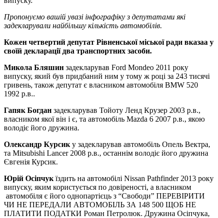
випуску.
Пропонуємо вашій увазі інфографіку з депутатами які
задекларували найбільшу кількість автомобілів.
Кожен четвертий депутат Рівненської міської ради вказаа у
своїй декларації два транспортних засоби.
Микола Бляшин
задекларував Ford Mondeo 2011 року
випуску, який був придбаний ним у тому ж році за 243 тисячі
гривень, також депутат є власником автомобіля BMW 520
1992 р.в..
Гапяк Богдан
задекларував Тойоту Ленд Крузер 2003 р.в.,
власником якої він і є, та автомобіль Mazda 6 2007 р.в., якою
володіє його дружина.
Олександр Курсик
у задекларував автомобіль Опель Вектра,
та Mitsubishi Lancer 2008 р.в., останнім володіє його дружина
Євгенія Курсик.
Юрій Осіпчук
їздить на автомобілі Nissan Pathfinder 2013 року
випуску, яким користується по довіреності, а власником
автомобіля є його однопартієць з “Свободи” ПЕРЕВІРИТИ
ЧИ НЕ ПЕРЕДАЛИ АВТОМОБІЛЬ ЗА 148 500 ЩОБ НЕ
ПЛАТИТИ ПОДАТКИ Роман Петролюк. Дружина Осіпчука,