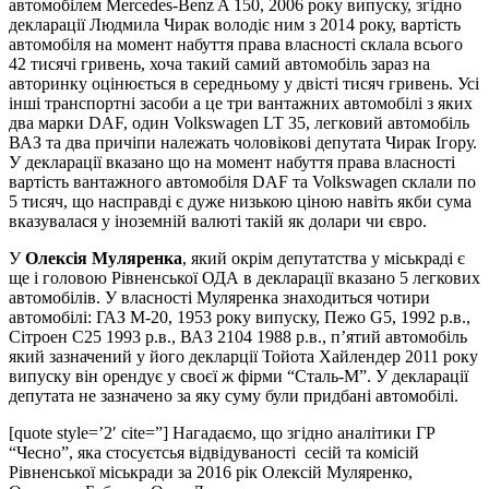
автомобілем
Mercedes-Benz A 150, 2006 року випуску, згідно
декларації Людмила Чирак володіє ним з 2014 року, вартість
автомобіля на момент набуття права власності склала всього
42 тисячі гривень, хоча такий самий автомобіль зараз на
авторинку оцінюється в середньому у двісті тисяч гривень. Усі
інші транспортні засоби а це три вантажних автомобілі з яких
два марки DAF, один Volkswagen LT 35, легковий автомобіль
ВАЗ та два причіпи належать чоловікові депутата Чирак Ігору.
У декларації вказано що на момент набуття права власності
вартість вантажного автомобіля DAF та Volkswagen склали по
5 тисяч, що насправді є дуже низькою ціною навіть якби сума
вказувалася у іноземній валюті такій як долари чи євро.
У
Олексія Муляренка
, який окрім депутатства у міськраді є
ще і головою Рівненської ОДА в декларації вказано 5 легкових
автомобілів. У власності Муляренка знаходиться чотири
автомобілі: ГАЗ М-20, 1953 року випуску, Пежо G5, 1992 р.в.,
Сітроен С25 1993 р.в., ВАЗ 2104 1988 р.в., п’ятий автомобіль
який зазначений у його декларції Тойота Хайлендер 2011 року
випуску він орендує у своєї ж фірми “Сталь-М”. У декларації
депутата не зазначено за яку суму були придбані автомобілі.
[quote style=’2′ cite=”] Нагадаємо, що згідно аналітики ГР
“Чесно”, яка стосуєтсья відвідуваності сесій та комісій
Рівненської міськради за 2016 рік Олексій Муляренко,