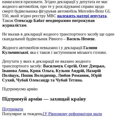
намагалися приховати. Згідно декларації у депутата не має
жодного автомобіля, про те у розслідуванні справи щодо
смерті будівельника фігурував автомобіль Mercedes-Benz GL
550, який згідно реєстру МВС
належить матері депутата
.
Також
Олексадр Бабат неодноразово погрожував
журналістам
.
Не вказав в декларації жодного транспортного засобу ще один
скандальний будівельник Рівного –
Василь Немеш
.
Жодного автомобіля невказано і у декларації
Галини
Кульчинської
, яка є також і заступником міського голови.
Депутати у яких в декларації не вказано жодного
транспортного засобу:
Васильчук Сергій, Олег Дзецько,
Іванова Анна, Криж Ольга, Кузьми Андрій, Назарій
Поліщук, Попик Володимир, Любов Романюк, Юрій
Сухий, Чубай Олександр та Чубай Тетяна.
Підтримуємо армію
Підтримуй армію — захищай країну
Підтримати
Популярне за тиждень
1
У Рівномому реформатори мали