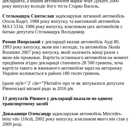
декларанта, а іншим автомобілем марки Фіат Дукато 2000
року випуску володіє його тесть Старко Василь.
Стельмащук Святослав
задекларував легковий автомобіль
Опель Кадет, 1988 року випуску, та вантажний автомобіль
МАЗ 5334, 1986 року випуску, власником цих автомобілів є
батько депутата Стельмащук Володимир.
Роман Яворський
у декларації вказав автомобіль Ауді 80,
1993 року випуску, яким він і володіє, та автомобіль Skoda
Roomster 2007 року випуску, який належить жінці разом з
якою він проживає. Вартість останнього автомобіля на момент
придбання згідно декларації становить 28 500 гривень, хоча
вартість такого ж вживаного автомобіля зараз на авторинку
України коливається в районі 180 тисяч гривень.
[quote style=’2′ cite=”]Читайте про те як звітувалися депутати
Рівненської міської ради за 2016 рік
13 депутатів Рівного у декларації вказали по одному
транспортному засобі
Довжаниця Олександр
задекларував автомобіль
Mercedes-
benz
vito 110cdi, 2002 року випуску, власником якого він став у
2009 році.