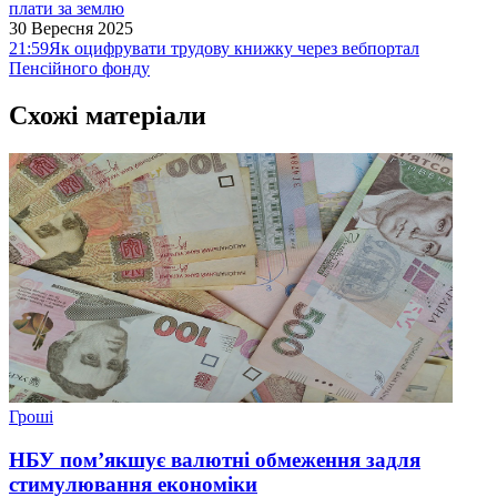
плати за землю
30 Вересня 2025
21:59
Як оцифрувати трудову книжку через вебпортал
Пенсійного фонду
Схожі матеріали
Гроші
НБУ пом’якшує валютні обмеження задля
стимулювання економіки