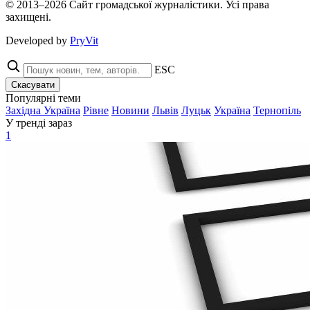
© 2013–2026 Сайт громадської журналістики. Усі права
захищені.
Developed by
PryVit
ESC
Скасувати
Популярні теми
Західна Україна
Рівне
Новини
Львів
Луцьк
Україна
Тернопіль
У тренді зараз
1