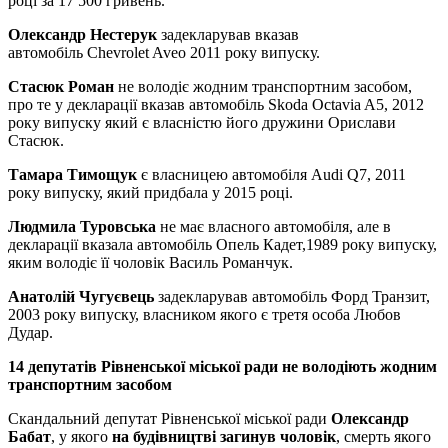
році за 17 500 гривень.
Олександр Нестерук
задекларував вказав
автомобіль Chevrolet Aveo 2011 року випуску.
Стасюк Роман
не володіє жодним транспортним засобом,
про те у декларації вказав автомобіль Skoda Octavia A5, 2012
року випуску який є власністю його дружини Орислави
Стасюк.
Тамара Тимощук
є власницею автомобіля Audi Q7, 2011
року випуску, який придбала у 2015 році.
Людмила Туровська
не має власного автомобіля, але в
декларації вказала автомобіль Опель Кадет,1989 року випуску,
яким володіє її чоловік Василь Романчук.
Анатолій Чугуєвець
задекларував автомобіль Форд Транзит,
2003 року випуску, власником якого є третя особа Любов
Дудар.
14 депутатів Рівненської міської ради не володіють жодним
транспортним засобом
Скандальний депутат Рівненської міської ради
Олександр
Бабат
, у якого
на будівництві загинув чоловік
, смерть якого