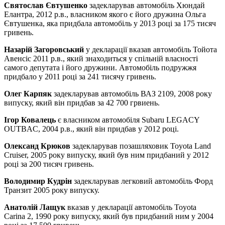
Святослав Євтушенко
задекларував автомобіль Хюндай
Елантра, 2012 р.в., власником якого є його дружина Ольга
Євтушенка, яка придбала автомобіль у 2013 році за 175 тисяч
гривень.
Назарій Загоровський
у декларації вказав автомобіль Тойота
Авенсіс 2011 р.в., який знаходиться у спільній власності
самого депутата і його дружини. Автомобіль подружжя
придбало у 2011 році за 241 тисячу гривень.
Олег Карпяк
задекларував автомобіль ВАЗ 2109, 2008 року
випуску, який він придбав за 42 700 грвиень.
Ігор Ковалець
є власником автомобіля Subaru LEGACY
OUTBAC, 2004 р.в., який він придбав у 2012 році.
Олександ Крюков
задекларував позашляховик Toyota Land
Cruiser, 2005 року випуску, який був ним придбаний у 2012
році за 200 тисяч гривень.
Володимир Кудрін
задекларував легковий автомобіль Форд
Транзит 2005 року випуску.
Анатолій Лащук
вказав у декларації автомобіль Toyota
Carina
2,
1990 року випуску, який був придбаний ним у 2004