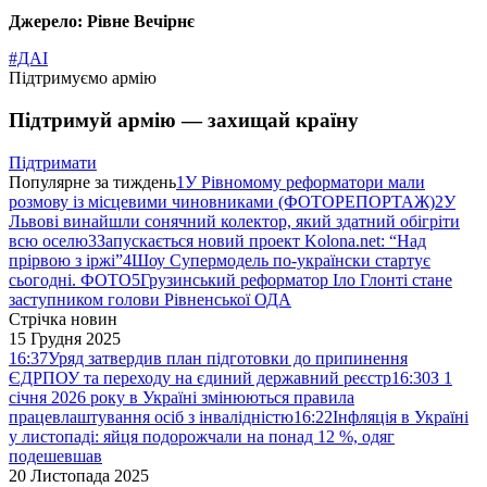
Джерело: Рівне Вечірнє
#ДАІ
Підтримуємо армію
Підтримуй армію — захищай країну
Підтримати
Популярне за тиждень
1
У Рівномому реформатори мали
розмову із місцевими чиновниками (ФОТОРЕПОРТАЖ)
2
У
Львові винайшли сонячний колектор, який здатний обігріти
всю оселю
3
Запускається новий проект Kolona.net: “Над
прірвою з іржі”
4
Шоу Супермодель по-українски стартує
сьогодні. ФОТО
5
Грузинський реформатор Іло Глонті стане
заступником голови Рівненської ОДА
Стрічка новин
15 Грудня 2025
16:37
Уряд затвердив план підготовки до припинення
ЄДРПОУ та переходу на єдиний державний реєстр
16:30
З 1
січня 2026 року в Україні змінюються правила
працевлаштування осіб з інвалідністю
16:22
Інфляція в Україні
у листопаді: яйця подорожчали на понад 12 %, одяг
подешевшав
20 Листопада 2025