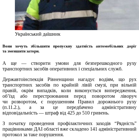
Український даїшник
Вони хочуть збільшити пропускну здатність автомобільних доріг
та зменшити затори.
А ще — створити умови для безперешкодного руху
транспортних засобів оперативних і спеціальних служб.
Державтоінспекція Рівненщини нагадує водіям, що рух
транспортних засобів по крайній лівій смузі, при вільній
правій, окрім випадків, коли виконується випередження,
об’їзд або перестроювання перед поворотом ліворуч
чи розворотом, є порушенням Правил дорожнього руху
(п.11.2.), а за це передбачено адміністративну
відповідальність — штраф від 425 до 510 гривень.
З початку проведення профілактичних заходів “Рядність”
працівниками ДАІ області вже складено 141 адміністративний
протокол за таке порушення.