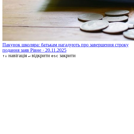
Пакунок школяра: батькам нагадують про завершення строку
подання заяв
Рівне · 20.11.2025
навігація
відкрити
закрити
↑↓
↵
esc