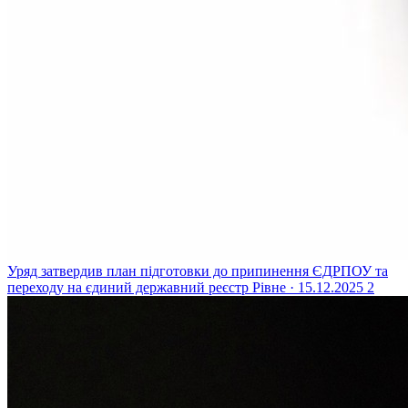
Уряд затвердив план підготовки до припинення ЄДРПОУ та
переходу на єдиний державний реєстр
Рівне · 15.12.2025
2