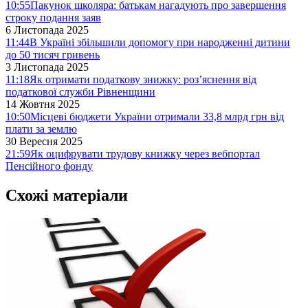
10:55
Пакунок школяра: батькам нагадують про завершення
строку подання заяв
6 Листопада 2025
11:44
В Україні збільшили допомогу при народженні дитини
до 50 тисяч гривень
3 Листопада 2025
11:18
Як отримати податкову знижку: роз’яснення від
податкової служби Рівненщини
14 Жовтня 2025
10:50
Місцеві бюджети України отримали 33,8 млрд грн від
плати за землю
30 Вересня 2025
21:59
Як оцифрувати трудову книжку через вебпортал
Пенсійного фонду
Схожі матеріали