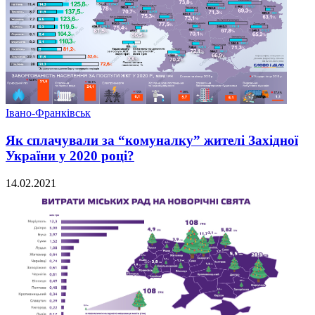
Івано-Франківськ
Як сплачували за “комуналку” жителі Західної
України у 2020 році?
14.02.2021