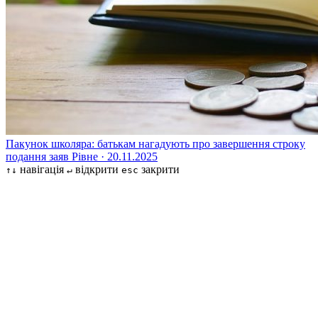
Пакунок школяра: батькам нагадують про завершення строку
подання заяв
Рівне · 20.11.2025
навігація
відкрити
закрити
↑↓
↵
esc