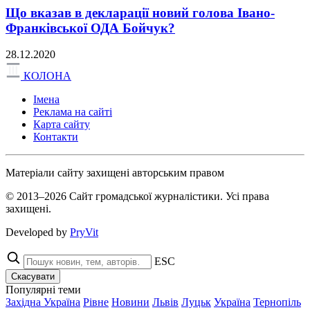
Що вказав в декларації новий голова Івано-
Франківської ОДА Бойчук?
28.12.2020
КОЛОНА
Імена
Реклама на сайті
Карта сайту
Контакти
Матеріали сайту захищені авторським правом
© 2013–2026 Сайт громадської журналістики. Усі права
захищені.
Developed by
PryVit
ESC
Скасувати
Популярні теми
Західна Україна
Рівне
Новини
Львів
Луцьк
Україна
Тернопіль