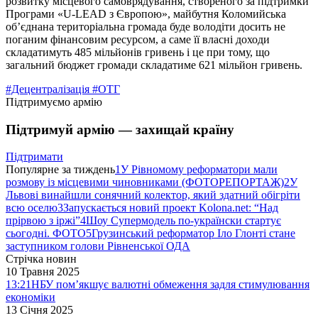
розвитку місцевого самоврядування, створеного за підтримки
Програми «U-LEAD з Європою», майбутня Коломийська
об’єднана територіальна громада буде володіти досить не
поганим фінансовим ресурсом, а саме її власні доходи
складатимуть 485 мільйонів гривень і це при тому, що
загальний бюджет громади складатиме 621 мільйон гривень.
#Децентралізація
#ОТГ
Підтримуємо армію
Підтримуй армію — захищай країну
Підтримати
Популярне за тиждень
1
У Рівномому реформатори мали
розмову із місцевими чиновниками (ФОТОРЕПОРТАЖ)
2
У
Львові винайшли сонячний колектор, який здатний обігріти
всю оселю
3
Запускається новий проект Kolona.net: “Над
прірвою з іржі”
4
Шоу Супермодель по-українски стартує
сьогодні. ФОТО
5
Грузинський реформатор Іло Глонті стане
заступником голови Рівненської ОДА
Стрічка новин
10 Травня 2025
13:21
НБУ пом’якшує валютні обмеження задля стимулювання
економіки
13 Січня 2025