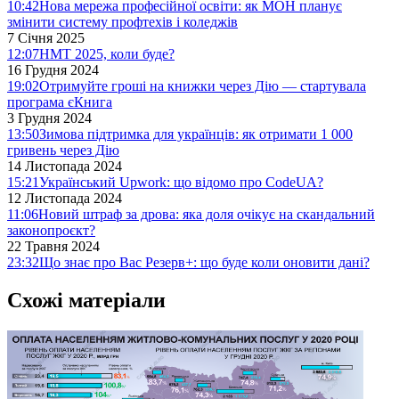
10:42
Нова мережа професійної освіти: як МОН планує
змінити систему профтехів і коледжів
7 Січня 2025
12:07
НМТ 2025, коли буде?
16 Грудня 2024
19:02
Отримуйте гроші на книжки через Дію — стартувала
програма єКнига
3 Грудня 2024
13:50
Зимова підтримка для українців: як отримати 1 000
гривень через Дію
14 Листопада 2024
15:21
Український Upwork: що відомо про CodeUA?
12 Листопада 2024
11:06
Новий штраф за дрова: яка доля очікує на скандальний
законопроєкт?
22 Травня 2024
23:32
Що знає про Вас Резерв+: що буде коли оновити дані?
Схожі матеріали