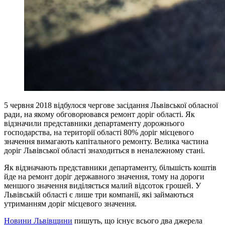
5 червня 2018 відбулося чергове засідання Львівської обласної
ради, на якому обговорювався ремонт доріг області. Як
відзначили представники департаменту дорожнього
господарства, на території області 80% доріг місцевого
значення вимагають капітального ремонту. Велика частина
доріг Львівської області знаходиться в неналежному стані.
Як відзначають представники департаменту, більшість коштів
йде на ремонт доріг державного значення, тому на дороги
меншого значення виділяється малий відсоток грошей. У
Львівській області є лише три компанії, які займаються
утриманням доріг місцевого значення.
Новини Львівщини
пишуть, що існує всього два джерела