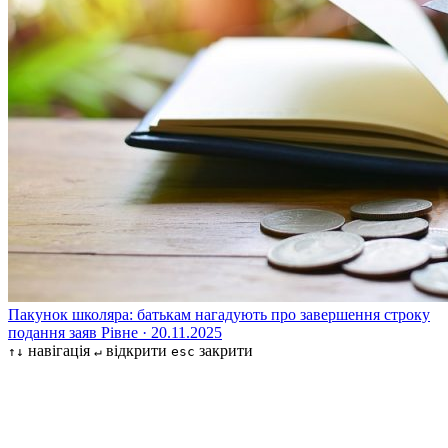
Пакунок школяра: батькам нагадують про завершення строку
подання заяв
Рівне · 20.11.2025
навігація
відкрити
закрити
↑↓
↵
esc