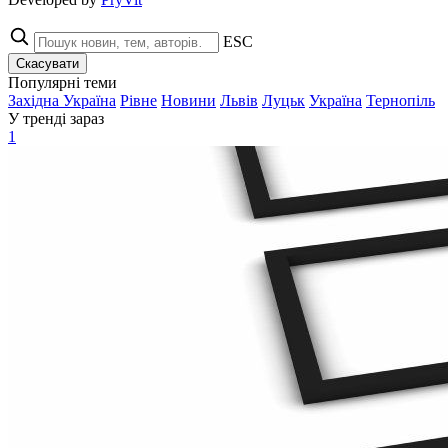
ESC
Скасувати
Популярні теми
Західна Україна
Рівне
Новини
Львів
Луцьк
Україна
Тернопіль
У тренді зараз
1