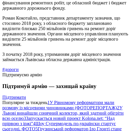
фінансування ремонтних робіт, це обласний бюджет і бюджет
державного дорожнього фонду.
Роман Кокотайло, представник департаменту зазначив, що
стосовно 2018 року, з обласного бюджету заплановано
виділити близько 250 мільйонів гривень на ремонт доріг
державного значення. Органи місцевого управління планують
виділити 25 мільйонів гривень на ремонт доріг місцевого
значення.
З початку 2018 року, утриманням доріг місцевого значення
займається Львівська обласна державна адміністрація.
#дороги
Підтримуємо армію
Підтримуй армію — захищай країну
Підтримати
Популярне за тиждень
1
У Рівномому реформатори мали
розмову із місцевими чиновниками (ФОТОРЕПОРТАЖ)
2
У
Львові винайшли сонячний колектор, який здатний обігріти
всю оселю
3
Запускається новий проект Kolona.net: “Над
прірвою з іржі”
4
Шоу Супермодель по-українски стартує
сьогодні. ФОТО
5
Грузинський реформатор Іло Глонті стане