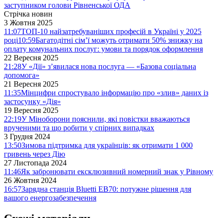
заступником голови Рівненської ОДА
Стрічка новин
3 Жовтня 2025
11:07
ТОП-10 найзатребуваніших професій в Україні у 2025
році
10:59
Багатодітні сім’ї можуть отримати 50% знижку на
оплату комунальних послуг: умови та порядок оформлення
22 Вересня 2025
21:28
У «Дії» з’явилася нова послуга — «Базова соціальна
допомога»
21 Вересня 2025
11:35
Мінцифри спростувало інформацію про «злив» даних із
застосунку «Дія»
19 Вересня 2025
22:19
У Міноборони пояснили, які повістки вважаються
врученими та що робити у спірних випадках
3 Грудня 2024
13:50
Зимова підтримка для українців: як отримати 1 000
гривень через Дію
27 Листопада 2024
11:46
Як забронювати ексклюзивний номерний знак у Рівному
26 Жовтня 2024
16:57
Зарядна станція Bluetti EB70: потужне рішення для
вашого енергозабезпечення