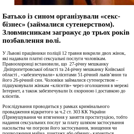
Батько із сином організували «секс-
бізнес» (займалися сутенерством).
Зловмисникам загрожує до трьох років
позбавлення волі.
У Львові працівники поліції 12 травня викрили двох жінок,
які надавали платні сексуальні послуги чоловікам.
Правоохоронці встановили, що 27-річну мешканку
Дніпропетровської області та 24-річну мешканку Київської
області , «забезпечували» клієнтами 51-річний львів’янин та
його 26-річний син. Чоловіки займалися сутенерством –
підшуковували жінкам «клієнтів» через оголошення в мережі
Інтернет, а також забезпечували їх охороною і доставкою до
клієнтів.
Розслідування проводиться у рамках кримінального
провадження відкритого за ч.2 ст. 303 КК України
(Примушування чи втягнення у заняття проституцією, тобто
надання сексуальних послуг за плату шляхом застосування
насильства чи погрози його застосування, знищення чи
пошкодження майна, шантажу або обману,- караються