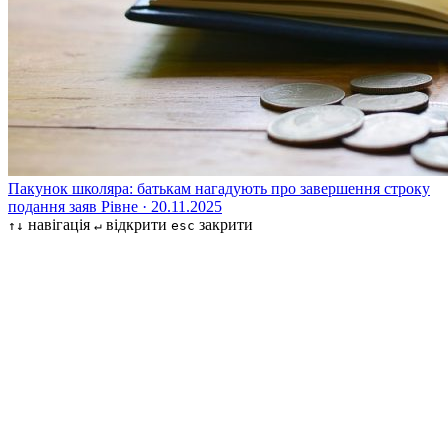
Пакунок школяра: батькам нагадують про завершення строку
подання заяв
Рівне · 20.11.2025
навігація
відкрити
закрити
↑↓
↵
esc