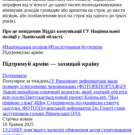
штрафом від п’ятисот до однієї тисячі неоподатковуваних
мінімумів доходів громадян або арештом на строк до шести
місяців, або позбавленням волі на строк від одного до трьох
років).
Про це повідомив Відділ комунікації ГУ Національної
поліції у Львівській області.
#Національна поліція
#Розслідування
#сутенери
Підтримуємо армію
Підтримуй армію — захищай країну
Підтримати
Популярне за тиждень
1
У Рівномому реформатори мали
розмову із місцевими чиновниками (ФОТОРЕПОРТАЖ)
2
У
Львові винайшли сонячний колектор, який здатний обігріти
всю оселю
3
Запускається новий проект Kolona.net: “Над
прірвою з іржі”
4
Шоу Супермодель по-українски стартує
сьогодні. ФОТО
5
Грузинський реформатор Іло Глонті стане
заступником голови Рівненської ОДА
Стрічка новин
10 Травня 2025
13:21
НБУ пом’якшує валютні обмеження задля стимулювання