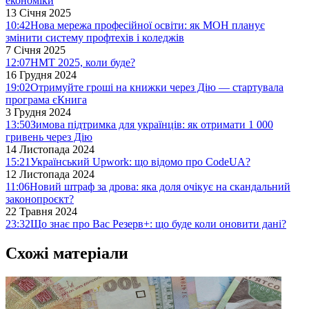
економіки
13 Січня 2025
10:42
Нова мережа професійної освіти: як МОН планує
змінити систему профтехів і коледжів
7 Січня 2025
12:07
НМТ 2025, коли буде?
16 Грудня 2024
19:02
Отримуйте гроші на книжки через Дію — стартувала
програма єКнига
3 Грудня 2024
13:50
Зимова підтримка для українців: як отримати 1 000
гривень через Дію
14 Листопада 2024
15:21
Український Upwork: що відомо про CodeUA?
12 Листопада 2024
11:06
Новий штраф за дрова: яка доля очікує на скандальний
законопроєкт?
22 Травня 2024
23:32
Що знає про Вас Резерв+: що буде коли оновити дані?
Схожі матеріали