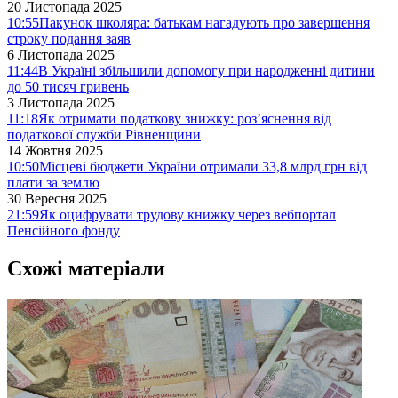
20 Листопада 2025
10:55
Пакунок школяра: батькам нагадують про завершення
строку подання заяв
6 Листопада 2025
11:44
В Україні збільшили допомогу при народженні дитини
до 50 тисяч гривень
3 Листопада 2025
11:18
Як отримати податкову знижку: роз’яснення від
податкової служби Рівненщини
14 Жовтня 2025
10:50
Місцеві бюджети України отримали 33,8 млрд грн від
плати за землю
30 Вересня 2025
21:59
Як оцифрувати трудову книжку через вебпортал
Пенсійного фонду
Схожі матеріали