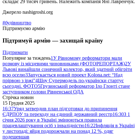
складає 29 тисяч гривень. Належить компанія Яні Лавренчук.
Джерело nashigroshi.org
#будівництво
Підтримуємо армію
Підтримуй армію — захищай країну
Підтримати
Популярне за тиждень
1
У Рівномому реформатори мали
розмову із місцевими чиновниками (ФОТОРЕПОРТАЖ)
2
У
Львові винайшли сонячний колектор, який здатний обігріти
всю оселю
3
Запускається новий проект Kolona.net: “Над
прірвою з іржі”
4
Шоу Супермодель по-українски стартує
сьогодні. ФОТО
5
Грузинський реформатор Іло Глонті стане
заступником голови Рівненської ОДА
Стрічка новин
15 Грудня 2025
16:37
Уряд затвердив план підготовки до припинення
ЄДРПОУ та переходу на єдиний державний реєстр
16:30
З 1
січня 2026 року в Україні змінюються правила
працевлаштування осіб з інвалідністю
16:22
Інфляція в Україні
у листопаді: яйця подорожчали на понад 12 %, одяг
подешевшав