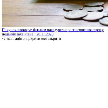
Пакунок школяра: батькам нагадують про завершення строку
подання заяв
Рівне · 20.11.2025
навігація
відкрити
закрити
↑↓
↵
esc