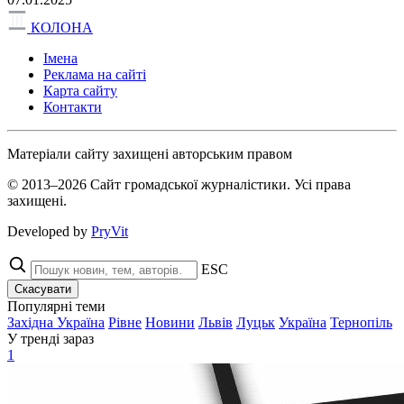
КОЛОНА
Імена
Реклама на сайті
Карта сайту
Контакти
Матеріали сайту захищені авторським правом
© 2013–2026 Сайт громадської журналістики. Усі права
захищені.
Developed by
PryVit
ESC
Скасувати
Популярні теми
Західна Україна
Рівне
Новини
Львів
Луцьк
Україна
Тернопіль
У тренді зараз
1