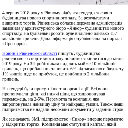
4 червня 2018 року у Рівному відбувся тендер, стосовно
будівництва нового спортивного залу. За результатами
відкритих торгів, Рівненська обласна державна адміністрація
замовила у архітектурного бюро «Янкор» будівництво нового
спортзалу. На будівельні роботи буде виділено близько 157
мільйонів гривень. Дана інформація опублікована на порталі
«Прозорро».
Новини Рівненської області
пишуть , будівництво
рівненського спортивного залу повинно закінчитися до кінця
2019 року. На ЗП робітникам виділять майже 10 мільйонів
гривень, що приблизно становить 6% від загального бюджету.
1% коштів піде на прибуток, це приблизно 2 мільйони
гривень.
На тендері були присутні ще три організації. Всі вони
пропонували ціни, які нижчі ціни, що запропонував
переможець, на 2-5%. Перемогла та компанія, яка
запропонувала найвищу ціну та найкращі умови. Також деякі
підприємства не надали необхідні документи у заданий строк.
Як зазначають ЗМІ, підприємство «Янкор» вперше перемогло
у відкритих торгах. Компанія має статутний капітал, який