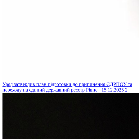
Уряд затвердив план підготовки до припинення ЄДРПОУ та
переходу на єдиний державний реєстр
Рівне · 15.12.2025
2