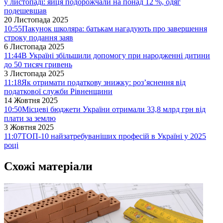
у листопаді: яйця подорожчали на понад 12 %, одяг
подешевшав
20 Листопада 2025
10:55
Пакунок школяра: батькам нагадують про завершення
строку подання заяв
6 Листопада 2025
11:44
В Україні збільшили допомогу при народженні дитини
до 50 тисяч гривень
3 Листопада 2025
11:18
Як отримати податкову знижку: роз’яснення від
податкової служби Рівненщини
14 Жовтня 2025
10:50
Місцеві бюджети України отримали 33,8 млрд грн від
плати за землю
3 Жовтня 2025
11:07
ТОП-10 найзатребуваніших професій в Україні у 2025
році
Схожі матеріали