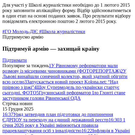
Для участі у Школі журналістики необхідно до 1 лютого 2015
року заповнити аплікаційну форму. Відбір здійснюватиметься
в один етап на основі поданих заявок. Про результати відбору
повідомлять електронною поштою 2 лютого 2015 року.
#ГО Молодь-ДІЄ
#Школа журналістики
Підтримуємо армію
Підтримуй армію — захищай країну
Підтримати
Популярне за тиждень
1
У Рівномому реформатори мали
розмову із місцевими чиновниками (ФОТОРЕПОРТАЖ)
2
У
Львові винайшли сонячний колектор, який здатний обігріти
всю оселю
3
Запускається новий проект Kolona.net: “Над
прірвою з іржі”
4
Шоу Супермодель по-українски стартує
сьогодні. ФОТО
5
Грузинський реформатор Іло Глонті стане
заступником голови Рівненської ОДА
Стрічка новин
15 Грудня 2025
16:37
Уряд затвердив план підготовки до припинення
ЄДРПОУ та переходу на єдиний державний реєстр
16:30
З 1
січня 2026 року в Україні змінюються правила
працевлаштування осіб з інвалідністю
16:22
Інфляція в Україні