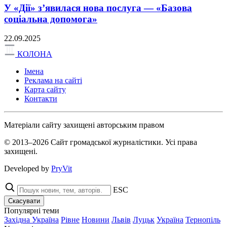
У «Дії» з’явилася нова послуга — «Базова
соціальна допомога»
22.09.2025
КОЛОНА
Імена
Реклама на сайті
Карта сайту
Контакти
Матеріали сайту захищені авторським правом
© 2013–2026 Сайт громадської журналістики. Усі права
захищені.
Developed by
PryVit
ESC
Скасувати
Популярні теми
Західна Україна
Рівне
Новини
Львів
Луцьк
Україна
Тернопіль