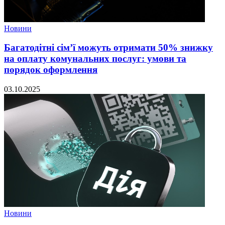
Новини
Багатодітні сім’ї можуть отримати 50% знижку
на оплату комунальних послуг: умови та
порядок оформлення
03.10.2025
Новини