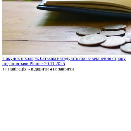
Пакунок школяра: батькам нагадують про завершення строку
подання заяв
Рівне · 20.11.2025
навігація
відкрити
закрити
↑↓
↵
esc