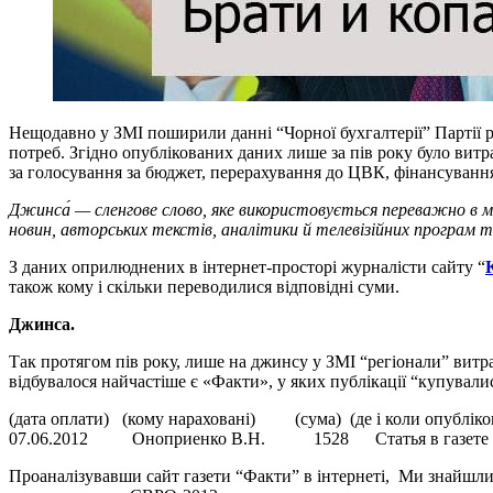
Нещодавно у ЗМІ поширили данні “Чорної бухгалтерії” Партії р
потреб. Згідно опублікованих даних лише за пів року було витр
за голосування за бюджет, перерахування до ЦВК, фінансування 
Джинса́ — сленгове слово, яке використовується переважно в м
новин, авторських текстів, аналітики й телевізійних програм 
З даних оприлюднених в інтернет-просторі журналісти сайту “
також кому і скільки переводилися відповідні суми.
Джинса.
Так протягом пів року, лише на джинсу у ЗМІ “регіонали” витр
відбувалося найчастіше є «Факти», у яких публікації “купувалис
(дата оплати) (кому нараховані) (сума) (де і коли опубліко
07.06.2012 Оноприенко В.Н. 1528 Статья в газете “Факт
Проаналізувавши сайт газети “Факти” в інтернеті, Ми знайшли 