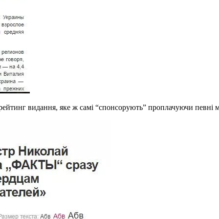
и рейтинг видання, яке ж самі “спонсорують” проплачуючи певні м