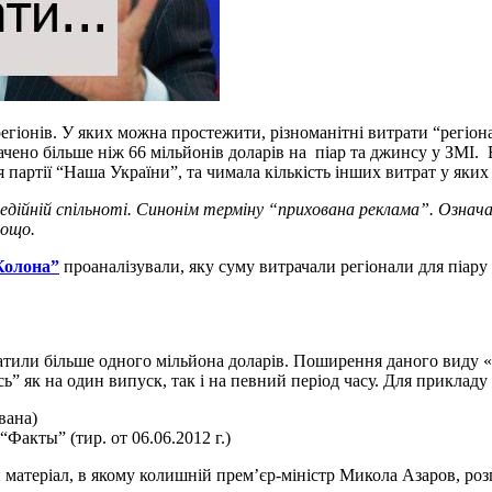
егіонів. У яких можна простежити, різноманітні витрати “регіон
ачено більше ніж 66 мільйонів доларів на піар та джинсу у ЗМІ.
партії “Наша України”, та чимала кількість інших витрат у яких 
едійній спільноті. Синонім терміну “прихована реклама”. Означа
тощо.
Колона”
проаналізували, яку суму витрачали регіонали для піару
атили більше одного мільйона доларів. Поширення даного виду «р
ь” як на один випуск, так і на певний період часу. Для прикладу у
вана)
ы” (тир. от 06.06.2012 г.)
матеріал, в якому колишній прем’єр-міністр Микола Азаров, роз