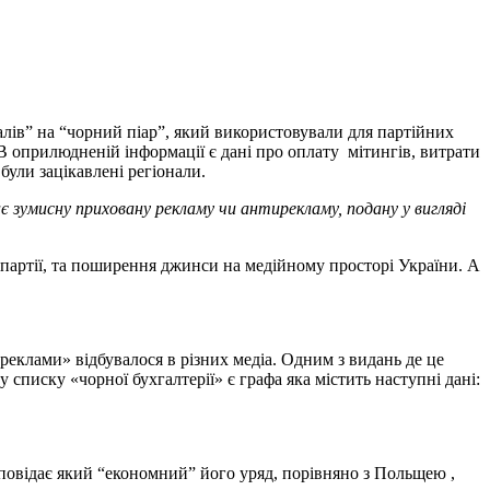
алів” на “чорний піар”, який використовували для партійних
 В оприлюдненій інформації є дані про оплату мітингів, витрати
були зацікавлені регіонали.
є зумисну приховану рекламу чи антирекламу, подану у вигляді
 партії, та поширення джинси на медійному просторі України. А
еклами» відбувалося в різних медіа. Одним з видань де це
 списку «чорної бухгалтерії» є графа яка містить наступні дані:
повідає який “економний” його уряд, порівняно з Польщею ,