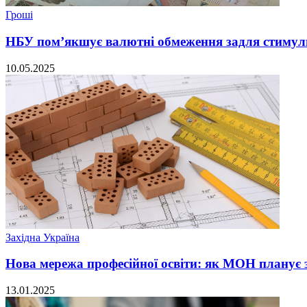
Гроші
НБУ пом’якшує валютні обмеження задля стимул
10.05.2025
Західна Україна
Нова мережа професійної освіти: як МОН планує з
13.01.2025