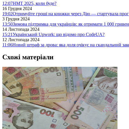
12:07
НМТ 2025, коли буде?
16 Грудня 2024
19:02
Отримуйте гроші на книжки через Дію — стартувала про
3 Грудня 2024
13:50
Зимова підтримка для українців: як отримати 1 000 гривен
14 Листопада 2024
15:21
Український Upwork: що відомо про CodeUA?
12 Листопада 2024
11:06
Новий штраф за дрова: яка доля очікує на скандальний за
Схожі матеріали