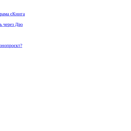
грама єКнига
ь через Дію
конопроєкт?