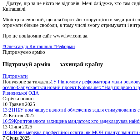
– Дратує, що за це ніхто не відповів. Мені байдуже, хто там си
Квіташвілі.
Міністр впевнений, що для боротьби з корупцією в медицині с
отримати більше свободи, в тому числі змогу отримувати і витр
Про це повідомив сайт www.lwr.com.ua.
#Олександр Квіташвілі
#Реформи
Підтримуємо армію
Підтримуй армію — захищай країну
Підтримати
Популярне за тиждень
1
У Рівномому реформатори мали розмо
оселю
3
Запускається новий проект Kolona.net: “Над прірвою з і
Рівненської ОДА
Стрічка новин
10 Травня 2025
13:21
НБУ пом’якшує валютні обмеження задля стимулювання е
25 Квітня 2025
16:59
Криптовалюта захищена мандатом: хто задекларував найб
13 Січня 2025
10:42
Нова мережа професійної освіти: як МОН планує змінити 
7 Січня 2025