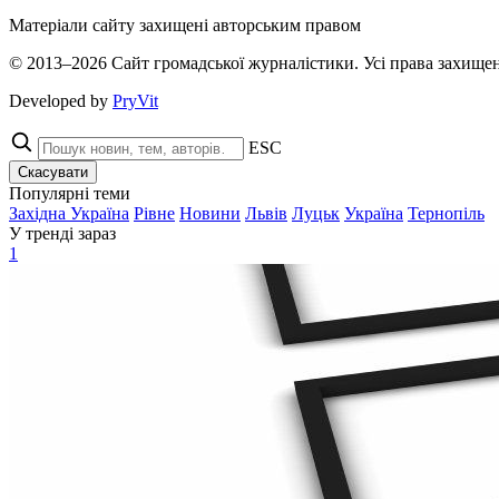
Матеріали сайту захищені авторським правом
© 2013–2026 Сайт громадської журналістики. Усі права захищен
Developed by
PryVit
ESC
Скасувати
Популярні теми
Західна Україна
Рівне
Новини
Львів
Луцьк
Україна
Тернопіль
У тренді зараз
1