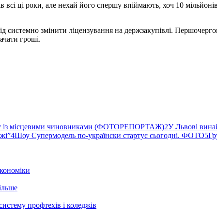
дів всі ці роки, але нехай його спершу впіймають, хоч 10 мільйо
лід системно змінити ліцензування на держзакупівлі. Першочерг
ачати гроші.
ву із місцевими чиновниками (ФОТОРЕПОРТАЖ)
2
У Львові вина
ржі”
4
Шоу Супермодель по-українски стартує сьогодні. ФОТО
5
Гр
кономіки
ільше
систему профтехів і коледжів