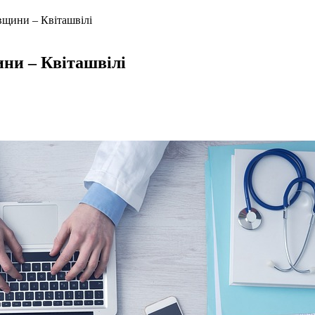
вщини – Квіташвілі
ни – Квіташвілі