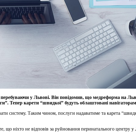
, перебуваючи у Львові. Він повідомив, що медреформа на Льв
ги”. Тепер карети “швидкої” будуть облаштовані навігаторам
вати систему. Таким чином, послуги надаватиме та карета “швидк
е, що ніхто не відповів за руйновання перинатального центру у 