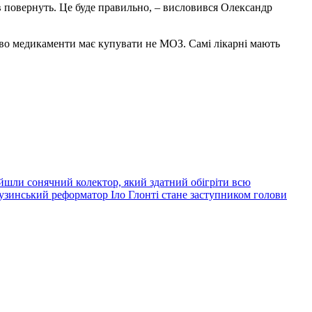
нів повернуть. Це буде правильно, – висловився Олександр
ово медикаменти має купувати не МОЗ. Самі лікарні мають
йшли сонячний колектор, який здатний обігріти всю
узинський реформатор Іло Глонті стане заступником голови