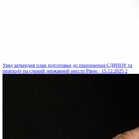
Уряд затвердив план підготовки до припинення ЄДРПОУ та
переходу на єдиний державний реєстр
Рівне · 15.12.2025
2