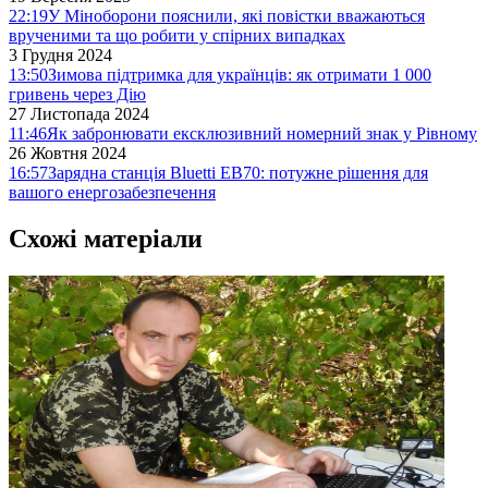
22:19
У Міноборони пояснили, які повістки вважаються
врученими та що робити у спірних випадках
3 Грудня 2024
13:50
Зимова підтримка для українців: як отримати 1 000
гривень через Дію
27 Листопада 2024
11:46
Як забронювати ексклюзивний номерний знак у Рівному
26 Жовтня 2024
16:57
Зарядна станція Bluetti EB70: потужне рішення для
вашого енергозабезпечення
Схожі матеріали