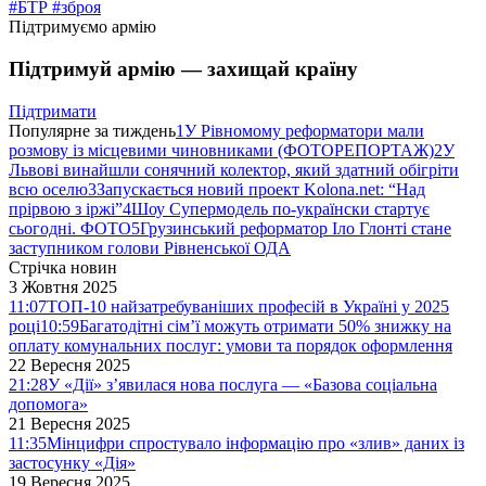
#БТР
#зброя
Підтримуємо армію
Підтримуй армію — захищай країну
Підтримати
Популярне за тиждень
1
У Рівномому реформатори мали
розмову із місцевими чиновниками (ФОТОРЕПОРТАЖ)
2
У
Львові винайшли сонячний колектор, який здатний обігріти
всю оселю
3
Запускається новий проект Kolona.net: “Над
прірвою з іржі”
4
Шоу Супермодель по-українски стартує
сьогодні. ФОТО
5
Грузинський реформатор Іло Глонті стане
заступником голови Рівненської ОДА
Стрічка новин
3 Жовтня 2025
11:07
ТОП-10 найзатребуваніших професій в Україні у 2025
році
10:59
Багатодітні сім’ї можуть отримати 50% знижку на
оплату комунальних послуг: умови та порядок оформлення
22 Вересня 2025
21:28
У «Дії» з’явилася нова послуга — «Базова соціальна
допомога»
21 Вересня 2025
11:35
Мінцифри спростувало інформацію про «злив» даних із
застосунку «Дія»
19 Вересня 2025