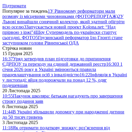
Підтримати
Популярне за тиждень
1
У Рівномому реформатори мали
розмову із місцевими чиновниками (ФОТОРЕПОРТАЖ)
2
У
Львові винайшли сонячний колектор, який здатний обігріти
всю оселю
3
Запускається новий проект Kolona.net: “Над
прірвою з іржі”
4
Шоу Супермодель по-українски стартує
сьогодні. ФОТО
5
Грузинський реформатор Іло Глонті стане
заступником голови Рівненської ОДА
Стрічка новин
15 Грудня 2025
16:37
Уряд затвердив план підготовки до припинення
ЄДРПОУ та переходу на єдиний державний реєстр
16:30
З 1
січня 2026 року в Україні змінюються правила
працевлаштування осіб з інвалідністю
16:22
Інфляція в Україні
у листопаді: яйця подорожчали на понад 12 %, одяг
подешевшав
20 Листопада 2025
10:55
Пакунок школяра: батькам нагадують про завершення
строку подання заяв
6 Листопада 2025
11:44
В Україні збільшили допомогу при народженні дитини
до 50 тисяч гривень
3 Листопада 2025
11:18
Як отримати податкову знижку: роз’яснення від