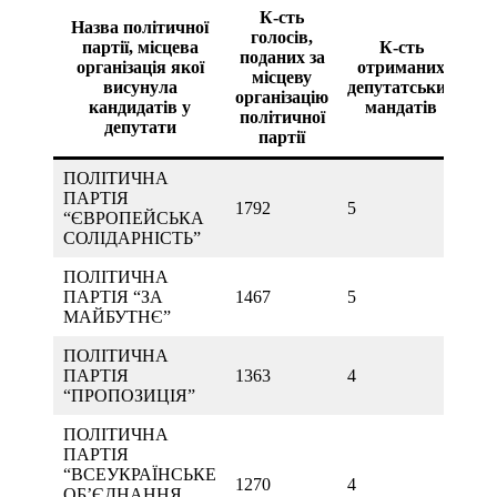
К-сть
Назва політичної
голосів,
партії, місцева
К-сть
поданих за
організація якої
отриманих
місцеву
висунула
депутатських
організацію
кандидатів у
мандатів
політичної
депутати
партії
ПОЛІТИЧНА
ПАРТІЯ
1792
5
“ЄВРОПЕЙСЬКА
СОЛІДАРНІСТЬ”
ПОЛІТИЧНА
ПАРТІЯ “ЗА
1467
5
МАЙБУТНЄ”
ПОЛІТИЧНА
ПАРТІЯ
1363
4
“ПРОПОЗИЦІЯ”
ПОЛІТИЧНА
ПАРТІЯ
“ВСЕУКРАЇНСЬКЕ
1270
4
ОБ’ЄДНАННЯ