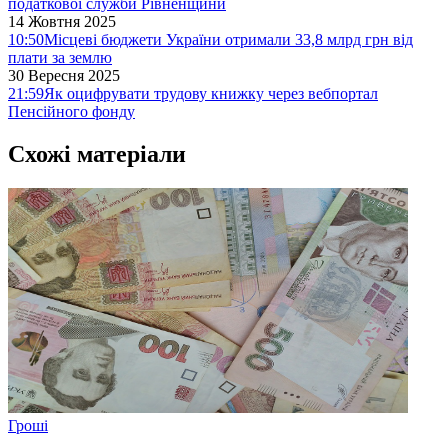
податкової служби Рівненщини
14 Жовтня 2025
10:50
Місцеві бюджети України отримали 33,8 млрд грн від
плати за землю
30 Вересня 2025
21:59
Як оцифрувати трудову книжку через вебпортал
Пенсійного фонду
Схожі матеріали
Гроші