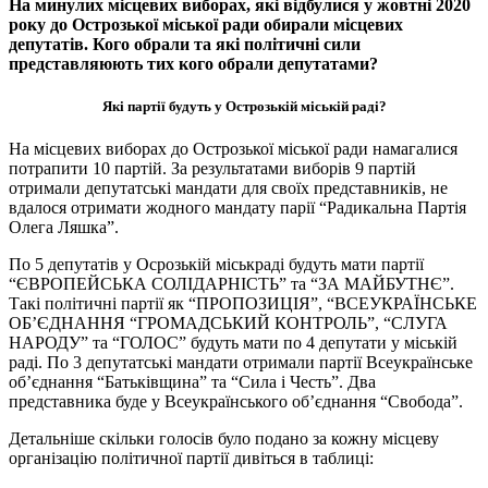
На минулих місцевих виборах, які відбулися у жовтні 2020
року до Острозької міської ради обирали місцевих
депутатів. Кого обрали та які політичні сили
представляюють тих кого обрали депутатами?
Які партії будуть у Острозькій міській раді?
На місцевих виборах до Острозької міської ради намагалися
потрапити 10 партій. За результатами виборів 9 партій
отримали депутатські мандати для своїх представників, не
вдалося отримати жодного мандату парії “Радикальна Партія
Олега Ляшка”.
По 5 депутатів у Осрозькій міськраді будуть мати партії
“ЄВРОПЕЙСЬКА СОЛІДАРНІСТЬ” та “ЗА МАЙБУТНЄ”.
Такі політичні партії як “ПРОПОЗИЦІЯ”, “ВСЕУКРАЇНСЬКЕ
ОБ’ЄДНАННЯ “ГРОМАДСЬКИЙ КОНТРОЛЬ”, “СЛУГА
НАРОДУ” та “ГОЛОС” будуть мати по 4 депутати у міській
раді. По 3 депутатські мандати отримали партії Всеукраїнське
об’єднання “Батьківщина” та “Сила і Честь”. Два
представника буде у Всеукраїнського об’єднання “Свобода”.
Детальніше скільки голосів було подано за кожну місцеву
організацію політичної партії дивіться в таблиці: