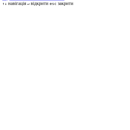
навігація
відкрити
закрити
↑↓
↵
esc