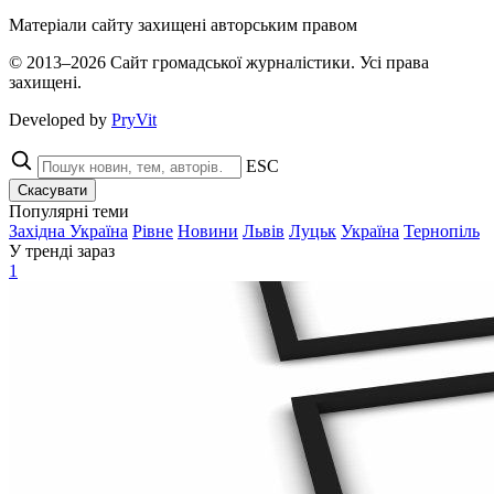
Матеріали сайту захищені авторським правом
© 2013–2026 Сайт громадської журналістики. Усі права
захищені.
Developed by
PryVit
ESC
Скасувати
Популярні теми
Західна Україна
Рівне
Новини
Львів
Луцьк
Україна
Тернопіль
У тренді зараз
1