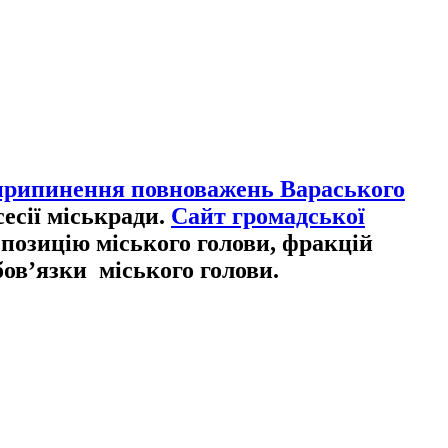
припинення повноважень Вараського
есії міськради.
Сайт громадської
 позицію міського голови, фракцій
бов’язки міського голови.