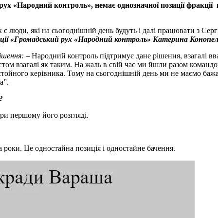
рух «Народний контроль», немає однозначної позиції фракці
 є люди, які на сьогоднішній день будуть і далі працювати з Сер
кції «Громадський рух «Народний контроль» Катерина Конопел
ішення:
– Народний контроль підтримує дане рішення, взагалі вв
істом взагалі як таким. На жаль в свій час ми йшли разом команд
 достойного керівника. Тому на сьогоднішній день ми не маємо б
а”.
?
ри першому його розгляді.
 роки. Це одностайна позиція і одностайне бачення.