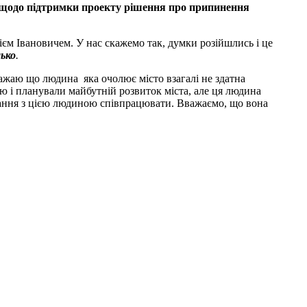
ї щодо підтримки проекту рішення про припинення
гієм Івановичем. У нас скажемо так, думки розійшлись і це
ько
.
ажаю що людина яка очолює місто взагалі не здатна
ою і планували майбутній розвиток міста, але ця людина
ажання з цією людиною співпрацювати. Вважаємо, що вона