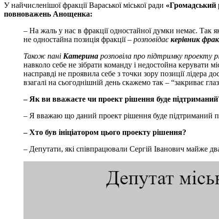
У найчисленішої фракції Вараської міської ради
«Громадський 
повноважень Анощенка:
–
На жаль у нас в фракції одностайної думки немає. Так як
не одностайна позиція фракції –
розповідає
керівник фра
Також пані
Катерина
розповіла про підтримку проекту р
навколо себе не зібрати команду і недостойна керувати м
насправді не проявила себе з точки зору позиції лідера
взагалі на сьогоднішній день скажемо так – “закриває глаз
– Як ви вважаєте чи проект рішення буде підтриманий
– Я вважаю що даний проект рішення буде підтриманий п
– Хто був ініціатором цього проекту рішення?
– Депутати, які співпрацювали Сергій Іванович майже два