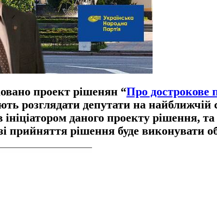
ковано проект рішенян “
Про дострокове 
ють розглядати депутати на найближчій с
 ініціатором даного проекту рішення, та
азі прийняття рішення буде виконувати о