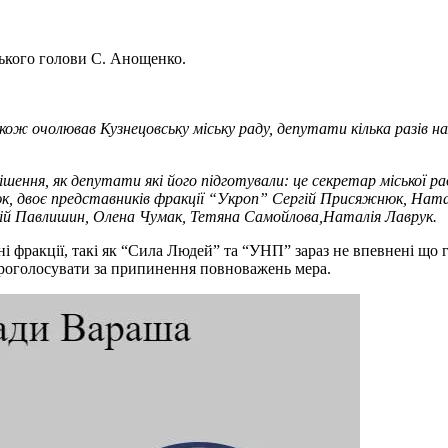
ького голови С. Анощенко.
акож очолював Кузнецовську міську раду, депутати кілька разів 
ішення, як депутати які його підготували: це секретар міської р
 двоє представників фракції “Укроп” Сергій Присяжнюк, Наталі
ій Павлишин, Олена Чумак, Тетяна Самойлова,Наталія Лаврук.
ні фракції, такі як “Сила Людей” та “УНП” зараз не впевнені що г
 проголосувати за припинення повноважень мера.