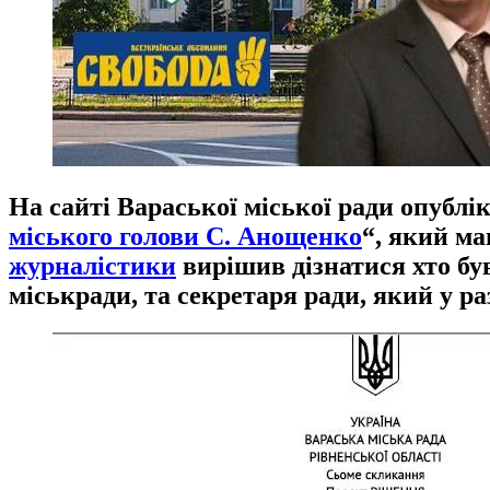
На сайті Вараської міської ради опублі
міського голови С. Анощенко
“, який ма
журналістики
вирішив дізнатися хто був
міськради, та секретаря ради, який у р