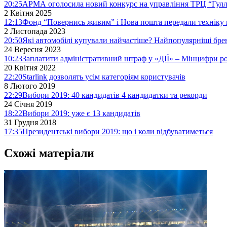
20:25
АРМА оголосила новий конкурс на управління ТРЦ “Гулл
2 Квітня 2025
12:13
Фонд “Повернись живим” і Нова пошта передали техніку 
2 Листопада 2023
20:50
Які автомобілі купували найчастіше? Найпопулярніші бре
24 Вересня 2023
10:23
Заплатити адміністративний штраф у «ДІЇ» – Мінцифри р
20 Квітня 2022
22:20
Starlink дозволять усім категоріям користувачів
8 Лютого 2019
22:29
Вибори 2019: 40 кандидатів 4 кандидатки та рекорди
24 Січня 2019
18:22
Вибори 2019: уже є 13 кандидатів
31 Грудня 2018
17:35
Президентські вибори 2019: що і коли відбуватиметься
Схожі матеріали