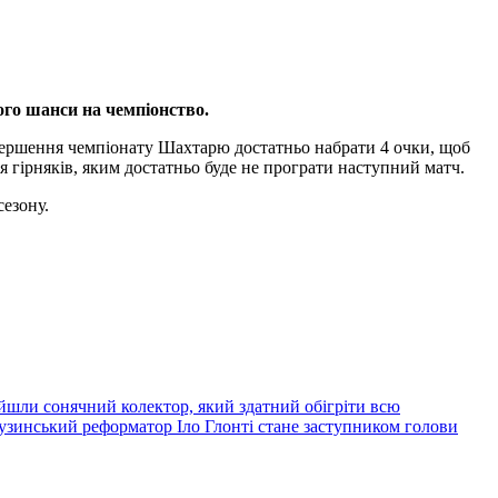
ого шанси на чемпіонство.
авершення чемпіонату Шахтарю достатньо набрати 4 очки, щоб
я гірняків, яким достатньо буде не програти наступний матч.
сезону.
йшли сонячний колектор, який здатний обігріти всю
узинський реформатор Іло Глонті стане заступником голови