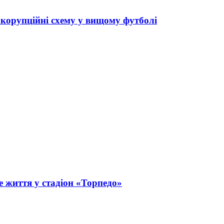
 корупційні схему у вищому футболі
 життя у стадіон «Торпедо»