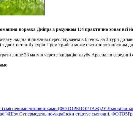
машня поразка Дніпра з рахунком 1:4 практично ховає всі й
евагу над найближчим переслідувачем в 6 очок. За 3 тури до з
й з двох останніх турів Прем’єр-ліги може стати золотоносним дл
рати лише 28 матчів через ліквідацію клубу Арсенал в середині 
намо
ву із місцевими чиновниками (ФОТОРЕПОРТАЖ)
2
У Львові вина
ржі”
4
Шоу Супермодель по-українски стартує сьогодні. ФОТО
5
Гр