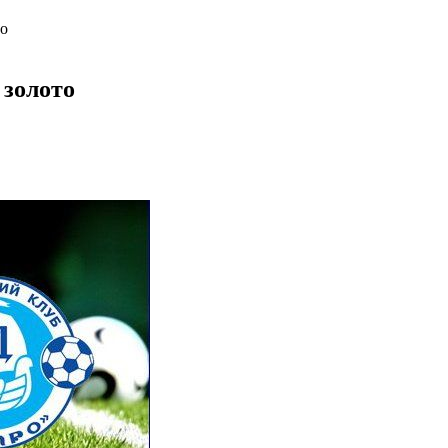
то
 золото