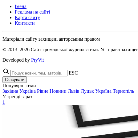
Імена
Реклама на сайті
Карта сайту
Контакти
Матеріали сайту захищені авторським правом
© 2013–2026 Сайт громадської журналістики. Усі права захищен
Developed by
PryVit
ESC
Скасувати
Популярні теми
Західна Україна
Рівне
Новини
Львів
Луцьк
Україна
Тернопіль
У тренді зараз
1