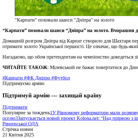
"Карпати" поховали шанси "Дніпра" на золото
“Карпати” поховали шанси “Дніпра” на золото. Вчорашня до
Домашній розгром Дніпра від Карпат створило для Шахтаря пер
отримати золото Української першості. Це означає, що будь-яки
Нагадаємо, що обом претендентам на чемпіонство доведеться зіг
ЧИТАЙТЕ ТАКОЖ
: Мілевський не бажає повертатися до Ди
#Карпати
#ФК Дніпро
#Футбол
Підтримуємо армію
Підтримуй армію — захищай країну
Підтримати
Популярне за тиждень
1
У Рівномому реформатори мали розмо
оселю
3
Запускається новий проект Kolona.net: “Над прірвою з і
Рівненської ОДА
Стрічка новин
21 Квітня 2025