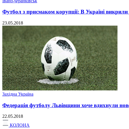
Івано-Франківськ
Футбол з присмаком корупції: В Україні викрили
23.05.2018
Західна Україна
Федерація футболу Львівщини хоче вдихнули нове
22.05.2018
КОЛОНА