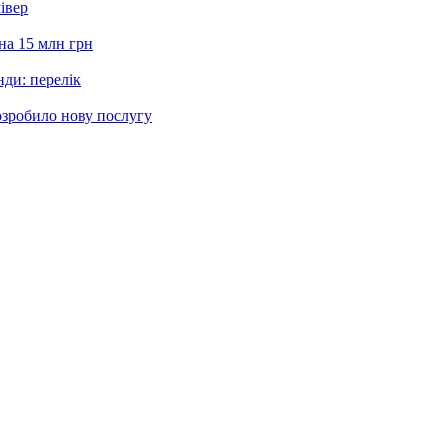
івер
на 15 млн грн
нди: перелік
озробило нову послугу