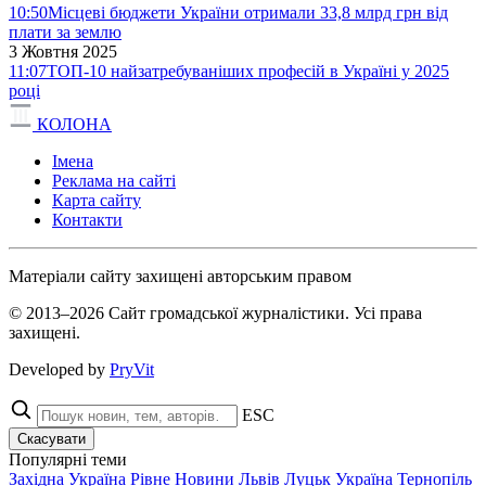
10:50
Місцеві бюджети України отримали 33,8 млрд грн від
плати за землю
3 Жовтня 2025
11:07
ТОП-10 найзатребуваніших професій в Україні у 2025
році
КОЛОНА
Імена
Реклама на сайті
Карта сайту
Контакти
Матеріали сайту захищені авторським правом
© 2013–2026 Сайт громадської журналістики. Усі права
захищені.
Developed by
PryVit
ESC
Скасувати
Популярні теми
Західна Україна
Рівне
Новини
Львів
Луцьк
Україна
Тернопіль