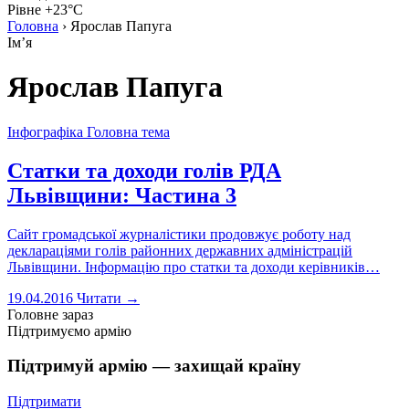
Рівне +23°C
Головна
›
Ярослав Папуга
Імʼя
Ярослав Папуга
Інфографіка
Головна тема
Статки та доходи голів РДА
Львівщини: Частина 3
Сайт громадської журналістики продовжує роботу над
деклараціями голів районних державних адміністрацій
Львівщини. Інформацію про статки та доходи керівників…
19.04.2016
Читати →
Головне зараз
Підтримуємо армію
Підтримуй армію — захищай країну
Підтримати