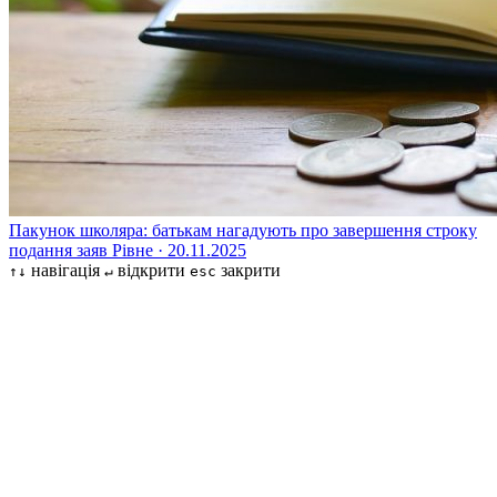
Пакунок школяра: батькам нагадують про завершення строку
подання заяв
Рівне · 20.11.2025
навігація
відкрити
закрити
↑↓
↵
esc