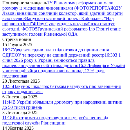
Популярне за тиждень
1
У Рівномому реформатори мали
розмову із місцевими чиновниками (ФОТОРЕПОРТАЖ)
2
У
Львові винайшли сонячний колектор, який здатний обігріти
всю оселю
3
Запускається новий проект Kolona.net: “Над
прірвою з іржі”
4
Шоу Супермодель по-українски стартує
сьогодні. ФОТО
5
Грузинський реформатор Іло Глонті стане
заступником голови Рівненської ОДА
Стрічка новин
15 Грудня 2025
16:37
Уряд затвердив план підготовки до припинення
ЄДРПОУ та переходу на єдиний державний реєстр
16:30
З 1
січня 2026 року в Україні змінюються правила
працевлаштування осіб з інвалідністю
16:22
Інфляція в Україні
у листопаді: яйця подорожчали на понад 12 %, одяг
подешевшав
20 Листопада 2025
10:55
Пакунок школяра: батькам нагадують про завершення
строку подання заяв
6 Листопада 2025
11:44
В Україні збільшили допомогу при народженні дитини
до 50 тисяч гривень
3 Листопада 2025
11:18
Як отримати податкову знижку: роз’яснення від
податкової служби Рівненщини
14 Жовтня 2025