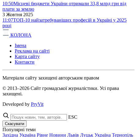
10:50
Місцеві бюджети України отримали 33,8 млрд грн від
плати за землю
3 Жовтня 2025
11:07
ТОП-10 найзатребуваніших професій в Україні у 2025
році
КОЛОНА
Імена
Реклама на сайті
Карта сайту
Контакти
Матеріали сайту захищені авторським правом
© 2013–2026 Сайт громадської журналістики. Усі права
захищені.
Developed by
PryVit
ESC
Скасувати
Популярні теми
Західна Україна
Рівне
Новини
Львів
Луцьк
Україна
Тернопіль