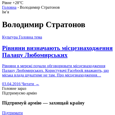
Рівне +28°C
Головна
›
Володимир Стратонов
Імʼя
Володимир Стратонов
Культура
Головна тема
Рівняни визначають місцезнаходження
Палацу Любомирських
Рівняни в мережі почали обговорювати місцезнаходження
Палацу Любомирських. Користувачі Facebook вважають, що
міська влада шукатиме не там. Про місцезнаходження…
03.04.2016
Читати →
Головне зараз
Підтримуємо армію
Підтримуй армію — захищай країну
Підтримати