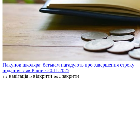
Пакунок школяра: батькам нагадують про завершення строку
подання заяв
Рівне · 20.11.2025
навігація
відкрити
закрити
↑↓
↵
esc