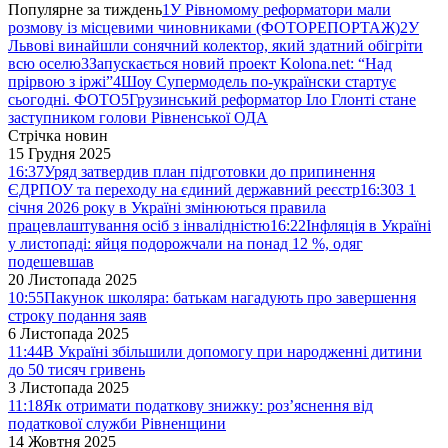
Популярне за тиждень
1
У Рівномому реформатори мали
розмову із місцевими чиновниками (ФОТОРЕПОРТАЖ)
2
У
Львові винайшли сонячний колектор, який здатний обігріти
всю оселю
3
Запускається новий проект Kolona.net: “Над
прірвою з іржі”
4
Шоу Супермодель по-українски стартує
сьогодні. ФОТО
5
Грузинський реформатор Іло Глонті стане
заступником голови Рівненської ОДА
Стрічка новин
15 Грудня 2025
16:37
Уряд затвердив план підготовки до припинення
ЄДРПОУ та переходу на єдиний державний реєстр
16:30
З 1
січня 2026 року в Україні змінюються правила
працевлаштування осіб з інвалідністю
16:22
Інфляція в Україні
у листопаді: яйця подорожчали на понад 12 %, одяг
подешевшав
20 Листопада 2025
10:55
Пакунок школяра: батькам нагадують про завершення
строку подання заяв
6 Листопада 2025
11:44
В Україні збільшили допомогу при народженні дитини
до 50 тисяч гривень
3 Листопада 2025
11:18
Як отримати податкову знижку: роз’яснення від
податкової служби Рівненщини
14 Жовтня 2025