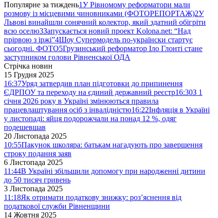
Популярне за тиждень
1
У Рівномому реформатори мали
розмову із місцевими чиновниками (ФОТОРЕПОРТАЖ)
2
У
Львові винайшли сонячний колектор, який здатний обігріти
всю оселю
3
Запускається новий проект Kolona.net: “Над
прірвою з іржі”
4
Шоу Супермодель по-українски стартує
сьогодні. ФОТО
5
Грузинський реформатор Іло Глонті стане
заступником голови Рівненської ОДА
Стрічка новин
15 Грудня 2025
16:37
Уряд затвердив план підготовки до припинення
ЄДРПОУ та переходу на єдиний державний реєстр
16:30
З 1
січня 2026 року в Україні змінюються правила
працевлаштування осіб з інвалідністю
16:22
Інфляція в Україні
у листопаді: яйця подорожчали на понад 12 %, одяг
подешевшав
20 Листопада 2025
10:55
Пакунок школяра: батькам нагадують про завершення
строку подання заяв
6 Листопада 2025
11:44
В Україні збільшили допомогу при народженні дитини
до 50 тисяч гривень
3 Листопада 2025
11:18
Як отримати податкову знижку: роз’яснення від
податкової служби Рівненщини
14 Жовтня 2025