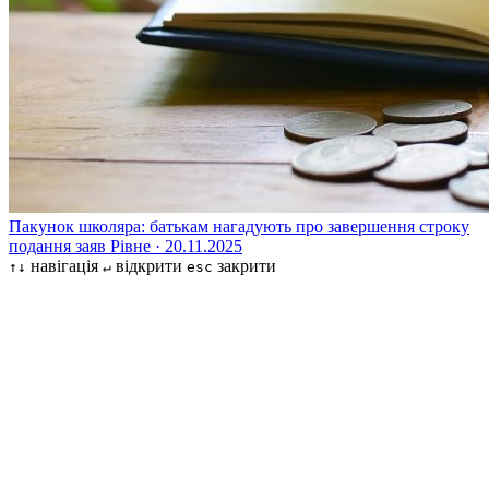
Пакунок школяра: батькам нагадують про завершення строку
подання заяв
Рівне · 20.11.2025
навігація
відкрити
закрити
↑↓
↵
esc