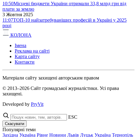
10:50
Місцеві бюджети України отримали 33,8 млрд грн від
плати за землю
3 Жовтня 2025
11:07
ТОП-10 найзатребуваніших професій в Україні у 2025
році
КОЛОНА
Імена
Реклама на сайті
Карта сайту
Контакти
Матеріали сайту захищені авторським правом
© 2013–2026 Сайт громадської журналістики. Усі права
захищені.
Developed by
PryVit
ESC
Скасувати
Популярні теми
Західна Україна
Рівне
Новини
Львів
Луцьк
Україна
Тернопіль