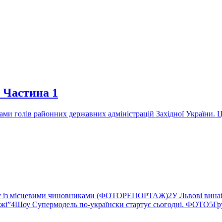
 Частина 1
ами голів районних державних адміністрацій Західної України. 
ву із місцевими чиновниками (ФОТОРЕПОРТАЖ)
2
У Львові вина
ржі”
4
Шоу Супермодель по-українски стартує сьогодні. ФОТО
5
Гр