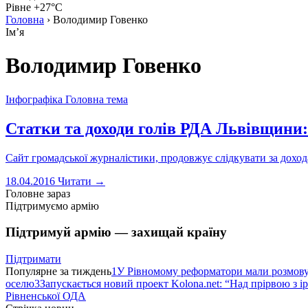
Рівне +27°C
Головна
›
Володимир Говенко
Імʼя
Володимир Говенко
Інфографіка
Головна тема
Статки та доходи голів РДА Львівщини:
Сайт громадської журналістики, продовжує слідкувати за доход
18.04.2016
Читати →
Головне зараз
Підтримуємо армію
Підтримуй армію — захищай країну
Підтримати
Популярне за тиждень
1
У Рівномому реформатори мали розмо
оселю
3
Запускається новий проект Kolona.net: “Над прірвою з і
Рівненської ОДА