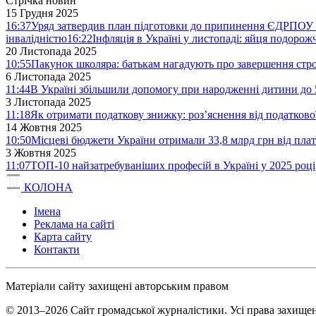
Стрічка новин
15 Грудня 2025
16:37
Уряд затвердив план підготовки до припинення ЄДРПОУ 
інвалідністю
16:22
Інфляція в Україні у листопаді: яйця подоро
20 Листопада 2025
10:55
Пакунок школяра: батькам нагадують про завершення стро
6 Листопада 2025
11:44
В Україні збільшили допомогу при народженні дитини до 
3 Листопада 2025
11:18
Як отримати податкову знижку: роз’яснення від податков
14 Жовтня 2025
10:50
Місцеві бюджети України отримали 33,8 млрд грн від плат
3 Жовтня 2025
11:07
ТОП-10 найзатребуваніших професій в Україні у 2025 році
КОЛОНА
Імена
Реклама на сайті
Карта сайту
Контакти
Матеріали сайту захищені авторським правом
© 2013–2026 Сайт громадської журналістики. Усі права захищен