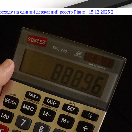
реходу на єдиний державний реєстр
Рівне · 15.12.2025
2