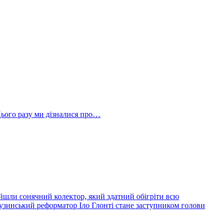
Цього разу ми дізналися про…
йшли сонячний колектор, який здатний обігріти всю
узинський реформатор Іло Глонті стане заступником голови