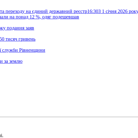
та переходу на єдиний державний реєстр
16:30
З 1 січня 2026 ро
жчали на понад 12 %, одяг подешевшав
ку подання заяв
50 тисяч гривень
ої служби Рівненщини
и за землю
і.