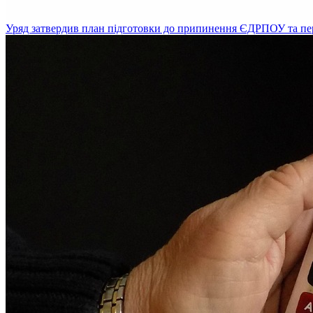
Уряд затвердив план підготовки до припинення ЄДРПОУ та пе