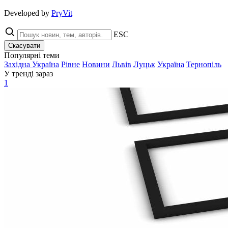
Developed by
PryVit
ESC
Скасувати
Популярні теми
Західна Україна
Рівне
Новини
Львів
Луцьк
Україна
Тернопіль
У тренді зараз
1