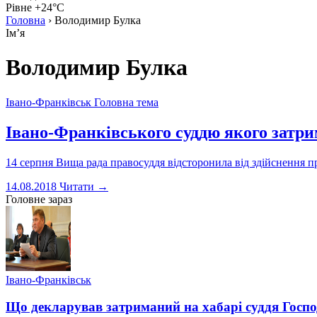
Рівне +24°C
Головна
›
Володимир Булка
Імʼя
Володимир Булка
Івано-Франківськ
Головна тема
Івано-Франківського суддю якого затрим
14 серпня Вища рада правосуддя відсторонила від здійснення п
14.08.2018
Читати →
Головне зараз
Івано-Франківськ
Що декларував затриманий на хабарі суддя Госпо