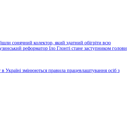
йшли сонячний колектор, який здатний обігріти всю
узинський реформатор Іло Глонті стане заступником голови
ку в Україні змінюються правила працевлаштування осіб з