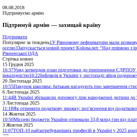
08.08.2018
Підтримуємо армію
Підтримуй армію — захищай країну
Підтримати
Популярне за тиждень
1
У Рівномому реформатори мали розмо
оселю
3
Запускається новий проект Kolona.net: “Над прірвою з і
Рівненської ОДА
Стрічка новин
15 Грудня 2025
16:37
Уряд затвердив план підготовки до припинення ЄДРПОУ 
інвалідністю
16:22
Інфляція в Україні у листопаді: яйця подоро
20 Листопада 2025
10:55
Пакунок школяра: батькам нагадують про завершення стро
6 Листопада 2025
11:44
В Україні збільшили допомогу при народженні дитини до 
3 Листопада 2025
11:18
Як отримати податкову знижку: роз’яснення від податков
14 Жовтня 2025
10:50
Місцеві бюджети України отримали 33,8 млрд грн від плат
3 Жовтня 2025
11:07
ТОП-10 найзатребуваніших професій в Україні у 2025 році