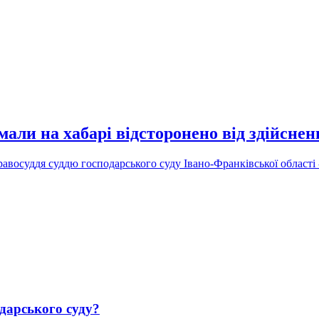
али на хабарі відсторонено від здійсне
равосуддя суддю господарського суду Івано-Франківської област
дарського суду?