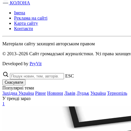
КОЛОНА
Імена
Реклама на сайті
Карта сайту
Контакти
Матеріали сайту захищені авторським правом
© 2013–2026 Сайт громадської журналістики. Усі права захищен
Developed by
PryVit
ESC
Скасувати
Популярні теми
Західна Україна
Рівне
Новини
Львів
Луцьк
Україна
Тернопіль
У тренді зараз
1