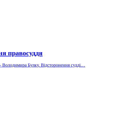
ння правосуддя
і - Володимира Булку. Відсторонення судді…