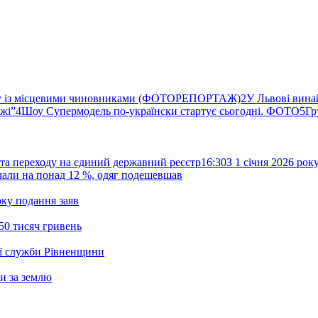
ву із місцевими чиновниками (ФОТОРЕПОРТАЖ)
2
У Львові вина
ржі”
4
Шоу Супермодель по-українски стартує сьогодні. ФОТО
5
Гр
та переходу на єдиний державний реєстр
16:30
З 1 січня 2026 ро
жчали на понад 12 %, одяг подешевшав
ку подання заяв
50 тисяч гривень
ої служби Рівненщини
и за землю