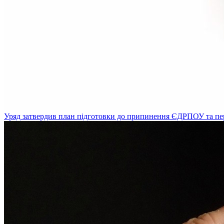
Уряд затвердив план підготовки до припинення ЄДРПОУ та пе