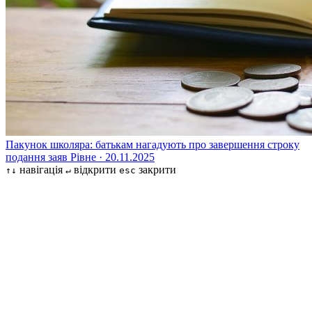
Пакунок школяра: батькам нагадують про завершення строку
подання заяв
Рівне · 20.11.2025
навігація
відкрити
закрити
↑↓
↵
esc