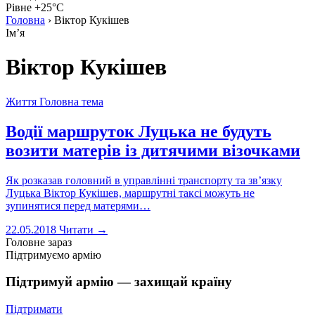
Рівне +25°C
Головна
›
Віктор Кукішев
Імʼя
Віктор Кукішев
Життя
Головна тема
Водії маршруток Луцька не будуть
возити матерів із дитячими візочками
Як розказав головний в управлінні транспорту та зв’язку
Луцька Віктор Кукішев, маршрутні таксі можуть не
зупинятися перед матерями…
22.05.2018
Читати →
Головне зараз
Підтримуємо армію
Підтримуй армію — захищай країну
Підтримати