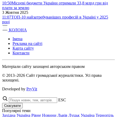
10:50
Місцеві бюджети України отримали 33,8 млрд грн від
плати за землю
3 Жовтня 2025
11:07
ТОП-10 найзатребуваніших професій в Україні у 2025
році
КОЛОНА
Імена
Реклама на сайті
Карта сайту
Контакти
Матеріали сайту захищені авторським правом
© 2013–2026 Сайт громадської журналістики. Усі права
захищені.
Developed by
PryVit
ESC
Скасувати
Популярні теми
Західна Україна
Рівне
Новини
Львів
Луцьк
Україна
Тернопіль