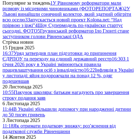
Популярне за тиждень
1
У Рівномому реформатори мали
розмову із місцевими чиновниками (ФОТОРЕПОРТАЖ)
2
У
Львові винайшли сонячний колектор, який здатний обігріти
всю оселю
3
Запускається новий проект Kolona.net: “Над
прірвою з іржі”
4
Шоу Супермодель по-українски стартує
сьогодні. ФОТО
5
Грузинський реформатор Іло Глонті стане
заступником голови Рівненської ОДА
Стрічка новин
15 Грудня 2025
16:37
Уряд затвердив план підготовки до припинення
ЄДРПОУ та переходу на єдиний державний реєстр
16:30
З 1
січня 2026 року в Україні змінюються правила
працевлаштування осіб з інвалідністю
16:22
Інфляція в Україні
у листопаді: яйця подорожчали на понад 12 %, одяг
подешевшав
20 Листопада 2025
10:55
Пакунок школяра: батькам нагадують про завершення
строку подання заяв
6 Листопада 2025
11:44
В Україні збільшили допомогу при народженні дитини
до 50 тисяч гривень
3 Листопада 2025
11:18
Як отримати податкову знижку: роз’яснення від
податкової служби Рівненщини
14 Жовтня 2025