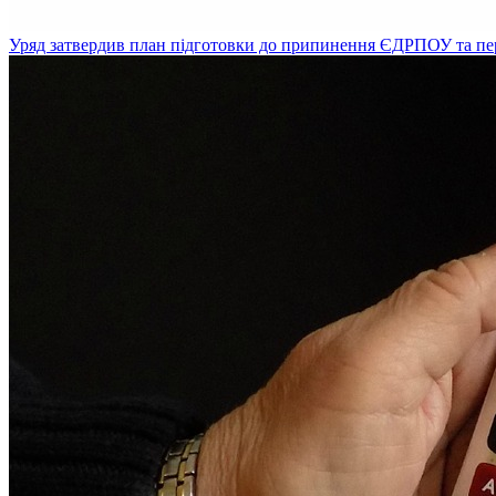
Уряд затвердив план підготовки до припинення ЄДРПОУ та пе