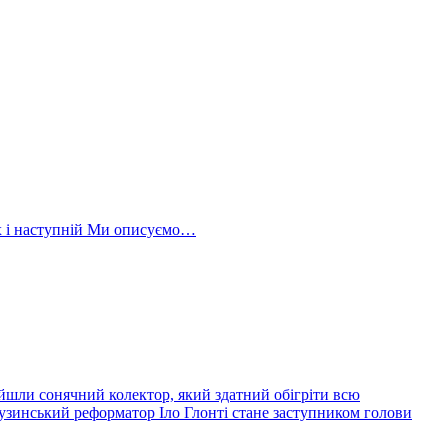
ах і наступній Ми описуємо…
йшли сонячний колектор, який здатний обігріти всю
узинський реформатор Іло Глонті стане заступником голови