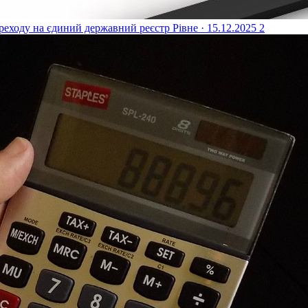
реходу на єдиний державний реєстр
Рівне · 15.12.2025
2