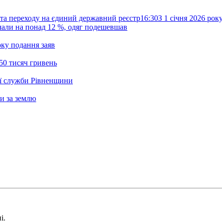
та переходу на єдиний державний реєстр
16:30
З 1 січня 2026 ро
жчали на понад 12 %, одяг подешевшав
ку подання заяв
50 тисяч гривень
ої служби Рівненщини
и за землю
і.