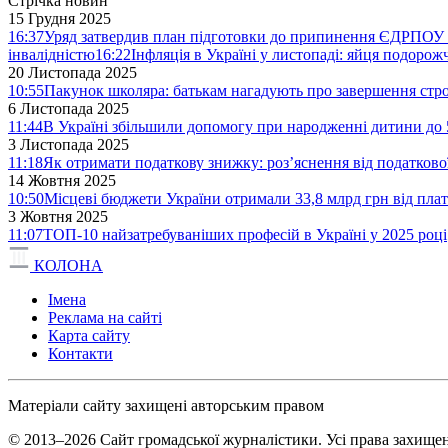
Стрічка новин
15 Грудня 2025
16:37
Уряд затвердив план підготовки до припинення ЄДРПОУ 
інвалідністю
16:22
Інфляція в Україні у листопаді: яйця подоро
20 Листопада 2025
10:55
Пакунок школяра: батькам нагадують про завершення стро
6 Листопада 2025
11:44
В Україні збільшили допомогу при народженні дитини до 
3 Листопада 2025
11:18
Як отримати податкову знижку: роз’яснення від податков
14 Жовтня 2025
10:50
Місцеві бюджети України отримали 33,8 млрд грн від плат
3 Жовтня 2025
11:07
ТОП-10 найзатребуваніших професій в Україні у 2025 році
КОЛОНА
Імена
Реклама на сайті
Карта сайту
Контакти
Матеріали сайту захищені авторським правом
© 2013–2026 Сайт громадської журналістики. Усі права захищен