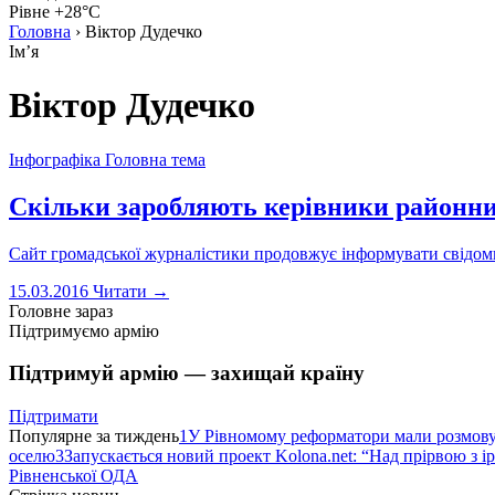
Рівне +28°C
Головна
›
Віктор Дудечко
Імʼя
Віктор Дудечко
Інфографіка
Головна тема
Скільки заробляють керівники районн
Сайт громадської журналістики продовжує інформувати свідом
15.03.2016
Читати →
Головне зараз
Підтримуємо армію
Підтримуй армію — захищай країну
Підтримати
Популярне за тиждень
1
У Рівномому реформатори мали розмо
оселю
3
Запускається новий проект Kolona.net: “Над прірвою з і
Рівненської ОДА