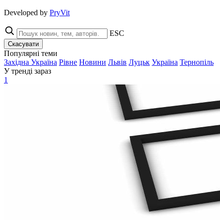
Developed by
PryVit
ESC
Скасувати
Популярні теми
Західна Україна
Рівне
Новини
Львів
Луцьк
Україна
Тернопіль
У тренді зараз
1