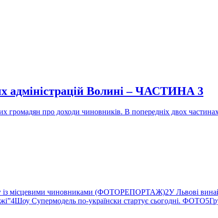
их адміністрацій Волині – ЧАСТИНА 3
их громадян про доходи чиновників. В попередніх двох частин
ву із місцевими чиновниками (ФОТОРЕПОРТАЖ)
2
У Львові вина
ржі”
4
Шоу Супермодель по-українски стартує сьогодні. ФОТО
5
Гр