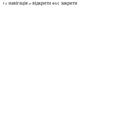
навігація
відкрити
закрити
↑↓
↵
esc