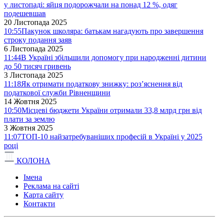
у листопаді: яйця подорожчали на понад 12 %, одяг
подешевшав
20 Листопада 2025
10:55
Пакунок школяра: батькам нагадують про завершення
строку подання заяв
6 Листопада 2025
11:44
В Україні збільшили допомогу при народженні дитини
до 50 тисяч гривень
3 Листопада 2025
11:18
Як отримати податкову знижку: роз’яснення від
податкової служби Рівненщини
14 Жовтня 2025
10:50
Місцеві бюджети України отримали 33,8 млрд грн від
плати за землю
3 Жовтня 2025
11:07
ТОП-10 найзатребуваніших професій в Україні у 2025
році
КОЛОНА
Імена
Реклама на сайті
Карта сайту
Контакти