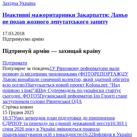
Західна Україна
Неактивні мажоритарники Закарпаття: Ланьо
не подав жодного депутатського запиту
17.03.2018
Підтримуємо армію
Підтримуй армію — захищай країну
Підтримати
Популярне за тиждень
1
У Рівномому реформатори мали
розмову із місцевими чиновниками (ФОТОРЕПОРТАЖ)
2
У
Львові винайшли сонячний колектор, який здатний обігріти
всю оселю
3
Запускається новий проект Kolona.net: “Над
прірвою з іржі”
4
Шоу Супермодель по-українски стартує
сьогодні. ФОТО
5
Грузинський реформатор Іло Глонті стане
заступником голови Рівненської ОДА
Стрічка новин
15 Грудня 2025
16:37
Уряд затвердив план підготовки до припинення
ЄДРПОУ та переходу на єдиний державний реєстр
16:30
З 1
січня 2026 року в Україні змінюються правила
працевлаштування осіб з інвалідністю
16:22
Інфляція в Україні