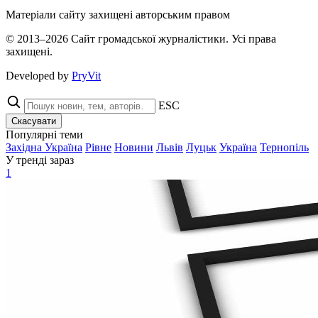
Матеріали сайту захищені авторським правом
© 2013–2026 Сайт громадської журналістики. Усі права
захищені.
Developed by
PryVit
ESC
Скасувати
Популярні теми
Західна Україна
Рівне
Новини
Львів
Луцьк
Україна
Тернопіль
У тренді зараз
1