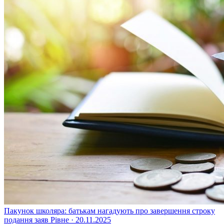
Пакунок школяра: батькам нагадують про завершення строку
подання заяв
Рівне · 20.11.2025