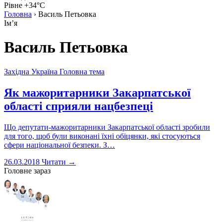
Рівне +34°C
Головна
›
Василь Петьовка
Імʼя
Василь Петьовка
Західна Україна
Головна тема
Як мажоритарники Закарпатської
області сприяли нацбезпеці
Що депутати-мажоритарники Закарпатської області зробили
для того, щоб були виконані їхні обіцянки, які стосуються
сфери національної безпеки. З…
26.03.2018
Читати →
Головне зараз