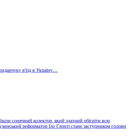
ондарчуку в'їзд в Україну…
йшли сонячний колектор, який здатний обігріти всю
узинський реформатор Іло Глонті стане заступником голови