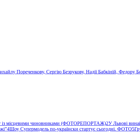
ихайлу Пореченкову, Сергію Безрукову, Надії Бабкіній, Федору Б
ву із місцевими чиновниками (ФОТОРЕПОРТАЖ)
2
У Львові вина
ржі”
4
Шоу Супермодель по-українски стартує сьогодні. ФОТО
5
Гр