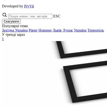
Developed by
PryVit
ESC
Скасувати
Популярні теми
Західна Україна
Рівне
Новини
Львів
Луцьк
Україна
Тернопіль
У тренді зараз
1