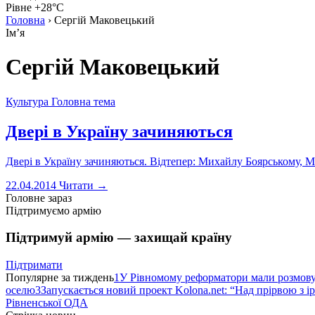
Рівне +28°C
Головна
›
Сергій Маковецький
Імʼя
Сергій Маковецький
Культура
Головна тема
Двері в Україну зачиняються
Двері в Україну зачиняються. Відтепер: Михайлу Боярському, М
22.04.2014
Читати →
Головне зараз
Підтримуємо армію
Підтримуй армію — захищай країну
Підтримати
Популярне за тиждень
1
У Рівномому реформатори мали розмо
оселю
3
Запускається новий проект Kolona.net: “Над прірвою з і
Рівненської ОДА