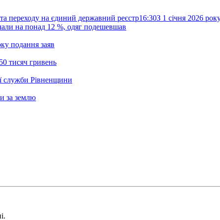
та переходу на єдиний державний реєстр
16:30
З 1 січня 2026 ро
жчали на понад 12 %, одяг подешевшав
ку подання заяв
50 тисяч гривень
ої служби Рівненщини
и за землю
і.