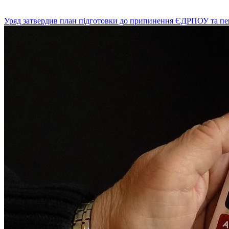
Уряд затвердив план підготовки до припинення ЄДРПОУ та пе