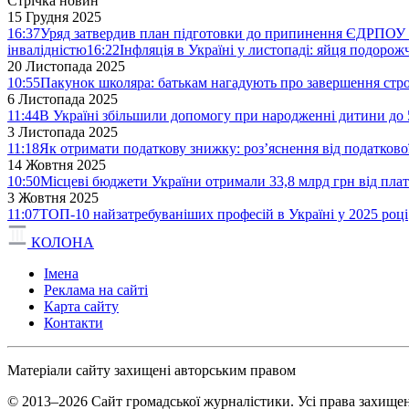
Стрічка новин
15 Грудня 2025
16:37
Уряд затвердив план підготовки до припинення ЄДРПОУ 
інвалідністю
16:22
Інфляція в Україні у листопаді: яйця подоро
20 Листопада 2025
10:55
Пакунок школяра: батькам нагадують про завершення стро
6 Листопада 2025
11:44
В Україні збільшили допомогу при народженні дитини до 
3 Листопада 2025
11:18
Як отримати податкову знижку: роз’яснення від податков
14 Жовтня 2025
10:50
Місцеві бюджети України отримали 33,8 млрд грн від плат
3 Жовтня 2025
11:07
ТОП-10 найзатребуваніших професій в Україні у 2025 році
КОЛОНА
Імена
Реклама на сайті
Карта сайту
Контакти
Матеріали сайту захищені авторським правом
© 2013–2026 Сайт громадської журналістики. Усі права захищен