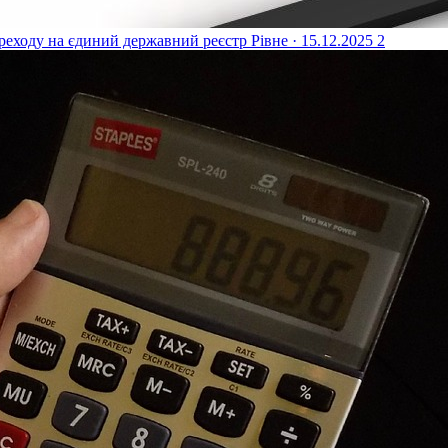
реходу на єдиний державний реєстр
Рівне · 15.12.2025
2