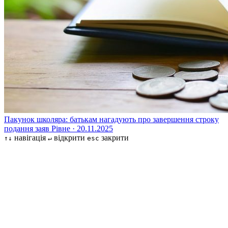
Пакунок школяра: батькам нагадують про завершення строку
подання заяв
Рівне · 20.11.2025
навігація
відкрити
закрити
↑↓
↵
esc