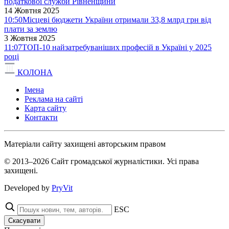
податкової служби Рівненщини
14 Жовтня 2025
10:50
Місцеві бюджети України отримали 33,8 млрд грн від
плати за землю
3 Жовтня 2025
11:07
ТОП-10 найзатребуваніших професій в Україні у 2025
році
КОЛОНА
Імена
Реклама на сайті
Карта сайту
Контакти
Матеріали сайту захищені авторським правом
© 2013–2026 Сайт громадської журналістики. Усі права
захищені.
Developed by
PryVit
ESC
Скасувати