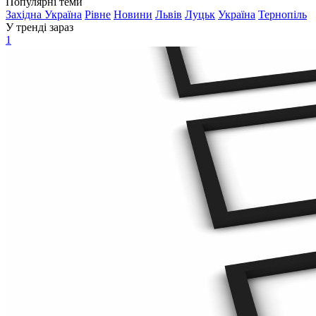
Популярні теми
Західна Україна
Рівне
Новини
Львів
Луцьк
Україна
Тернопіль
У тренді зараз
1