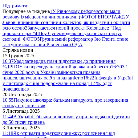
Підтримати
Популярне за тиждень
1
У Рівномому реформатори мали
розмову із місцевими чиновниками (ФОТОРЕПОРТАЖ)
2
У
Львові винайшли сонячний колектор, який здатний обігріти
всю оселю
3
Запускається новий проект Kolona.net: “Над
прірвою з іржі”
4
Шоу Супермодель по-українски стартує
сьогодні. ФОТО
5
Грузинський реформатор Іло Глонті стане
заступником голови Рівненської ОДА
Стрічка новин
15 Грудня 2025
16:37
Уряд затвердив план підготовки до припинення
ЄДРПОУ та переходу на єдиний державний реєстр
16:30
З 1
січня 2026 року в Україні змінюються правила
працевлаштування осіб з інвалідністю
16:22
Інфляція в Україні
у листопаді: яйця подорожчали на понад 12 %, одяг
подешевшав
20 Листопада 2025
10:55
Пакунок школяра: батькам нагадують про завершення
строку подання заяв
6 Листопада 2025
11:44
В Україні збільшили допомогу при народженні дитини
до 50 тисяч гривень
3 Листопада 2025
11:18
Як отримати податкову знижку: роз’яснення від