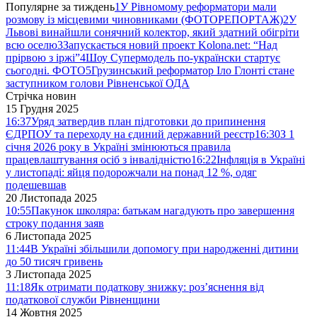
Популярне за тиждень
1
У Рівномому реформатори мали
розмову із місцевими чиновниками (ФОТОРЕПОРТАЖ)
2
У
Львові винайшли сонячний колектор, який здатний обігріти
всю оселю
3
Запускається новий проект Kolona.net: “Над
прірвою з іржі”
4
Шоу Супермодель по-українски стартує
сьогодні. ФОТО
5
Грузинський реформатор Іло Глонті стане
заступником голови Рівненської ОДА
Стрічка новин
15 Грудня 2025
16:37
Уряд затвердив план підготовки до припинення
ЄДРПОУ та переходу на єдиний державний реєстр
16:30
З 1
січня 2026 року в Україні змінюються правила
працевлаштування осіб з інвалідністю
16:22
Інфляція в Україні
у листопаді: яйця подорожчали на понад 12 %, одяг
подешевшав
20 Листопада 2025
10:55
Пакунок школяра: батькам нагадують про завершення
строку подання заяв
6 Листопада 2025
11:44
В Україні збільшили допомогу при народженні дитини
до 50 тисяч гривень
3 Листопада 2025
11:18
Як отримати податкову знижку: роз’яснення від
податкової служби Рівненщини
14 Жовтня 2025