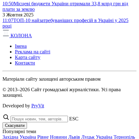
10:50
Місцеві бюджети України отримали 33,8 млрд грн від
плати за землю
3 Жовтня 2025
11:07
ТОП-10 найзатребуваніших професій в Україні у 2025
році
КОЛОНА
Імена
Реклама на сайті
Карта сайту
Контакти
Матеріали сайту захищені авторським правом
© 2013–2026 Сайт громадської журналістики. Усі права
захищені.
Developed by
PryVit
ESC
Скасувати
Популярні теми
Західна Україна
Рівне
Новини
Львів
Луцьк
Україна
Тернопіль