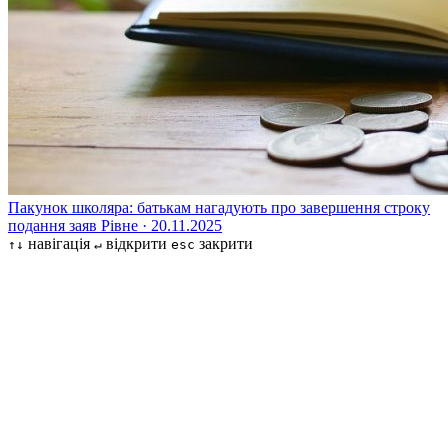
Пакунок школяра: батькам нагадують про завершення строку
подання заяв
Рівне · 20.11.2025
навігація
відкрити
закрити
↑↓
↵
esc