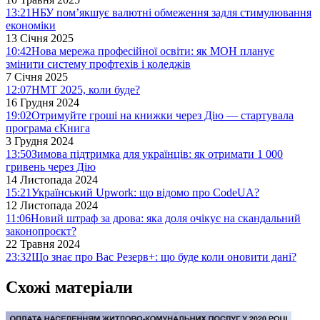
13:21
НБУ пом’якшує валютні обмеження задля стимулювання
економіки
13 Січня 2025
10:42
Нова мережа професійної освіти: як МОН планує
змінити систему профтехів і коледжів
7 Січня 2025
12:07
НМТ 2025, коли буде?
16 Грудня 2024
19:02
Отримуйте гроші на книжки через Дію — стартувала
програма єКнига
3 Грудня 2024
13:50
Зимова підтримка для українців: як отримати 1 000
гривень через Дію
14 Листопада 2024
15:21
Український Upwork: що відомо про CodeUA?
12 Листопада 2024
11:06
Новий штраф за дрова: яка доля очікує на скандальний
законопроєкт?
22 Травня 2024
23:32
Що знає про Вас Резерв+: що буде коли оновити дані?
Схожі матеріали