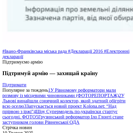
#Івано-Франківська міська рада
#Декларації 2016
#Електронні
декларації
Підтримуємо армію
Підтримуй армію — захищай країну
Підтримати
Популярне за тиждень
1
У Рівномому реформатори мали
розмову із місцевими чиновниками (ФОТОРЕПОРТАЖ)
2
У
Львові винайшли сонячний колектор, який здатний обігріти
всю оселю
3
Запускається новий проект Kolona.net: “Над
прірвою з іржі”
4
Шоу Супермодель по-українски стартує
сьогодні. ФОТО
5
Грузинський реформатор Іло Глонті стане
заступником голови Рівненської ОДА
Стрічка новин
10 Травня 2025