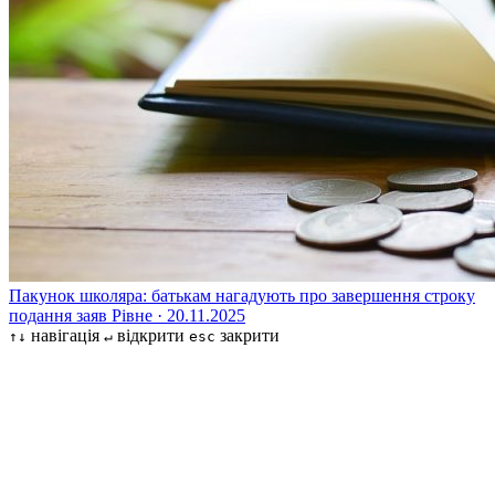
Пакунок школяра: батькам нагадують про завершення строку
подання заяв
Рівне · 20.11.2025
навігація
відкрити
закрити
↑↓
↵
esc