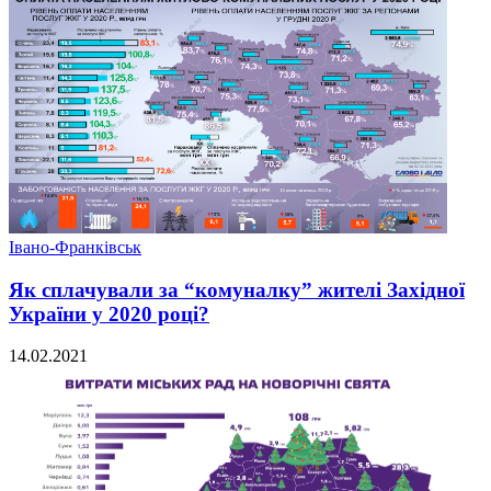
Івано-Франківськ
Як сплачували за “комуналку” жителі Західної
України у 2020 році?
14.02.2021