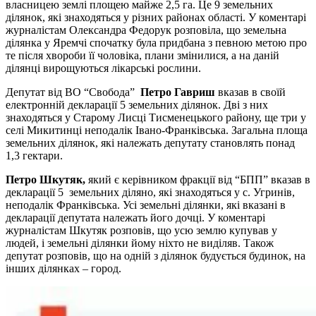
власницею землі площею майже 2,5 га. Це 9 земельних
ділянок, які знаходяться у різних районах області. У коментарі
журналістам Олександра Федорук розповіла, що земельна
ділянка у Яремчі спочатку була придбана з певною метою про
те після хвороби її чоловіка, плани змінилися, а на даній
ділянці вирощуються лікарські рослини.
Депутат від ВО “Свобода”
Петро Гавриш
вказав в своїй
електронній декларації 5 земельних ділянок. Дві з них
знаходяться у Старому Лисці Тисменецького району, ще три у
селі Микитинці неподалік Івано-Франківська. Загальна площа
земельних ділянок, які належать депутату становлять понад
1,3 гектари.
Петро Шкутяк,
який є керівником фракції від “БПП” вказав в
декларації 5 земельних діляно, які знаходяться у с. Угринів,
неподалік Франківська. Усі земельні ділянки, які вказані в
декларації депутата належать його дочці. У коментарі
журналістам Шкутяк розповів, що усю землю купував у
людей, і земельні ділянки йому ніхто не виділяв. Також
депутат розповів, що на одній з ділянок будується будинок, на
інших ділянках – город.