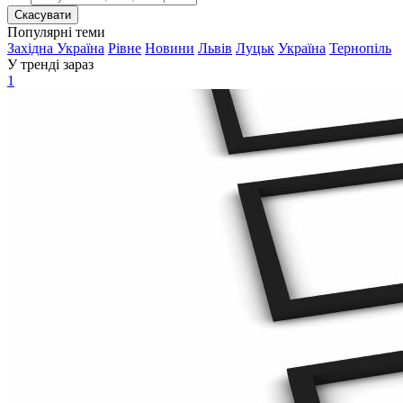
Скасувати
Популярні теми
Західна Україна
Рівне
Новини
Львів
Луцьк
Україна
Тернопіль
У тренді зараз
1