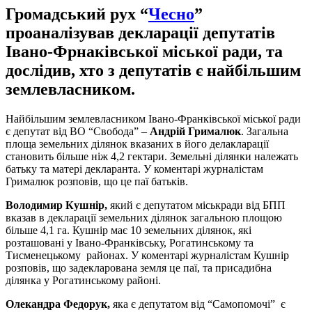
Громадський рух “
Чесно
”
проаналізував декларації депутатів
Івано-Фрнаківської міської ради, та
дослідив, хто з депутатів є найбільшим
землевласником.
Найбільшим землевласником Івано-Франківської міської ради
є депутат від ВО “Свобода” –
Андрій Грималюк
. Загальна
площа земельних ділянок вказаних в його делакларації
становить більше ніж 4,2 гектари. Земельні ділянки належать
батьку та матері декларанта. У коментарі журналістам
Грималюк розповів, що це паї батьків.
Володимир Кушнір,
який є депутатом міськради від БПП
вказав в декларації земельних ділянок загальною площою
більше 4,1 га. Кушнір має 10 земельних ділянок, які
розташовані у Івано-Франківську, Рогатинському та
Тисменецькому районах. У коментарі журналістам Кушнір
розповів, що задекларована земля це паї, та присадибна
ділянка у Рогатинському районі.
Олекандра Федорук,
яка є депутатом від “Самопомочі”
є